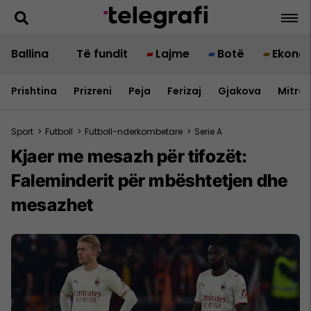
Ballina
Të fundit
Lajme
Botë
Ekono
Prishtina
Prizreni
Peja
Ferizaj
Gjakova
Mitrov
Sport
>
Futboll
>
Futboll-nderkombetare
>
Serie A
Kjaer me mesazh për tifozët:
Faleminderit për mbështetjen dhe
mesazhet