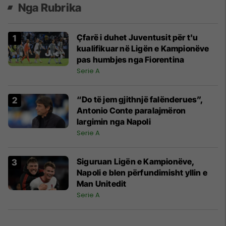
Nga Rubrika
Çfarë i duhet Juventusit për t'u
kualifikuar në Ligën e Kampionëve
pas humbjes nga Fiorentina
Serie A
“Do të jem gjithnjë falënderues”,
Antonio Conte paralajmëron
largimin nga Napoli
Serie A
Siguruan Ligën e Kampionëve,
Napoli e blen përfundimisht yllin e
Man Unitedit
Serie A