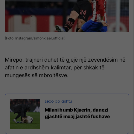
(Foto: Instagram/simonkjaer.official)
Mirëpo, trajneri duhet të gjejë një zëvendësim në
afatin e ardhshëm kalimtar, për shkak të
mungesës së mbrojtësve.
Milani humb Kjaerin, danezi
gjashtë muaj jashtë fushave