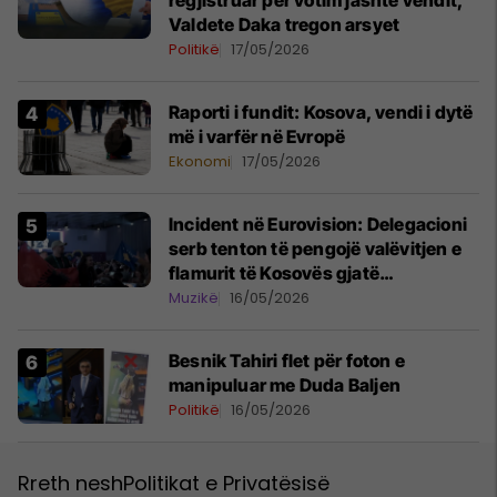
regjistruar për votim jashtë vendit,
Valdete Daka tregon arsyet
Politikë
17/05/2026
Raporti i fundit: Kosova, vendi i dytë
më i varfër në Evropë
Ekonomi
17/05/2026
Incident në Eurovision: Delegacioni
serb tenton të pengojë valëvitjen e
flamurit të Kosovës gjatë
performancës së Shqipërisë
Muzikë
16/05/2026
Besnik Tahiri flet për foton e
manipuluar me Duda Baljen
Politikë
16/05/2026
Rreth nesh
Politikat e Privatësisë