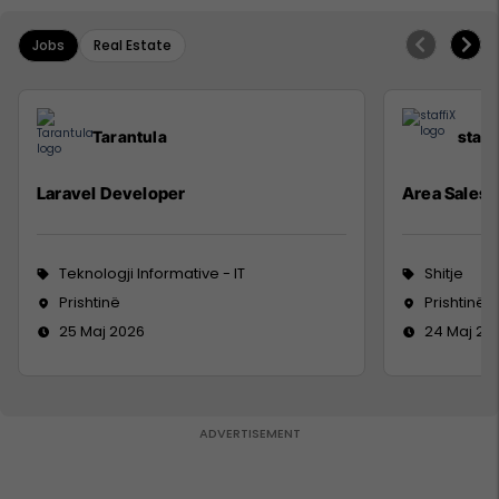
Jobs
Real Estate
Tarantula
staff
Laravel Developer
Area Sales
Teknologji Informative - IT
Shitje
Prishtinë
Prishtinë
25 Maj 2026
24 Maj 20