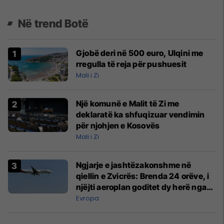
Në trend Botë
Gjobë deri në 500 euro, Ulqini me
rregulla të reja për pushuesit
Mali i Zi
Një komunë e Malit të Zi me
deklaratë ka shfuqizuar vendimin
për njohjen e Kosovës
Mali i Zi
Ngjarje e jashtëzakonshme në
qiellin e Zvicrës: Brenda 24 orëve, i
njëjti aeroplan goditet dy herë nga
rrufeja
Evropa