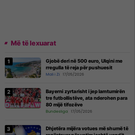
Më të lexuarat
Gjobë deri në 500 euro, Ulqini me
rregulla të reja për pushuesit
Mali i Zi
17/05/2026
Bayerni zyrtarisht i jep lamtumirën
tre futbollistëve, ata nderohen para
80 mijë tifozëve
Bundesliga
17/05/2026
Dhjetëra mijëra votues më shumë të