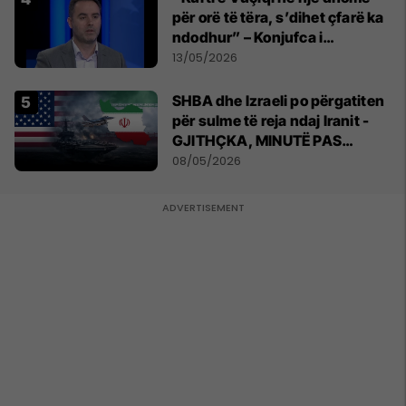
për orë të tëra, s’dihet çfarë ka
ndodhur” – Konjufca i
përgjigjet Osmanit
13/05/2026
SHBA dhe Izraeli po përgatiten
për sulme të reja ndaj Iranit -
GJITHÇKA, MINUTË PAS
MINUTE
08/05/2026