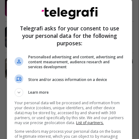
Telegrafi Jobs
Telegrafi Jobs
Telegrafi asks for your consent to use
Volvo vjen me zbritje deri 35%
your personal data for the following
Volvo Kosova
purposes:
Personalised advertising and content, advertising and
Vihet gurthemeli në objektin më të ri
content measurement, audience research and
services development
“Objekti 9” në Drenasi Residence
Al Trade Center
Store and/or access information on a device
Learn more
Your personal data will be processed and information from
your device (cookies, unique identifiers, and other device
data) may be stored by, accessed by and shared with 369
partners, or used specifically by this site. We and our partners
may use precise geolocation data.
List of partners.
Some vendors may process your personal data on the basis
of legitimate interest, which you can object to by managing