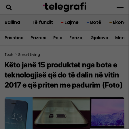
Ballina
Të fundit
Lajme
Botë
Ekono
Prishtina
Prizreni
Peja
Ferizaj
Gjakova
Mitrov
Tech
>
Smart Living
Këto janë 15 produktet nga bota e
teknologjisë që do të dalin në vitin
2017 e që priten me padurim (Foto)