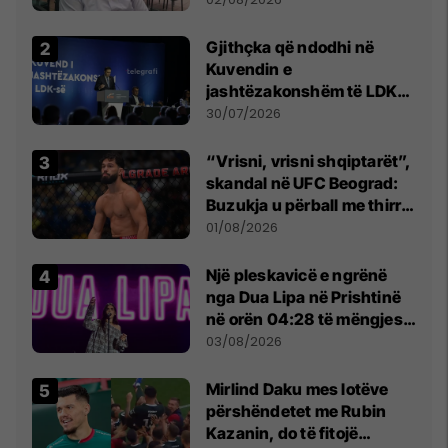
Beograd
Gjithçka që ndodhi në
Kuvendin e
jashtëzakonshëm të LDK-
së
30/07/2026
“Vrisni, vrisni shqiptarët”,
skandal në UFC Beograd:
Buzukja u përball me thirrje
anti-shqiptare nga
01/08/2026
tribunat
Një pleskavicë e ngrënë
nga Dua Lipa në Prishtinë
në orën 04:28 të mëngjesit
- dhe bota digjitale serbe
03/08/2026
shpall gjendjen e luftës
Mirlind Daku mes lotëve
përshëndetet me Rubin
Kazanin, do të fitojë