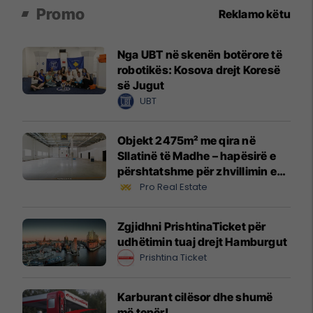
Promo
Reklamo këtu
Nga UBT në skenën botërore të
robotikës: Kosova drejt Koresë
së Jugut
UBT
Objekt 2475m² me qira në
Sllatinë të Madhe – hapësirë e
përshtatshme për zhvillimin e
biznesit #16068
Pro Real Estate
Zgjidhni PrishtinaTicket për
udhëtimin tuaj drejt Hamburgut
Prishtina Ticket
Karburant cilësor dhe shumë
më tepër!