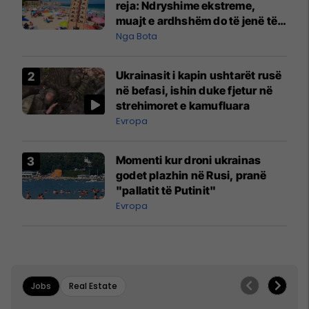
reja: Ndryshime ekstreme,
muajt e ardhshëm do të jenë të
pazakontë
Nga Bota
Ukrainasit i kapin ushtarët rusë
në befasi, ishin duke fjetur në
strehimoret e kamufluara
Evropa
Momenti kur droni ukrainas
godet plazhin në Rusi, pranë
"pallatit të Putinit"
Evropa
Jobs
Real Estate