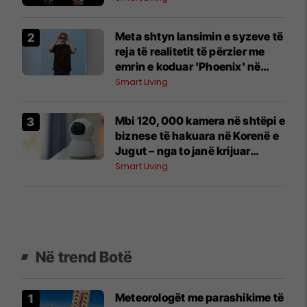
Meta shtyn lansimin e syzeve të
reja të realitetit të përzier me
emrin e koduar 'Phoenix' në
mënyrë që 'të marrë detajet siç
Smart Living
duhet'
Mbi 120,000 kamera në shtëpi e
biznese të hakuara në Korenë e
Jugut – nga to janë krijuar
materiale seksuale për një faqe
Smart Living
të huaj
Në trend Botë
Meteorologët me parashikime të