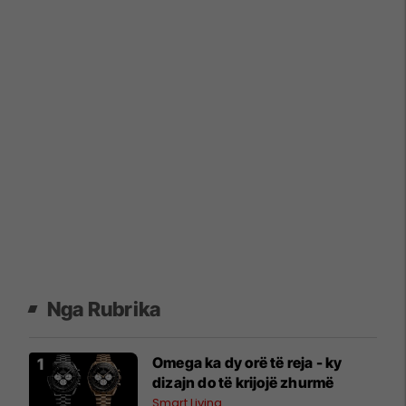
Nga Rubrika
Omega ka dy orë të reja - ky
dizajn do të krijojë zhurmë
Smart Living