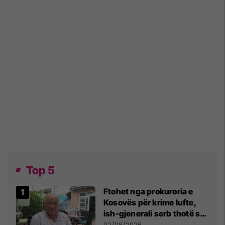
Top 5
Ftohet nga prokuroria e
Kosovës për krime lufte,
ish-gjenerali serb thotë se
dikush e tradhtoi në
02/08/2026