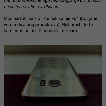
më të rëndësishme nga teknologjia që do të dalin
në shitje në vitin e ardhshëm.
Mos harroni se kjo listë nuk ka një kufi (por janë
vetëm disa prej produkteve). Njëherësh do të
ketë edhe befasi të paparalajmëruara.