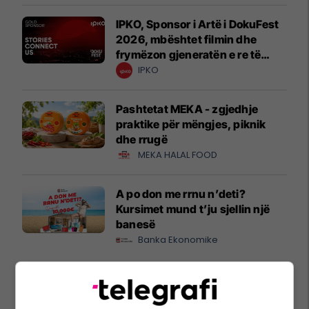
IPKO, Sponsor i Artë i DokuFest
2026, mbështet filmin dhe
frymëzon gjeneratën e re të
krijuesve
IPKO
Pashtetat MEKA - zgjedhje
praktike për mëngjes, piknik
dhe rrugë
MEKA HALAL FOOD
A po don me rrnu n’deti?
Kursimet mund t’ju sjellin një
banesë
Banka Ekonomike