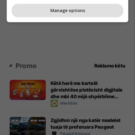
Manage options
Promo
Reklamo këtu
Këtë herë me kartelë
gërvishtëse plotësisht digjitale
dhe mbi 40 mijë shpërblime
instant!
Meridian
Zgjidhni një nga katër modelet
tuaja të preferuara Peugeot
Peugot Kosova