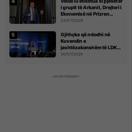
Vëllai iu etiketua si pjesëtar
i grupit të Arkanit, Drejtori i
Ekonomisë në Prizren
mohon pretendimet
24/07/2026
Gjithçka që ndodhi në
Kuvendin e
jashtëzakonshëm të LDK-
së
30/07/2026