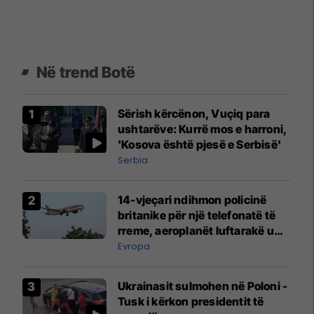
Në trend Botë
Sërish kërcënon, Vuçiq para
ushtarëve: Kurrë mos e harroni,
'Kosova është pjesë e Serbisë'
Serbia
14-vjeçari ndihmon policinë
britanike për një telefonatë të
rreme, aeroplanët luftarakë u
ngritën në ajër për të
Evropa
interceptuar fluturaken e Qatar
Airways që po shkonte drejt
Ukrainasit sulmohen në Poloni -
Mançesterit
Tusk i kërkon presidentit të