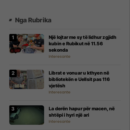
Nga Rubrika
Një lojtar me sy të lidhur zgjidh
kubin e Rubikut në 11.56
sekonda
Interesante
Librat e vonuar u kthyen në
bibliotekën e Uellsit pas 116
vjetësh
Interesante
La derën hapur për macen, në
shtëpi i hyri një ari
Interesante