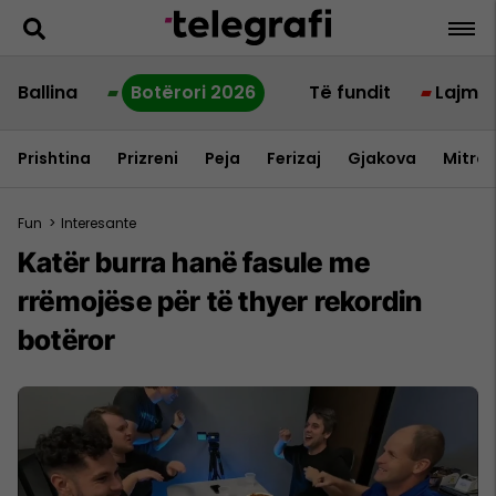
Ballina
Botërori 2026
Të fundit
Lajme
Prishtina
Prizreni
Peja
Ferizaj
Gjakova
Mitrov
Fun
>
Interesante
Katër burra hanë fasule me
rrëmojëse për të thyer rekordin
botëror