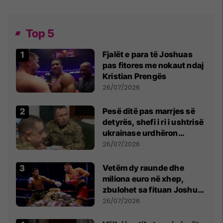
Top 5
Fjalët e para të Joshuas
pas fitores me nokaut ndaj
Kristian Prengës
26/07/2026
Pesë ditë pas marrjes së
detyrës, shefi i ri i ushtrisë
ukrainase urdhëron
kontroll të madh
26/07/2026
Vetëm dy raunde dhe
miliona euro në xhep,
zbulohet sa fituan Joshua
e Prenga
26/07/2026