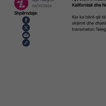
Nga
Telegrafi
Kalifornisë dhe 
03/03/2024
Kjo ka bërë që të
skijimit dhe dhjet
transmeton Telegr