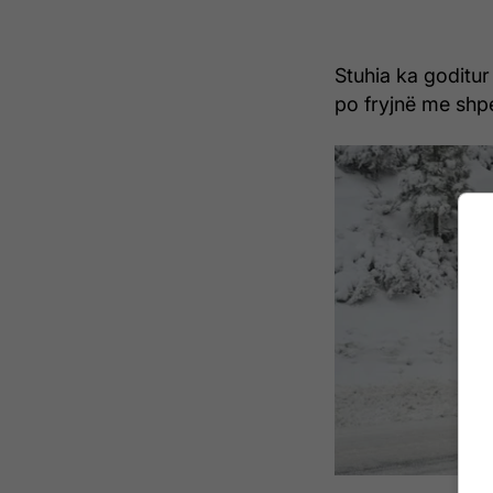
Stuhia ka goditu
po fryjnë me shpe