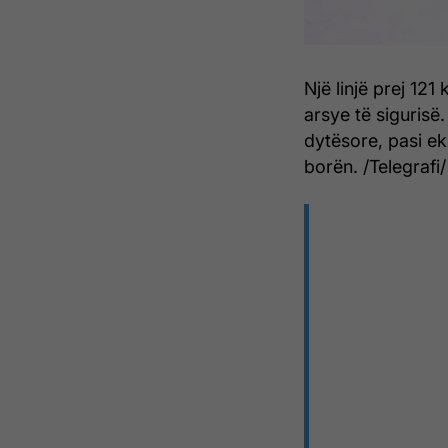
Një linjë prej 121
arsye të sigurisë.
dytësore, pasi ek
borën. /Telegrafi/