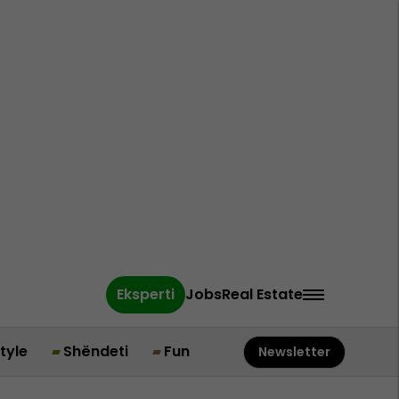
Eksperti
Jobs
Real Estate
style
Shëndeti
Fun
Newsletter