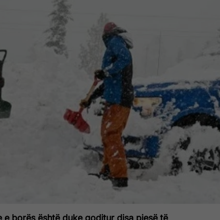
 e borës është duke goditur disa pjesë të