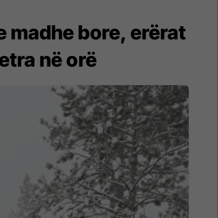
 e madhe bore, erërat
etra në orë