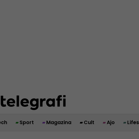
ech
Sport
Magazina
Cult
Ajo
Life