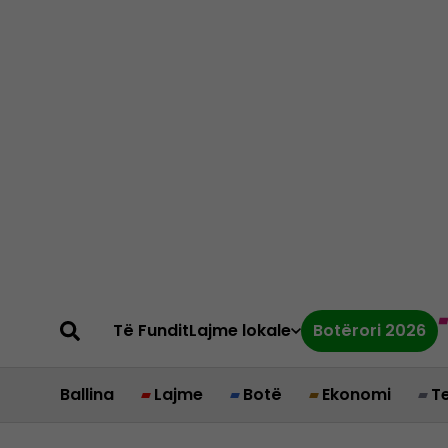
Të Fundit
Lajme lokale
Botërori 2026
Ballina
Lajme
Botë
Ekonomi
T