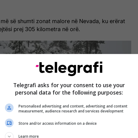
r më së shumti zonat malore në Nevada, ku erërat
jtësi prej 305 kilometra në orë.
Telegrafi asks for your consent to use your
personal data for the following purposes:
Personalised advertising and content, advertising and content
measurement, audience research and services development
Store and/or access information on a device
Learn more