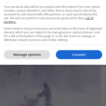
ralajmëruar nga rreziku i madh i kushteve të rëndë
Your personal data will be processed and information from your device
(cookies, unique identifiers, and other device data) may be stored by,
rë banorët në afërsi të liqenit Tahoe.
accessed by and shared with 369 partners, or used specifically by this
site. We and our partners may use precise geolocation data.
List of
partners.
kuar nga autoritetet e atjeshme tregojnë se mbi 33
Some vendors may process your personal data on the basis of legitimate
vada dhe 24 mijë shtëpi në Kaliforni, që kanë
interest, which you can object to by managing your options below. Look
for a link at the bottom of this page or in the site menu to manage or
 elektrike.
withdraw consent in privacy and cookie settings.
Manage options
Consent