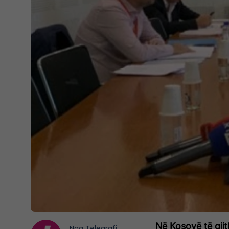
Në Kosovë të gjit
Nga
Telegrafi