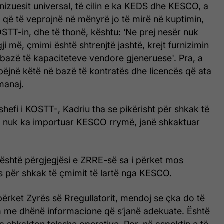
rnizuesit universal, të cilin e ka KEDS dhe KESCO, a
a që të veprojnë në mënyrë jo të mirë në kuptimin,
OSTT-in, dhe të thonë, kështu: ‘Ne prej nesër nuk
i më, çmimi është shtrenjtë jashtë, krejt furnizimin
bazë të kapaciteteve vendore gjeneruese'. Pra, a
 bëjnë këtë në bazë të kontratës dhe licencës që ata
manaj.
shefi i KOSTT-, Kadriu tha se pikërisht për shkak të
që nuk ka importuar KESCO rrymë, janë shkaktuar
 është përgjegjësi e ZRRE-së sa i përket mos
s për shkak të çmimit të lartë nga KESCO.
ërket Zyrës së Rregullatorit, mendoj se çka do të
 me dhënë informacione që s’janë adekuate. Është