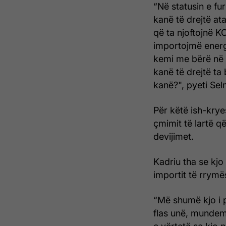
“Në statusin e fu
kanë të drejtë at
që ta njoftojnë K
importojmë energj
kemi me bërë në 
kanë të drejtë ta
kanë?", pyeti Sel
Për këtë ish-krye
çmimit të lartë 
devijimet.
Kadriu tha se kjo
importit të rrymë
“Më shumë kjo i p
flas unë, mundem