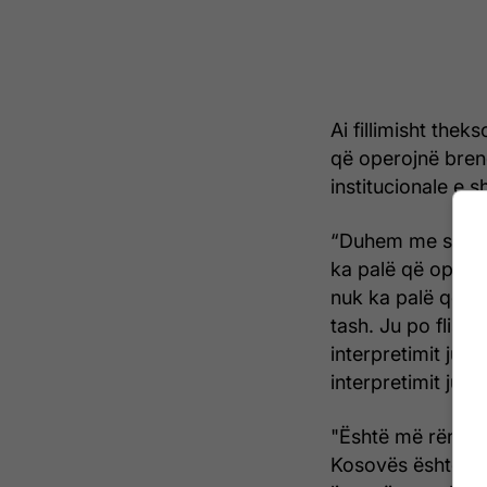
Ai fillimisht thek
që operojnë bren
institucionale e s
“Duhem me sqarua
ka palë që opero
nuk ka palë që o
tash. Ju po flisn
interpretimit jur
interpretimit juri
"Është më rëndësi
Kosovës është i b