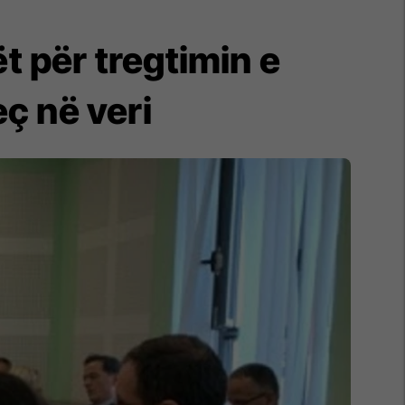
t për tregtimin e
eç në veri