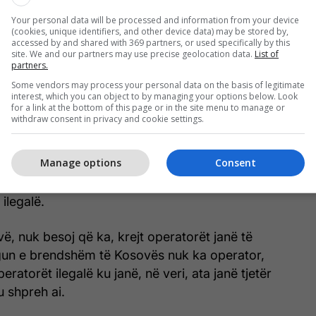
në cilin do vend të komitetit të energjisë”, deklaroi
Your personal data will be processed and information from your device
(cookies, unique identifiers, and other device data) may be stored by,
accessed by and shared with 369 partners, or used specifically by this
site. We and our partners may use precise geolocation data.
List of
AK-së, Pal Lekaj tha se ka informacione që ka
partners.
 të cilat operojnë ilegalisht. Për këtë ai kërkoi
Some vendors may process your personal data on the basis of legitimate
riu.
interest, which you can object to by managing your options below. Look
for a link at the bottom of this page or in the site menu to manage or
withdraw consent in privacy and cookie settings.
ne që ka operatorë në Kosovë që operojnë
y-tre brenda Kosovës”, tha Lekaj.
Manage options
Consent
 pranoi se brenda territorit të Kosovës, vetëm në
ilegalë.
, nuk besoj që ka, krejt operatorët janë të
egun e brendshëm të Kosovës nuk ka operator,
ratorët ilegalë ku janë, në veri, ata janë tjetër
u shpreh ai.