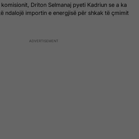
i komisionit, Driton Selmanaj pyeti Kadriun se a ka
ë ndalojë importin e energjisë për shkak të çmimit