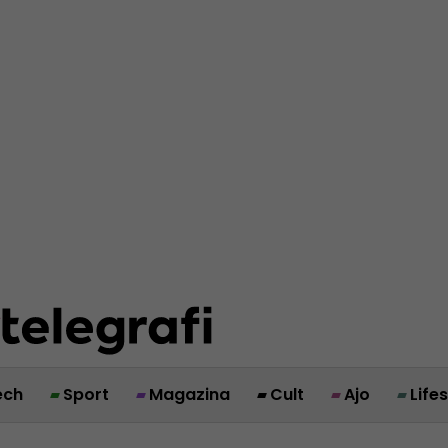
ech
Sport
Magazina
Cult
Ajo
Life