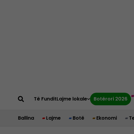
Të Fundit
Lajme lokale
Botërori 2026
Ballina
Lajme
Botë
Ekonomi
T