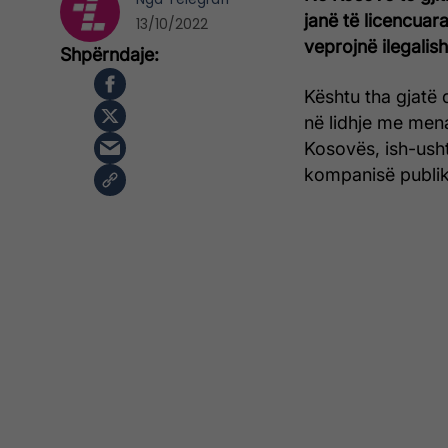
janë të licencuar
13/10/2022
veprojnë ilegalish
Kështu tha gjatë 
në lidhje me men
Kosovës, ish-usht
kompanisë publik