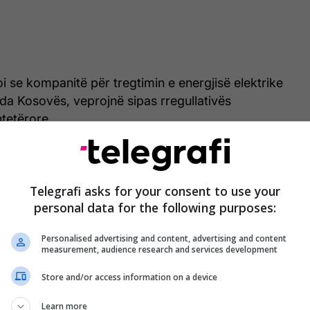
soi se kompanitë për tregtimin e energjisë elektrike
da Kosovës, veprojnë sipas rregullativës
htetërore.
r këtu, se në tregun e brendshëm të Kosovës nuk
n pa licencë. Në tregun e brendshëm të Kosovës
peron pa licencë. Kjo ka ndodhë edhe më parë dhe
Telegrafi asks for your consent to use your
personal data for the following purposes:
i për tregtim ndërkufitar, por ne kemi vepruar sipas
idik që ka qenë në atë kohë, dhe pas ndërmarrjes së
Personalised advertising and content, advertising and content
dik, ne kemi ndërprerë këtë aktivitet".
measurement, audience research and services development
 të theksohet se parimi ose fryma e ligjit të
Store and/or access information on a device
azuar në direktivat e BE-së. Këto direktiva e njohin
Learn more