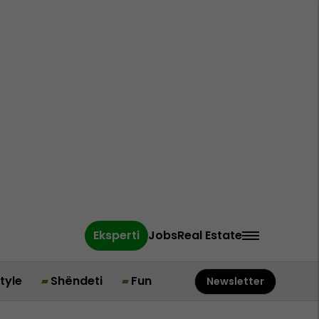
Eksperti
Jobs
Real Estate
style
Shëndeti
Fun
Newsletter