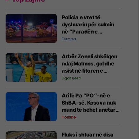
Policia e vret të
dyshuarin për sulmin
në “Paradën e
Krenarisë” në Berlin
Evropa
Arbër Zeneli shkëlqen
ndaj Malmos, gol dhe
asist në fitoren e
Elfsborgut
Ligat tjera
Arifi: Pa “PO”-në e
ShBA-së, Kosova nuk
mund të bëhet anëtare
e NATO-s
Politikë
Fluks i shtuar në disa