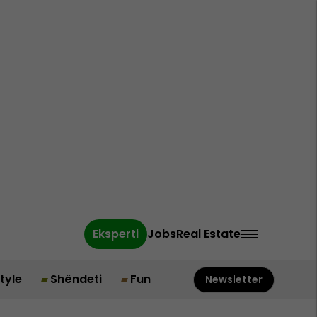
Eksperti
Jobs
Real Estate
style
Shëndeti
Fun
Newsletter