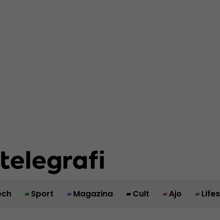
ech
Sport
Magazina
Cult
Ajo
Life