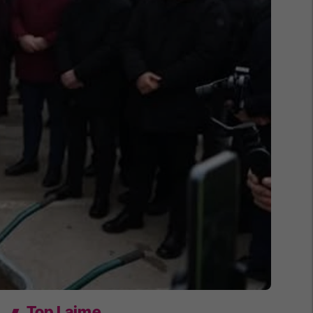
Top Lajme