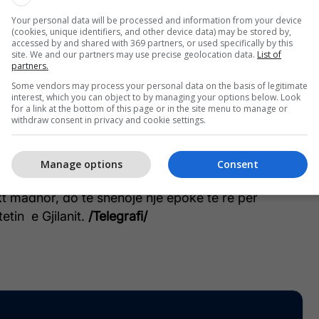
ë hapësirë në një qendër moderne dhe funksionale
Your personal data will be processed and information from your device
(cookies, unique identifiers, and other device data) may be stored by,
ë”, tha Hyseni.
accessed by and shared with 369 partners, or used specifically by this
site. We and our partners may use precise geolocation data.
List of
partners.
eni tregoi se objekti i vjetër do të rrënohet dhe do
Some vendors may process your personal data on the basis of legitimate
interest, which you can object to by managing your options below. Look
for a link at the bottom of this page or in the site menu to manage or
withdraw consent in privacy and cookie settings.
ë shumë i rëndësishëm për udhtarët dhe
ndës e të huaj, ku do të kenë kushte e shërbime
eni.
Manage options
Consent
ekt madhor, do të shënojë një epokë të re për
etin e Gjilanit.
/Telegrafi/