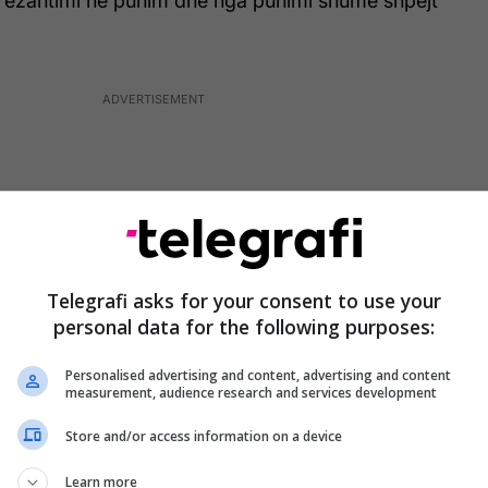
rezantimi në punim dhe nga punimi shumë shpejt
Telegrafi asks for your consent to use your
personal data for the following purposes:
Personalised advertising and content, advertising and content
measurement, audience research and services development
Store and/or access information on a device
et për projektin e ndërtimit të Stacionit të
Learn more
lan, një investim prej 1 milion eurosh që do ta