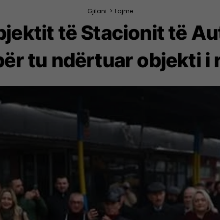
Gjilani
>
Lajme
bjektit të Stacionit të 
për tu ndërtuar objekti i r