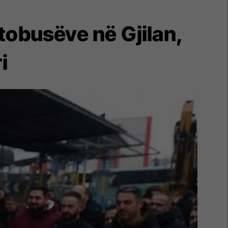
Autobusëve në Gjilan,
i