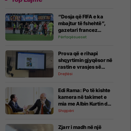
“Dosja që FIFA e ka
mbajtur të fshehtë”,
gazetari francez
paralajmëron hetimin
Përfaqësueset
që mund të tronditë
Argjentinën
Prova që e rihapi
shqyrtimin gjyqësor në
rastin e vrasjes së
trefishtë në Gllogjan
Drejtësi
​Edi Rama: Po të kishte
kamera në takimet e
mia me Albin Kurtin do
të habitej dynjaja
Shqipëri
Zjarr i madh në një