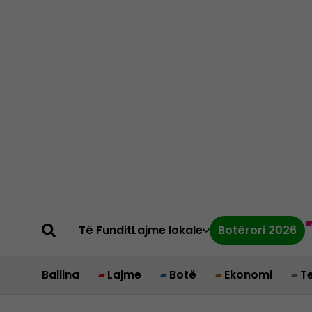
Të Fundit
Lajme lokale
Botërori 2026
Ballina
Lajme
Botë
Ekonomi
T