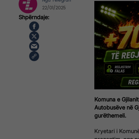
Nga
Telegrafi
22/01/2025
Komuna e Gjilanit 
Autobusëve në Gji
gurëthemeli.
Kryetari i Komunë