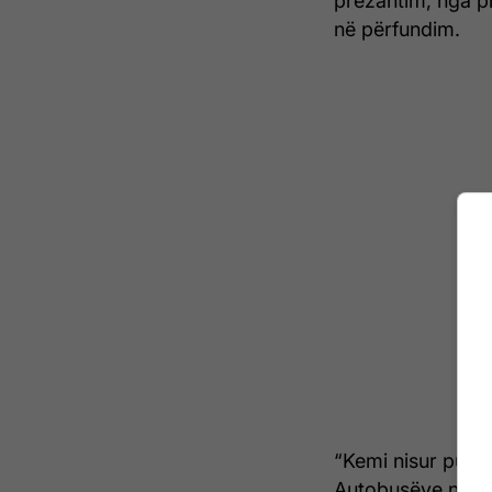
prezantim, nga p
në përfundim.
“Kemi nisur punim
Autobusëve në Gji