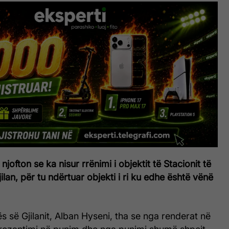
njofton se ka nisur rrënimi i objektit të Stacionit të
lan, për tu ndërtuar objekti i ri ku edhe është vënë
s së Gjilanit, Alban Hyseni, tha se nga renderat në