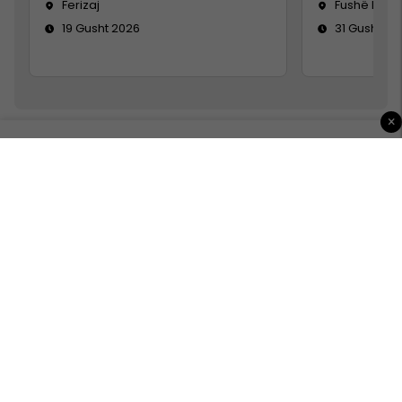
Ferizaj
Fushë Koso
19 Gusht 2026
31 Gusht 20
×