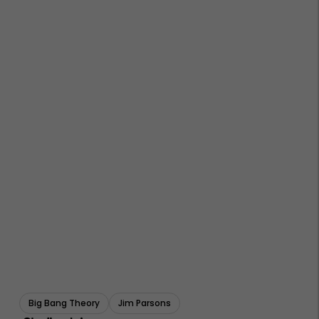
Big Bang Theory
Jim Parsons