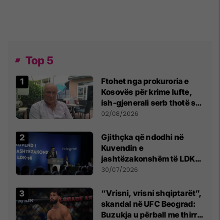
Top 5
Ftohet nga prokuroria e
Kosovës për krime lufte,
ish-gjenerali serb thotë se
dikush e tradhtoi në
02/08/2026
Beograd
Gjithçka që ndodhi në
Kuvendin e
jashtëzakonshëm të LDK-
së
30/07/2026
“Vrisni, vrisni shqiptarët”,
skandal në UFC Beograd:
Buzukja u përball me thirrje