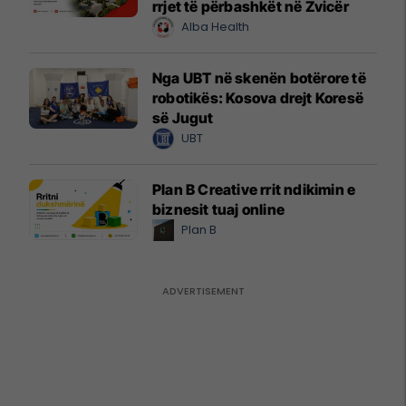
rrjet të përbashkët në Zvicër
Alba Health
Nga UBT në skenën botërore të
robotikës: Kosova drejt Koresë
së Jugut
UBT
Plan B Creative rrit ndikimin e
biznesit tuaj online
Plan B