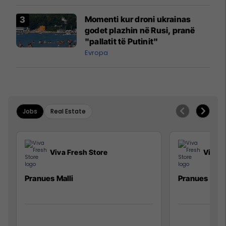
Momenti kur droni ukrainas
godet plazhin në Rusi, pranë
"pallatit të Putinit"
Evropa
Jobs
Real Estate
Viva Fresh Store
Viva F
Pranues Malli
Pranues mall