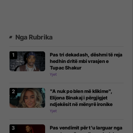
Nga Rubrika
Pas tri dekadash, dëshmi të reja
hedhin dritë mbi vrasjen e
Tupac Shakur
Yjet
"A nuk po blen më klikime",
Elijona Binakaj i përgjigjet
ndjekësit në mënyrë ironike
Yjet
Pas vendimit për t’u larguar nga