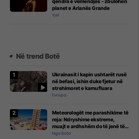
qendra e vëmendjes - zbulohen
planet e Arianës Grande
Yjet
Në trend Botë
Ukrainasit i kapin ushtarët rusë
në befasi, ishin duke fjetur në
strehimoret e kamufluara
Evropa
Meteorologët me parashikime të
reja: Ndryshime ekstreme,
muajt e ardhshëm do të jenë të
pazakontë
Nga Bota