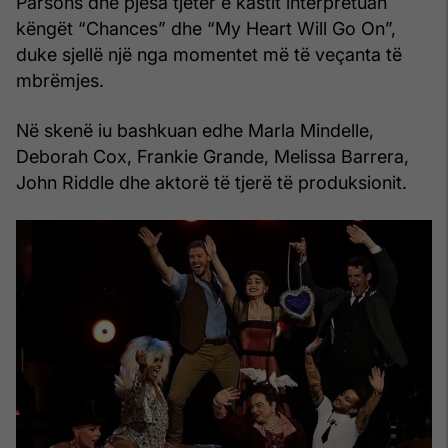
Parsons dhe pjesa tjetër e kastit interpretuan
këngët “Chances” dhe “My Heart Will Go On”,
duke sjellë një nga momentet më të veçanta të
mbrëmjes.
Në skenë iu bashkuan edhe Marla Mindelle,
Deborah Cox, Frankie Grande, Melissa Barrera,
John Riddle dhe aktorë të tjerë të produksionit.