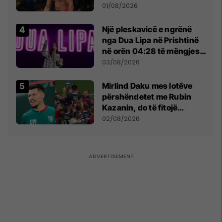
anti-shqiptare nga
01/08/2026
tribunat
Një pleskavicë e ngrënë
nga Dua Lipa në Prishtinë
në orën 04:28 të mëngjesit
- dhe bota digjitale serbe
03/08/2026
shpall gjendjen e luftës
Mirlind Daku mes lotëve
përshëndetet me Rubin
Kazanin, do të fitojë
miliona te Spartak Moska
02/08/2026