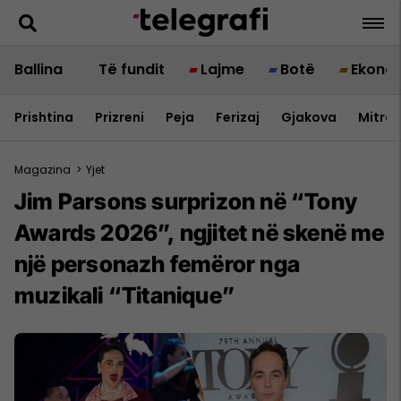
Ballina
Të fundit
Lajme
Botë
Ekono
Prishtina
Prizreni
Peja
Ferizaj
Gjakova
Mitrov
Magazina
>
Yjet
Jim Parsons surprizon në “Tony
Awards 2026”, ngjitet në skenë me
një personazh femëror nga
muzikali “Titanique”