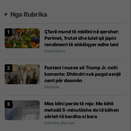
Nga Rubrika
Çfarë mund të mbillni në qershor:
Perimet, frutat dhe lulet që japin
rendiment të shkëlqyer edhe tani
Kopshtaria
Fustani i nuses së Trump Jr. nxiti
komente: Dhëndri nuk pagoi asnjë
cent për dasmën
Lifestyle
Mos blini perde të reja: Me këtë
metodë 5-minutëshe do të bëhen
sërish të bardha si bora
Këshilla dhe ide