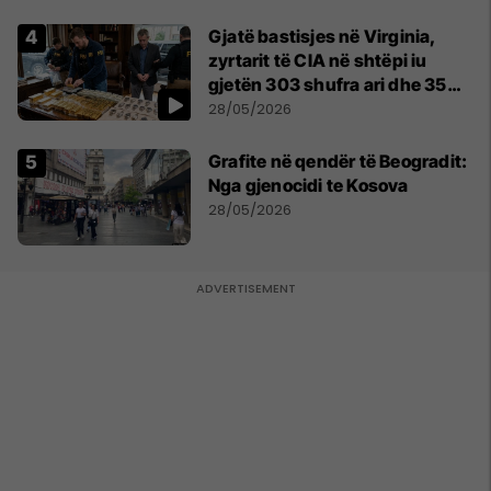
Gjatë bastisjes në Virginia,
zyrtarit të CIA në shtëpi iu
gjetën 303 shufra ari dhe 35
orë luksoze Rolex
28/05/2026
Grafite në qendër të Beogradit:
Nga gjenocidi te Kosova
28/05/2026