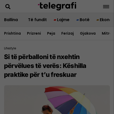
Ballina
Të fundit
Lajme
Botë
Ekono
Prishtina
Prizreni
Peja
Ferizaj
Gjakova
Mitrov
Lifestyle
Si të përballoni të nxehtin
përvëlues të verës: Këshilla
praktike për t’u freskuar