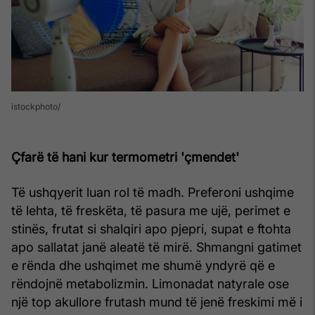
istockphoto
Çfarë të hani kur termometri 'çmendet'
Të ushqyerit luan rol të madh. Preferoni ushqime
të lehta, të freskëta, të pasura me ujë, perimet e
stinës, frutat si shalqiri apo pjepri, supat e ftohta
apo sallatat janë aleatë të mirë. Shmangni gatimet
e rënda dhe ushqimet me shumë yndyrë që e
rëndojnë metabolizmin. Limonadat natyrale ose
një top akullore frutash mund të jenë freskimi më i