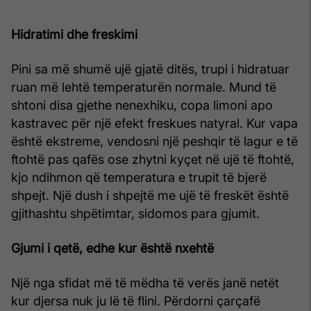
Hidratimi dhe freskimi
Pini sa më shumë ujë gjatë ditës, trupi i hidratuar
ruan më lehtë temperaturën normale. Mund të
shtoni disa gjethe nenexhiku, copa limoni apo
kastravec për një efekt freskues natyral. Kur vapa
është ekstreme, vendosni një peshqir të lagur e të
ftohtë pas qafës ose zhytni kyçet në ujë të ftohtë,
kjo ndihmon që temperatura e trupit të bjerë
shpejt. Një dush i shpejtë me ujë të freskët është
gjithashtu shpëtimtar, sidomos para gjumit.
Gjumi i qetë, edhe kur është nxehtë
Një nga sfidat më të mëdha të verës janë netët
kur djersa nuk ju lë të flini. Përdorni çarçafë