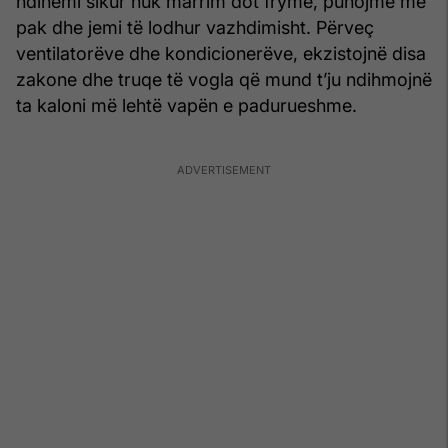
ndihemi sikur nuk marrim dot frymë, punojmë më
pak dhe jemi të lodhur vazhdimisht. Përveç
ventilatorëve dhe kondicionerëve, ekzistojnë disa
zakone dhe truqe të vogla që mund t’ju ndihmojnë
ta kaloni më lehtë vapën e padurueshme.