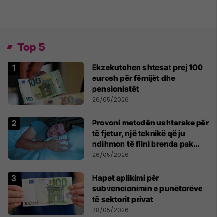
Top 5
Ekzekutohen shtesat prej 100
eurosh për fëmijët dhe
pensionistët
26/05/2026
Provoni metodën ushtarake për
të fjetur, një teknikë që ju
ndihmon të flini brenda pak
minutash
26/05/2026
Hapet aplikimi për
subvencionimin e punëtorëve
të sektorit privat
28/05/2026