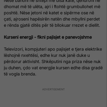
Nëse banoni në shtëpi me disa kate, qëndroni në
dhomat më të ulëta, ajri i ftohtë grumbullohet më
poshtë. Nëse jetoni në katet e sipërme ose në
çati, ajroseni hapësirën natën dhe mbyllni perdet
e rënda gjatë ditës për të bllokuar rrezet e diellit.
Kurseni energji - fikni pajisjet e panevojshme
Televizori, kompjuteri apo pajisjet e tjera elektrike
lëshojnë nxehtësi, edhe kur nuk janë duke u
përdorur aktivisht. Shkëputini nga priza nëse nuk
ju duhen, çdo vat energjie kursen edhe disa gradë
të vogla brenda.