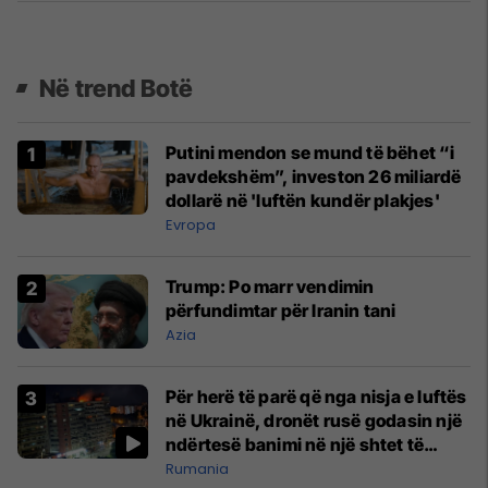
Në trend Botë
Putini mendon se mund të bëhet “i
pavdekshëm”, investon 26 miliardë
dollarë në 'luftën kundër plakjes'
Evropa
Trump: Po marr vendimin
përfundimtar për Iranin tani
Azia
Për herë të parë që nga nisja e luftës
në Ukrainë, dronët rusë godasin një
ndërtesë banimi në një shtet të
NATO-s
Rumania