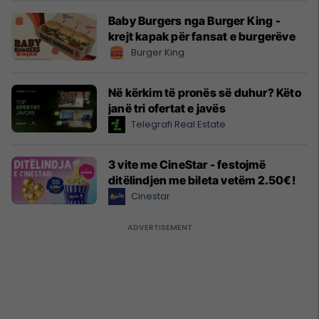
Baby Burgers nga Burger King -
krejt kapak për fansat e burgerëve
Burger King
Në kërkim të pronës së duhur? Këto
janë tri ofertat e javës
Telegrafi Real Estate
3 vite me CineStar - festojmë
ditëlindjen me bileta vetëm 2.50€!
Cinestar