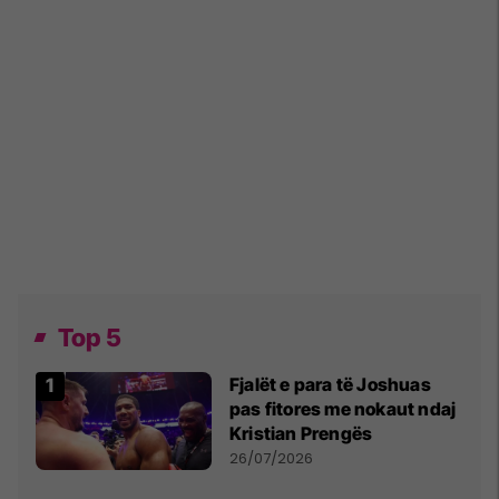
Top 5
Fjalët e para të Joshuas
pas fitores me nokaut ndaj
Kristian Prengës
26/07/2026