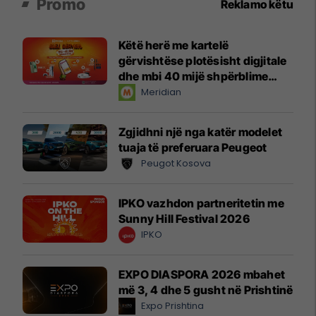
Promo
Reklamo këtu
Këtë herë me kartelë
gërvishtëse plotësisht digjitale
dhe mbi 40 mijë shpërblime
instant!
Meridian
Zgjidhni një nga katër modelet
tuaja të preferuara Peugeot
Peugot Kosova
IPKO vazhdon partneritetin me
Sunny Hill Festival 2026
IPKO
EXPO DIASPORA 2026 mbahet
më 3, 4 dhe 5 gusht në Prishtinë
Expo Prishtina