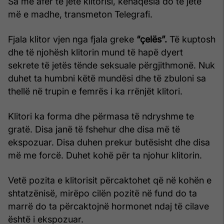
Sa më afër të jetë klitorisi, kënaqësia do të jetë
më e madhe, transmeton Telegrafi.
Fjala klitor vjen nga fjala greke
“çelës”.
Të kuptosh
dhe të njohësh klitorin mund të hapë dyert
sekrete të jetës tënde seksuale përgjithmonë. Nuk
duhet ta humbni këtë mundësi dhe të zbuloni sa
thellë në trupin e femrës i ka rrënjët klitori.
Klitori ka forma dhe përmasa të ndryshme te
gratë. Disa janë të fshehur dhe disa më të
ekspozuar. Disa duhen prekur butësisht dhe disa
më me forcë. Duhet kohë për ta njohur klitorin.
Vetë pozita e klitorisit përcaktohet që në kohën e
shtatzënisë, mirëpo cilën pozitë në fund do ta
marrë do ta përcaktojnë hormonet ndaj të cilave
është i ekspozuar.