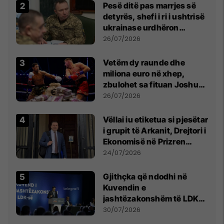
Pesë ditë pas marrjes së
detyrës, shefi i ri i ushtrisë
ukrainase urdhëron
kontroll të madh
26/07/2026
Vetëm dy raunde dhe
miliona euro në xhep,
zbulohet sa fituan Joshua
e Prenga
26/07/2026
Vëllai iu etiketua si pjesëtar
i grupit të Arkanit, Drejtori i
Ekonomisë në Prizren
mohon pretendimet
24/07/2026
Gjithçka që ndodhi në
Kuvendin e
jashtëzakonshëm të LDK-
së
30/07/2026