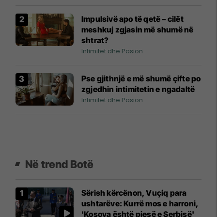
Impulsivë apo të qetë – cilët
meshkuj zgjasin më shumë në
shtrat?
Intimitet dhe Pasion
Pse gjithnjë e më shumë çifte po
zgjedhin intimitetin e ngadaltë
Intimitet dhe Pasion
Në trend Botë
Sërish kërcënon, Vuçiq para
ushtarëve: Kurrë mos e harroni,
'Kosova është pjesë e Serbisë'