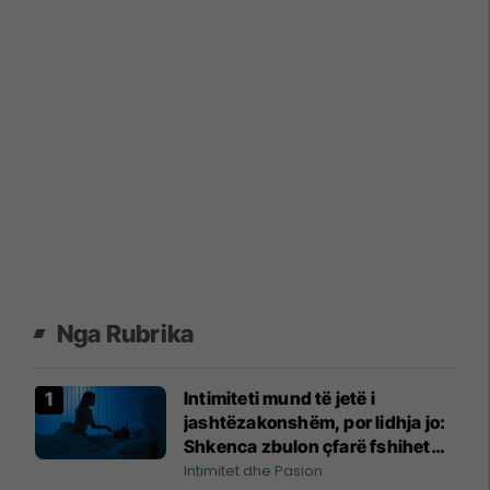
Nga Rubrika
Intimiteti mund të jetë i
jashtëzakonshëm, por lidhja jo:
Shkenca zbulon çfarë fshihet
pas pasionit
Intimitet dhe Pasion