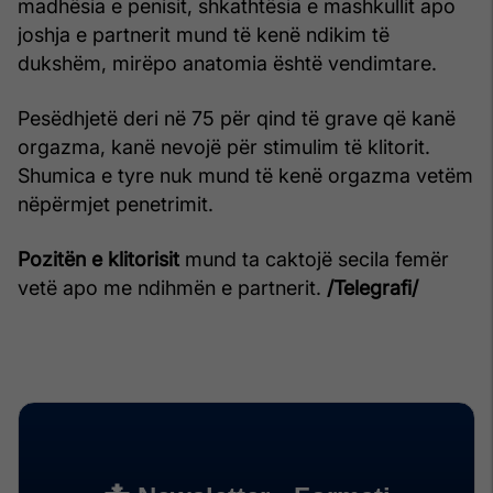
madhësia e penisit, shkathtësia e mashkullit apo
joshja e partnerit mund të kenë ndikim të
dukshëm, mirëpo anatomia është vendimtare.
Pesëdhjetë deri në 75 për qind të grave që kanë
orgazma, kanë nevojë për stimulim të klitorit.
Shumica e tyre nuk mund të kenë orgazma vetëm
nëpërmjet penetrimit.
Pozitën e klitorisit
mund ta caktojë secila femër
vetë apo me ndihmën e partnerit.
/Telegrafi/