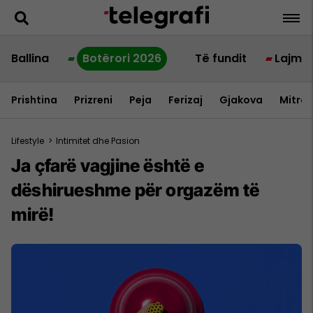
Ballina
Botërori 2026
Të fundit
Lajme
Prishtina
Prizreni
Peja
Ferizaj
Gjakova
Mitrov
Lifestyle
>
Intimitet dhe Pasion
Ja çfarë vagjine është e
dëshirueshme për orgazëm të
mirë!