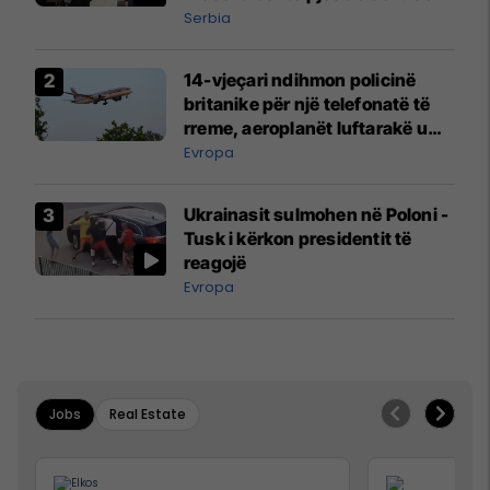
Serbia
14-vjeçari ndihmon policinë
britanike për një telefonatë të
rreme, aeroplanët luftarakë u
ngritën në ajër për të
Evropa
interceptuar fluturaken e Qatar
Airways që po shkonte drejt
Ukrainasit sulmohen në Poloni -
Mançesterit
Tusk i kërkon presidentit të
reagojë
Evropa
Jobs
Real Estate