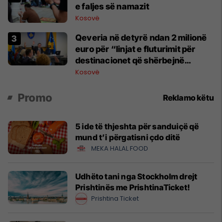
e faljes së namazit
Kosovë
Qeveria në detyrë ndan 2 milionë
euro për “linjat e fluturimit për
destinacionet që shërbejnë
mërgatën”
Kosovë
Promo
Reklamo këtu
5 ide të thjeshta për sanduiçë që
mund t’i përgatisni çdo ditë
MEKA HALAL FOOD
Udhëto tani nga Stockholm drejt
Prishtinës me PrishtinaTicket!
Prishtina Ticket