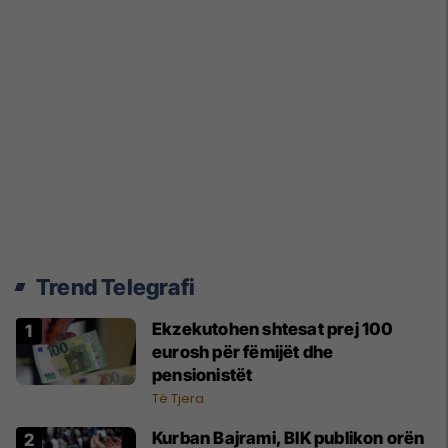
Trend Telegrafi
Ekzekutohen shtesat prej 100
eurosh për fëmijët dhe
pensionistët
Të Tjera
Kurban Bajrami, BIK publikon orën