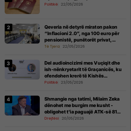
Politikë
22/05/2026
Qeveria në detyrë miraton pakon
“Inflacioni 2.0”, nga 100 euro për
pensionistë, punëtorët privat,
fëmijë dhe studentë
Të Tjera
22/05/2026
Del audioincizimi mes Vuçiqit dhe
ish-nënkryetarit të Graçanicës, ku
ofendohen krerë të Kishës
Ortodokse Serbe
Politikë
23/05/2026
Shmangie nga tatimi, Milaim Zeka
dënohet me burgim me kusht -
obligohet t'ia paguajë ATK-së 81
mijë euro
Drejtësi
20/05/2026