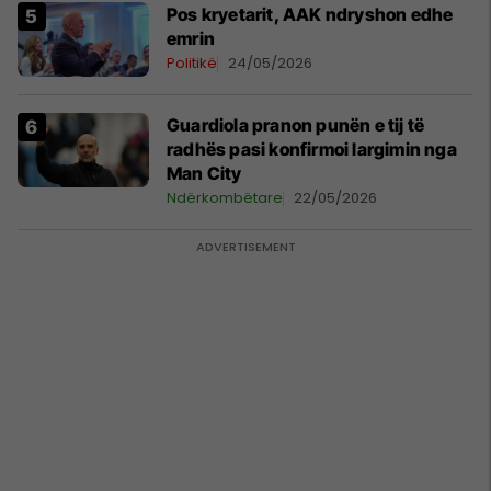
Pos kryetarit, AAK ndryshon edhe
emrin
Politikë
24/05/2026
Guardiola pranon punën e tij të
radhës pasi konfirmoi largimin nga
Man City
Ndërkombëtare
22/05/2026