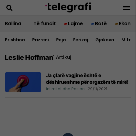
Ballina
Të fundit
Lajme
Botë
Ekono
Prishtina
Prizreni
Peja
Ferizaj
Gjakova
Mitrov
Leslie Hoffman
1 Artikuj
Ja çfarë vagjine është e
dëshirueshme për orgazëm të mirë!
Intimitet dhe Pasion
29/11/2021