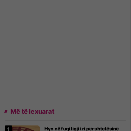
Më të lexuarat
Hyn në fuqi ligji i ri për shtetësinë