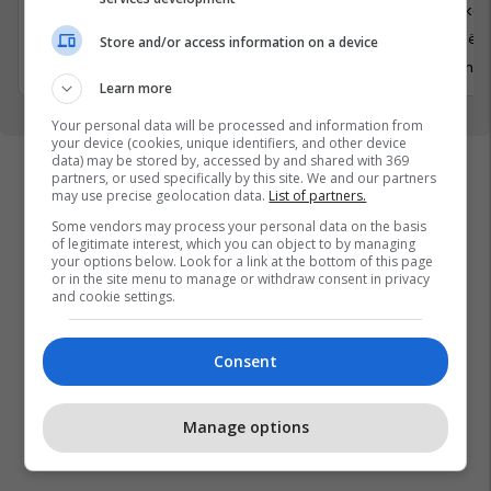
Tjera
Logjistikë
Prishtinë
Prishtinë, 
Store and/or access information on a device
1 Qershor 2026
2 Qershor
Learn more
Your personal data will be processed and information from
your device (cookies, unique identifiers, and other device
data) may be stored by, accessed by and shared with 369
partners, or used specifically by this site. We and our partners
may use precise geolocation data.
List of partners.
Some vendors may process your personal data on the basis
of legitimate interest, which you can object to by managing
your options below. Look for a link at the bottom of this page
or in the site menu to manage or withdraw consent in privacy
and cookie settings.
Consent
Manage options