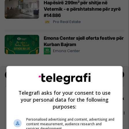
Hapësirë 299m² për shitje në
Veternik - e përshtatshme për zyrë
#14886
Pro Real Estate
Emona Center sjell oferta festive për
Kurban Bajram
Emona Center
Jobs
Real Estate
Telegrafi asks for your consent to use
Padel Zone
Elko
your personal data for the following
purposes:
Recepsioniste
Vozitës - K
Depo
Personalised advertising and content, advertising and
content measurement, audience research and
services development