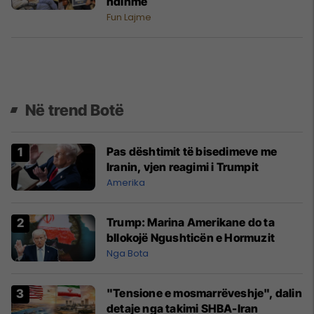
ndihmë
Fun Lajme
Në trend Botë
Pas dështimit të bisedimeve me
Iranin, vjen reagimi i Trumpit
Amerika
Trump: Marina Amerikane do ta
bllokojë Ngushticën e Hormuzit
Nga Bota
"Tensione e mosmarrëveshje", dalin
detaje nga takimi SHBA-Iran