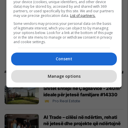
your device (cookies, unique identifiers, and other device
data) may be stored by, accessed by and shared with 369
partners, or used specifically by this site. We and our partners
may use precise geolocation data.
List of partners.
Some vendors may process your personal data on the basis
of legitimate interest, which you can object to by managing
your options below. Look for a link at the bottom of this page
or in the site menu to manage or withdraw consent in privacy
and cookie settings.
Consent
Promo
Reklamo këtu
Manage options
Shitet shtëpi në Çagllavicë - 240m²
ideale për jetesë familjare #14330
Pro Real Estate
Al Trade – cilësi në ndërtim, rehati
në jetesë dhe projekte që ndërtojnë