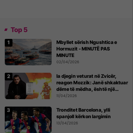
Top 5
Mbyllet sërish Ngushtica e
Hormuzit - MINUTË PAS
MINUTE
02/04/2026
Ia djegin veturat në Zvicër,
reagon Mozzik: Janë shkaktuar
dëme të mëdha, është një
bandë nga Franca
11/04/2026
Tronditet Barcelona, ylli
spanjoll kërkon largimin
13/04/2026