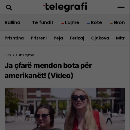
Ballina
Të fundit
Lajme
Botë
Ekono
Prishtina
Prizreni
Peja
Ferizaj
Gjakova
Mitrov
Fun
>
Fun Lajme
Ja çfarë mendon bota për
amerikanët! (Video)