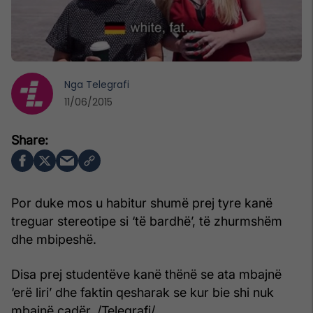
Nga
Telegrafi
11/06/2015
Por duke mos u habitur shumë prej tyre kanë
treguar stereotipe si ‘të bardhë’, të zhurmshëm
dhe mbipeshë.
Disa prej studentëve kanë thënë se ata mbajnë
‘erë liri’ dhe faktin qesharak se kur bie shi nuk
mbajnë çadër. /Telegrafi/