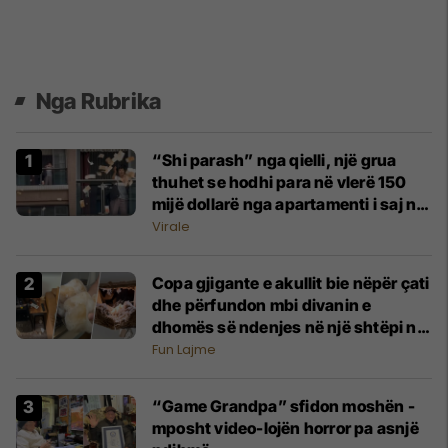
Nga Rubrika
“Shi parash” nga qielli, një grua
thuhet se hodhi para në vlerë 150
mijë dollarë nga apartamenti i saj në
Kinë
Virale
Copa gjigante e akullit bie nëpër çati
dhe përfundon mbi divanin e
dhomës së ndenjes në një shtëpi në
Los Anxhelos
Fun Lajme
“Game Grandpa” sfidon moshën -
mposht video-lojën horror pa asnjë