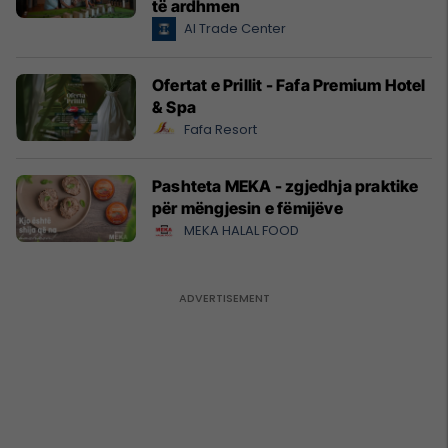
të ardhmen
Al Trade Center
Ofertat e Prillit - Fafa Premium Hotel
& Spa
Fafa Resort
Pashteta MEKA - zgjedhja praktike
për mëngjesin e fëmijëve
MEKA HALAL FOOD