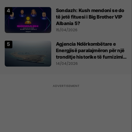
Sondazh: Kush mendoni se do
të jetë fituesi i Big Brother VIP
Albania 5?
15/04/2026
Agjencia Ndërkombëtare e
Energjisë paralajmëron për një
tronditje historike të furnizimit
me naftë, ndërsa lufta me
14/04/2026
Iranin mbyt tregjet globale