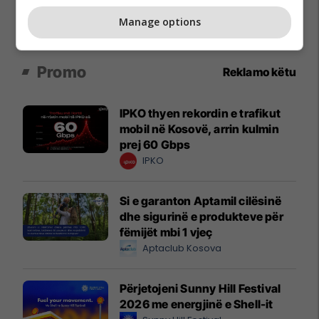
Manage options
Promo
Reklamo këtu
IPKO thyen rekordin e trafikut
mobil në Kosovë, arrin kulmin
prej 60 Gbps
IPKO
Si e garanton Aptamil cilësinë
dhe sigurinë e produkteve për
fëmijët mbi 1 vjeç
Aptaclub Kosova
Përjetojeni Sunny Hill Festival
2026 me energjinë e Shell-it