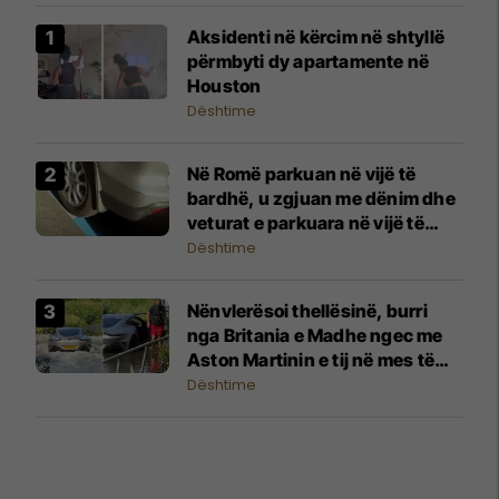
Aksidenti në kërcim në shtyllë
përmbyti dy apartamente në
Houston
Dështime
Në Romë parkuan në vijë të
bardhë, u zgjuan me dënim dhe
veturat e parkuara në vijë të
kaltër
Dështime
Nënvlerësoi thellësinë, burri
nga Britania e Madhe ngec me
Aston Martinin e tij në mes të
rrugës së mbushur me ujë
Dështime