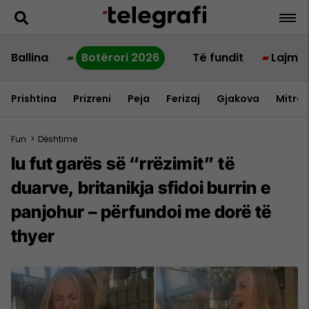
Ballina
Botërori 2026
Të fundit
Lajme
Prishtina
Prizreni
Peja
Ferizaj
Gjakova
Mitrov
Fun
>
Dështime
Iu fut garës së “rrëzimit” të
duarve, britanikja sfidoi burrin e
panjohur – përfundoi me dorë të
thyer