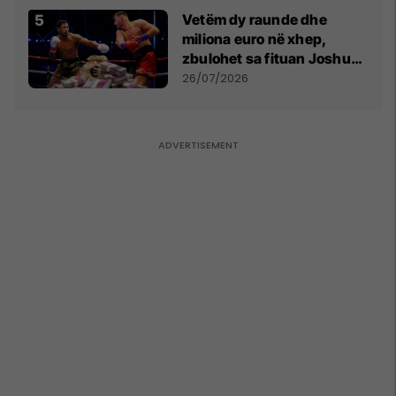
Vetëm dy raunde dhe
miliona euro në xhep,
zbulohet sa fituan Joshua
e Prenga
26/07/2026