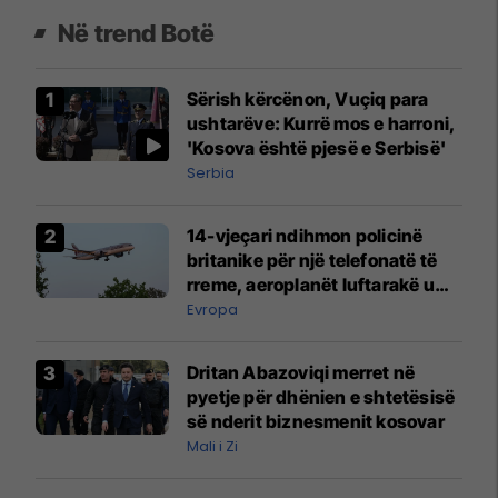
Në trend Botë
Sërish kërcënon, Vuçiq para
ushtarëve: Kurrë mos e harroni,
'Kosova është pjesë e Serbisë'
Serbia
14-vjeçari ndihmon policinë
britanike për një telefonatë të
rreme, aeroplanët luftarakë u
ngritën në ajër për të
Evropa
interceptuar fluturaken e Qatar
Airways që po shkonte drejt
Dritan Abazoviqi merret në
Mançesterit
pyetje për dhënien e shtetësisë
së nderit biznesmenit kosovar
Mali i Zi