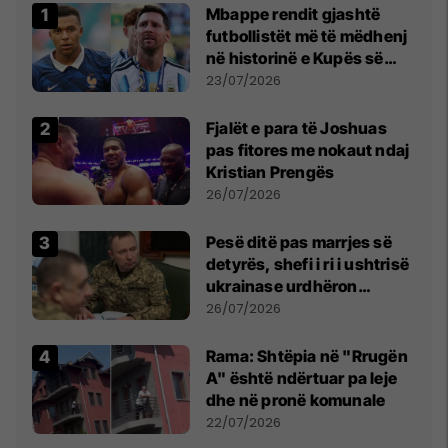
Mbappe rendit gjashtë
futbollistët më të mëdhenj
në historinë e Kupës së
Botës, Messi mbetet i dyti
23/07/2026
Fjalët e para të Joshuas
pas fitores me nokaut ndaj
Kristian Prengës
26/07/2026
Pesë ditë pas marrjes së
detyrës, shefi i ri i ushtrisë
ukrainase urdhëron
kontroll të madh
26/07/2026
Rama: Shtëpia në "Rrugën
A" është ndërtuar pa leje
dhe në pronë komunale
22/07/2026