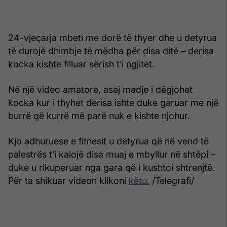
24-vjeçarja mbeti me dorë të thyer dhe u detyrua
të durojë dhimbje të mëdha për disa ditë – derisa
kocka kishte filluar sërish t’i ngjitet.
Në një video amatore, asaj madje i dëgjohet
kocka kur i thyhet derisa ishte duke garuar me një
burrë që kurrë më parë nuk e kishte njohur.
Kjo adhuruese e fitnesit u detyrua që në vend të
palestrës t’i kalojë disa muaj e mbyllur në shtëpi –
duke u rikuperuar nga gara që i kushtoi shtrenjtë.
Për ta shikuar videon klikoni
këtu.
/Telegrafi/