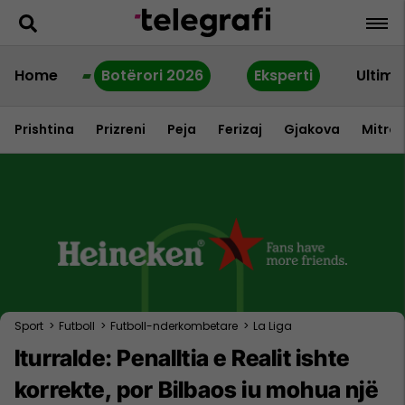
Home
Botërori 2026
Eksperti
Ultime
Prishtina
Prizreni
Peja
Ferizaj
Gjakova
Mitrov
Sport
>
Futboll
>
Futboll-nderkombetare
>
La Liga
Iturralde: Penalltia e Realit ishte
korrekte, por Bilbaos iu mohua një