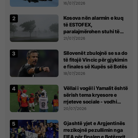
16/07/2026
Kosova nën alarmin e kuq
të ESTOFEX,
paralajmërohen stuhi të
fuqishme me breshër dhe
21/07/2026
erëra të forta
Sllovenët zbulojnë se sa do
të fitojë Vincic për gjykimin
e finales së Kupës së Botës
18/07/2026
Vëllai i vogël i Yamalit është
sërish tema kryesore e
rrjeteve sociale - vodhi
vëmendjen pas finales së
20/07/2026
Kupës së Botës
Gjashtë yjet e Argjentinës
rrezikojnë pezullimin nga
FIFA për finalen e Botërorit