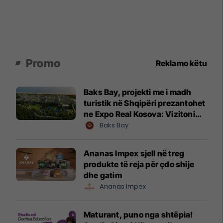
Promo
Reklamo këtu
Baks Bay, projekti me i madh
turistik në Shqipëri prezantohet
ne Expo Real Kosova: Vizitoni
shtandin dhe zbuloni
Baks Bay
mundësitë e investimit
Ananas Impex sjell në treg
produkte të reja për çdo shije
dhe gatim
Ananas Impex
Maturant, puno nga shtëpia!