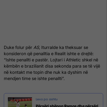
Duke folur për
AS
, Iturralde ka theksuar se
konsideron që penalltia e Realit ishte e drejtë:
“Ishte penallti e pastër. Lojtari i Athletic shkel në
këmbën e brazilianit disa sekonda para se të vijë
në kontakt me topin dhe nuk ka dyshim në
mendjen time se ishte penallti”.
Përsëri shënon Ramos dhe përsëri