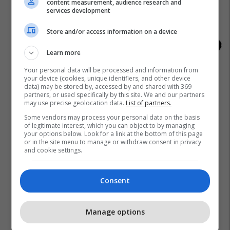
lavdisë, legjendave dhe
me tri maskota zyrtar
content measurement, audience research and
kampionëve
services development
Store and/or access information on a device
Learn more
Your personal data will be processed and information from
your device (cookies, unique identifiers, and other device
data) may be stored by, accessed by and shared with 369
partners, or used specifically by this site. We and our partners
may use precise geolocation data.
List of partners.
Some vendors may process your personal data on the basis
of legitimate interest, which you can object to by managing
your options below. Look for a link at the bottom of this page
or in the site menu to manage or withdraw consent in privacy
and cookie settings.
Consent
Manage options