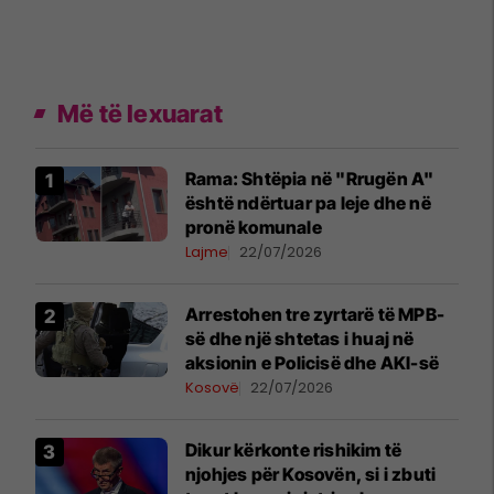
Më të lexuarat
Rama: Shtëpia në "Rrugën A"
është ndërtuar pa leje dhe në
pronë komunale
Lajme
22/07/2026
Arrestohen tre zyrtarë të MPB-
së dhe një shtetas i huaj në
aksionin e Policisë dhe AKI-së
Kosovë
22/07/2026
Dikur kërkonte rishikim të
njohjes për Kosovën, si i zbuti