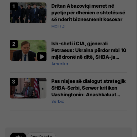
Dritan Abazoviqi merret në
pyetje për dhënien e shtetësisë
së nderit biznesmenit kosovar
Mali i Zi
Ish-shefi i CIA, gjenerali
Petraeus: Ukraina përdor mbi 10
mijë dronë në ditë, SHBA-ja
mbetet shumë prapa në
Amerika
prodhim
Pas nisjes së dialogut strategjik
SHBA-Serbi, Serwer kritikon
Uashingtonin: Anashkaluat
Banjskën, sulmin ndaj KFOR-it
Serbia
dhe rrëmbimin e Policëve të
Kosovës
Jobs
Real Estate