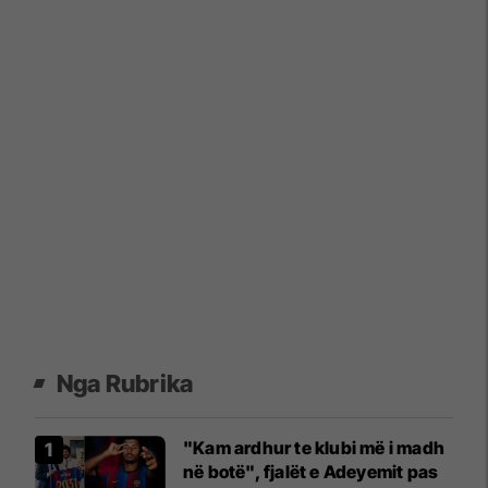
Nga Rubrika
"Kam ardhur te klubi më i madh
në botë", fjalët e Adeyemit pas