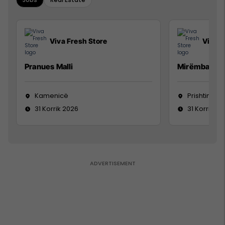
Viva Fresh Store
Viva F
Pranues Malli
Mirëmbajtës
Kamenicë
Prishtinë
31 Korrik 2026
31 Korrik 20