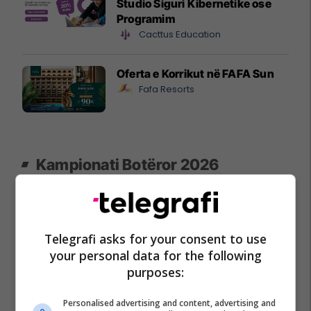
Studio Siguri Kibernetike ose
Programim
Cacttus Education
Oferta e Korrikut në FAFA Sun
Fafa Resorts
Kampionati Botëror 2026
Telegrafi asks for your consent to use
your personal data for the following
purposes:
Kampionatet Botërore: Një histori e
Kupa e Botës 2026 për
Personalised advertising and content, advertising and