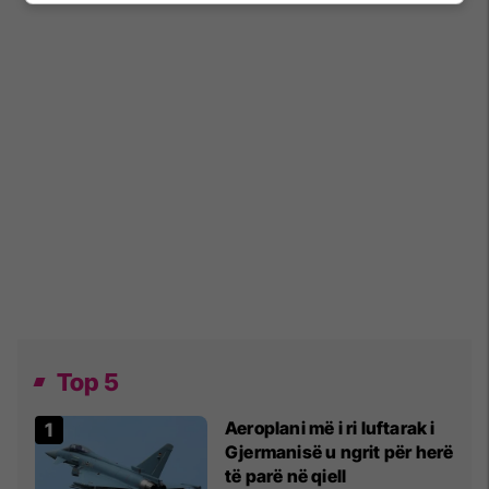
Top 5
Aeroplani më i ri luftarak i
Gjermanisë u ngrit për herë
të parë në qiell