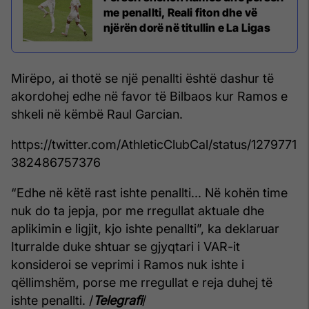
me penallti, Reali fiton dhe vë
njërën dorë në titullin e La Ligas
Mirëpo, ai thotë se një penallti është dashur të
akordohej edhe në favor të Bilbaos kur Ramos e
shkeli në këmbë Raul Garcian.
https://twitter.com/AthleticClubCal/status/1279771
382486757376
“Edhe në këtë rast ishte penallti... Në kohën time
nuk do ta jepja, por me rregullat aktuale dhe
aplikimin e ligjit, kjo ishte penallti”, ka deklaruar
Iturralde duke shtuar se gjyqtari i VAR-it
konsideroi se veprimi i Ramos nuk ishte i
qëllimshëm, porse me rregullat e reja duhej të
ishte penallti. /
Telegrafi
/