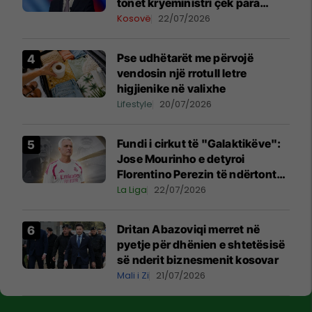
tonet kryeministri çek para
vizitës në Beograd
Kosovë
22/07/2026
Pse udhëtarët me përvojë
vendosin një rrotull letre
higjienike në valixhe
Lifestyle
20/07/2026
Fundi i cirkut të "Galaktikëve":
Jose Mourinho e detyroi
Florentino Perezin të ndërtonte
një ekip, jo të blinte vetëm yje
La Liga
22/07/2026
individualë
Dritan Abazoviqi merret në
pyetje për dhënien e shtetësisë
së nderit biznesmenit kosovar
Mali i Zi
21/07/2026