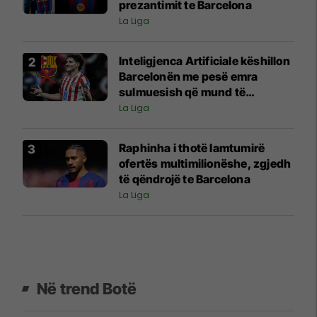
prezantimit te Barcelona
La Liga
Inteligjenca Artificiale këshillon
Barcelonën me pesë emra
sulmuesish që mund të
nënshkruajnë nëse dështon
La Liga
Alvarez
Raphinha i thotë lamtumirë
ofertës multimilionëshe, zgjedh
të qëndrojë te Barcelona
La Liga
Në trend Botë