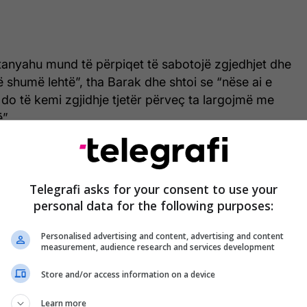
tanyahu mund të përpiqet të sabotojë zgjedhjet dhe
 shumë lehtë”, tha Barak dhe shtoi se “nëse ai e
do të kemi zgjidhje tjetër përveç ta largojmë me
”.
Trump telefonon urgjentisht Netanyahun:
Telegrafi asks for your consent to use your
Çfarë dreqin po bën, ndaloji sulmet në
personal data for the following purposes:
Liban
Personalised advertising and content, advertising and content
measurement, audience research and services development
 se Netanyahu mund të shkaktojë sabotim duke
Store and/or access information on a device
ushtarake në Liban, gjë që do të sillte
ga Hezbollahu dhe Irani.
Learn more