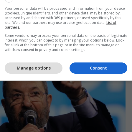
Your personal data will be processed and information from your device
ron një luftë të pafund sepse e kupton se
(cookies, unique identifiers, and other device data) may be stored by,
accessed by and shared with 369 partners, or used specifically by this
s do ta përshpejtonte gjyqin e tij”, deklaroi Barak,
site. We and our partners may use precise geolocation data.
List of
partners.
ryeministri ka penguar tashmë marrëveshjet për
sh me Hamasin dhe ka bllokuar përparimin në
Some vendors may process your personal data on the basis of legitimate
interest, which you can object to by managing your options below. Look
hen me Libanin.
for a link at the bottom of this page or in the site menu to manage or
withdraw consent in privacy and cookie settings.
Manage options
Consent