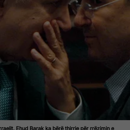
zraelit, Ehud Barak ka bërë thirrje për rrëzimin e