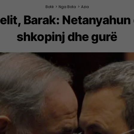
Botë
>
Nga Bota
>
Azia
aelit, Barak: Netanyahun
shkopinj dhe gurë