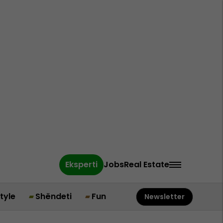
Eksperti
Jobs
Real Estate
style
Shëndeti
Fun
Newsletter