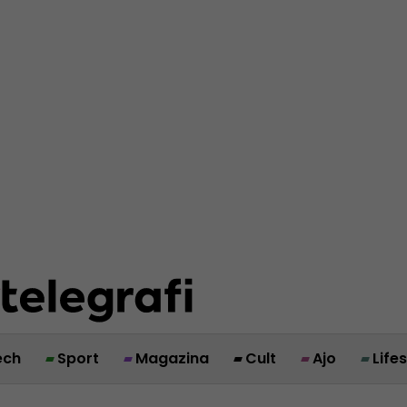
ech
Sport
Magazina
Cult
Ajo
Life