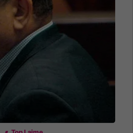
Top Lajme