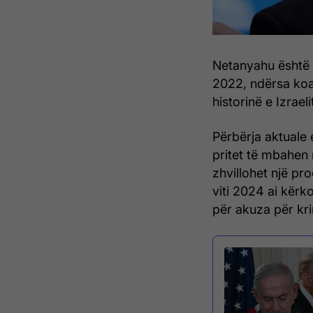
Netanyahu është n
2022, ndërsa koali
historinë e Izraeli
Përbërja aktuale 
pritet të mbahen 
zhvillohet një pr
viti 2024 ai kër
për akuza për kri