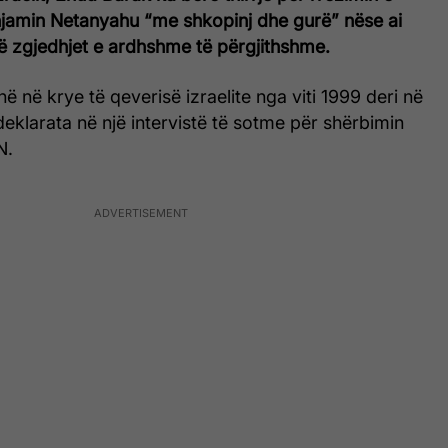
enjamin Netanyahu “me shkopinj dhe gurë” nëse ai
ë zgjedhjet e ardhshme të përgjithshme.
enë në krye të qeverisë izraelite nga viti 1999 deri në
 deklarata në një intervistë të sotme për shërbimin
N.