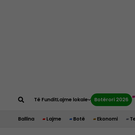
Të Fundit
Lajme lokale
Botërori 2026
Ballina
Lajme
Botë
Ekonomi
T