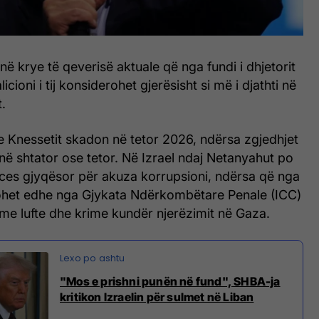
ë krye të qeverisë aktuale që nga fundi i dhjetorit
cioni i tij konsiderohet gjerësisht si më i djathti në
t.
e Knessetit skadon në tetor 2026, ndërsa zgjedhjet
në shtator ose tetor. Në Izrael ndaj Netanyahut po
oces gjyqësor për akuza korrupsioni, ndërsa që nga
kohet edhe nga Gjykata Ndërkombëtare Penale (ICC)
me lufte dhe krime kundër njerëzimit në Gaza.
"Mos e prishni punën në fund", SHBA-ja
kritikon Izraelin për sulmet në Liban