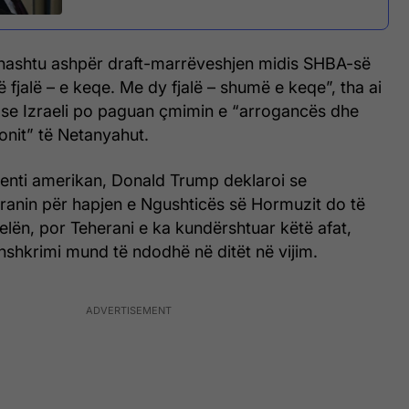
ithashtu ashpër draft-marrëveshjen midis SHBA-së
ë fjalë – e keqe. Me dy fjalë – shumë e keqe”, tha ai
 se Izraeli po paguan çmimin e “arrogancës dhe
onit” të Netanyahut.
enti amerikan, Donald Trump deklaroi se
ranin për hapjen e Ngushticës së Hormuzit do të
elën, por Teherani e ka kundërshtuar këtë afat,
nshkrimi mund të ndodhë në ditët në vijim.