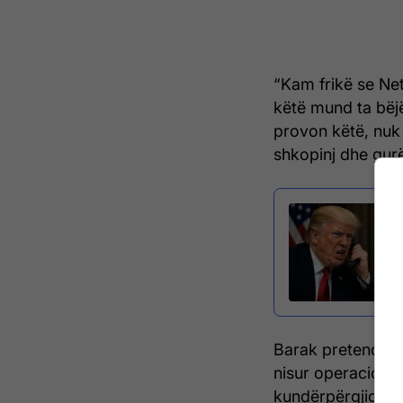
“Kam frikë se Ne
këtë mund ta bëjë
provon këtë, nuk 
shkopinj dhe gurë
Barak pretendon
nisur operacione 
kundërpërgjigje n