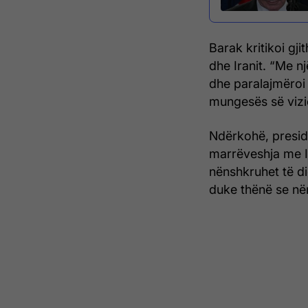
Barak kritikoi gj
dhe Iranit. “Me nj
dhe paralajmëroi
mungesës së vizi
Ndërkohë, presid
marrëveshja me I
nënshkruhet të di
duke thënë se në