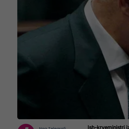
Ish-kryeministri i
Nga
Telegrafi