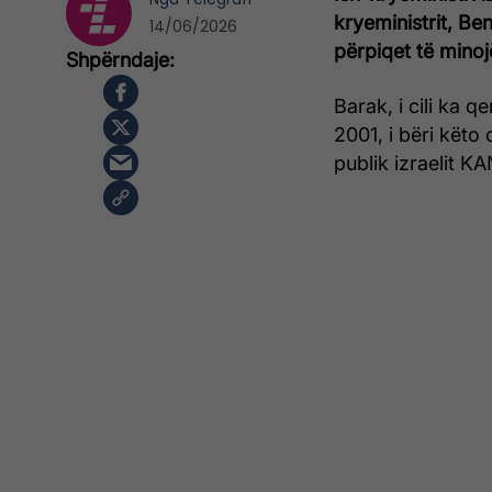
kryeministrit, B
14/06/2026
përpiqet të minoj
Barak, i cili ka q
2001, i bëri këto
publik izraelit KA