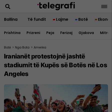
Ballina
Të fundit
Lajme
Botë
Ekono
Prishtina
Prizreni
Peja
Ferizaj
Gjakova
Mitrov
Botë
>
Nga Bota
>
Amerika
Iranianët protestojnë jashtë
stadiumit të Kupës së Botës në Los
Angeles