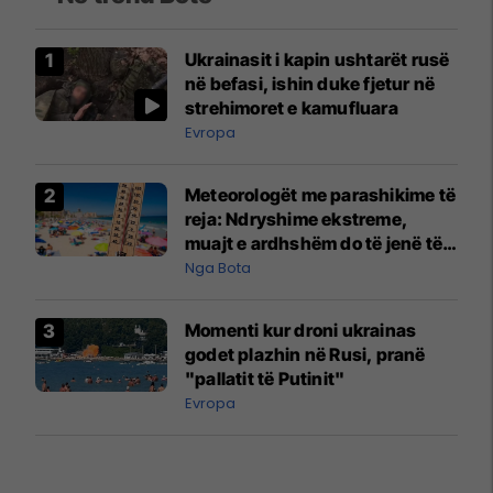
Ukrainasit i kapin ushtarët rusë
në befasi, ishin duke fjetur në
strehimoret e kamufluara
Evropa
Meteorologët me parashikime të
reja: Ndryshime ekstreme,
muajt e ardhshëm do të jenë të
pazakontë
Nga Bota
Momenti kur droni ukrainas
godet plazhin në Rusi, pranë
"pallatit të Putinit"
Evropa