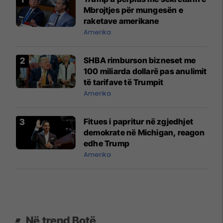
Mbrojtjes për mungesën e
raketave amerikane
Amerika
SHBA rimburson bizneset me
100 miliarda dollarë pas anulimit
të tarifave të Trumpit
Amerika
Fitues i papritur në zgjedhjet
demokrate në Michigan, reagon
edhe Trump
Amerika
Në trend Botë