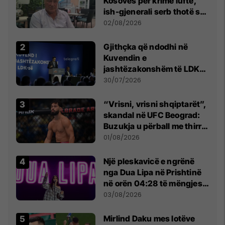
Kosovës për krime lufte,
ish-gjenerali serb thotë se
dikush e tradhtoi në
02/08/2026
Beograd
Gjithçka që ndodhi në
Kuvendin e
jashtëzakonshëm të LDK-
së
30/07/2026
“Vrisni, vrisni shqiptarët”,
skandal në UFC Beograd:
Buzukja u përball me thirrje
anti-shqiptare nga
01/08/2026
tribunat
Një pleskavicë e ngrënë
nga Dua Lipa në Prishtinë
në orën 04:28 të mëngjesit
- dhe bota digjitale serbe
03/08/2026
shpall gjendjen e luftës
Mirlind Daku mes lotëve