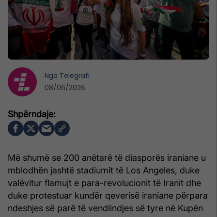
Nga
Telegrafi
08/06/2026
Më shumë se 200 anëtarë të diasporës iraniane u
mblodhën jashtë stadiumit të Los Angeles, duke
valëvitur flamujt e para-revolucionit të Iranit dhe
duke protestuar kundër qeverisë iraniane përpara
ndeshjes së parë të vendlindjes së tyre në Kupën