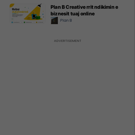
Plan B Creative rrit ndikimin e
biznesit tuaj online
Plan B