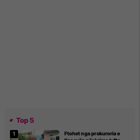
Top 5
Ftohet nga prokuroria e