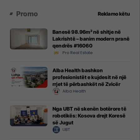
Promo
Reklamo këtu
Banesë 98.96m² në shitje në
Lakrishtë – banim modern pranë
qendrës #16060
Pro Real Estate
Alba Health bashkon
profesionistët e kujdesit në një
rrjet të përbashkët në Zvicër
Alba Health
Nga UBT në skenën botërore të
robotikës: Kosova drejt Koresë
së Jugut
UBT