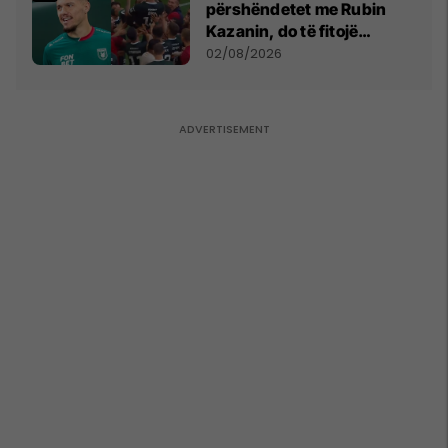
përshëndetet me Rubin
Kazanin, do të fitojë
miliona te Spartak Moska
02/08/2026