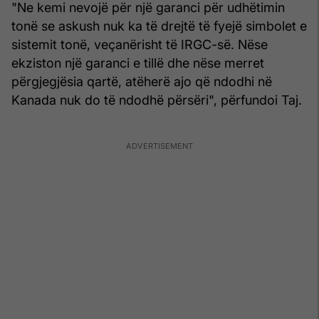
"Ne kemi nevojë për një garanci për udhëtimin
tonë se askush nuk ka të drejtë të fyejë simbolet e
sistemit tonë, veçanërisht të IRGC-së. Nëse
ekziston një garanci e tillë dhe nëse merret
përgjegjësia qartë, atëherë ajo që ndodhi në
Kanada nuk do të ndodhë përsëri", përfundoi Taj.