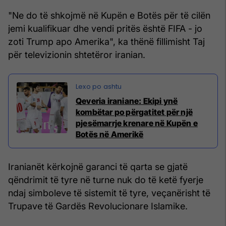
"Ne do të shkojmë në Kupën e Botës për të cilën
jemi kualifikuar dhe vendi pritës është FIFA - jo
zoti Trump apo Amerika", ka thënë fillimisht Taj
për televizionin shtetëror iranian.
Qeveria iraniane: Ekipi ynë
kombëtar po përgatitet për një
pjesëmarrje krenare në Kupën e
Botës në Amerikë
Iranianët kërkojnë garanci të qarta se gjatë
qëndrimit të tyre në turne nuk do të ketë fyerje
ndaj simboleve të sistemit të tyre, veçanërisht të
Trupave të Gardës Revolucionare Islamike.