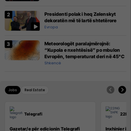
Presidenti polak i heq Zelenskyt
dekoratën më të lartë shtetërore
Evropa
Meteorologët paralajmërojnë:
“Kupola e nxehtësisë” po mbulon
Evropën, temperaturat deri në 45°C
Shkencë
Jobs
Real Estate
Telegrafi
22IN
Gazetar/e për edicionin Telegrafi
Inxhinier i 