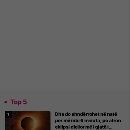
Top 5
Dita do shndërrohet në natë
për më mbi 6 minuta, po afron
eklipsi diellor më i gjatë i