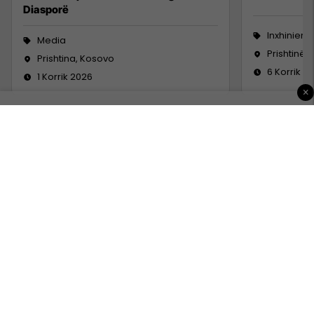
Diasporë
Inxhinieri
Media
Prishtinë
Prishtina, Kosovo
6 Korrik 2
1 Korrik 2026
×