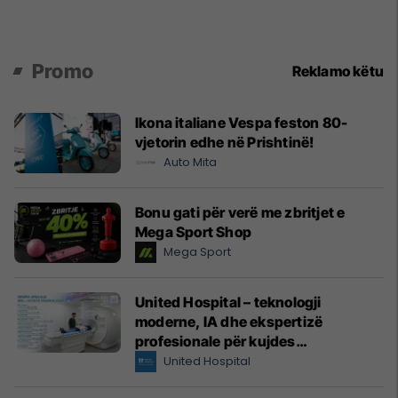
Promo
Reklamo këtu
Ikona italiane Vespa feston 80-
vjetorin edhe në Prishtinë!
Auto Mita
Bonu gati për verë me zbritjet e
Mega Sport Shop
Mega Sport
United Hospital – teknologji
moderne, IA dhe ekspertizë
profesionale për kujdes
shëndetësor me standarde
United Hospital
ndërkombëtare