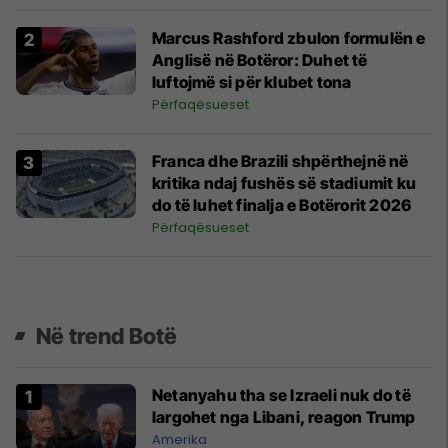
Marcus Rashford zbulon formulën e
Anglisë në Botëror: Duhet të
luftojmë si për klubet tona
Përfaqësueset
Franca dhe Brazili shpërthejnë në
kritika ndaj fushës së stadiumit ku
do të luhet finalja e Botërorit 2026
Përfaqësueset
Në trend Botë
Netanyahu tha se Izraeli nuk do të
largohet nga Libani, reagon Trump
Amerika