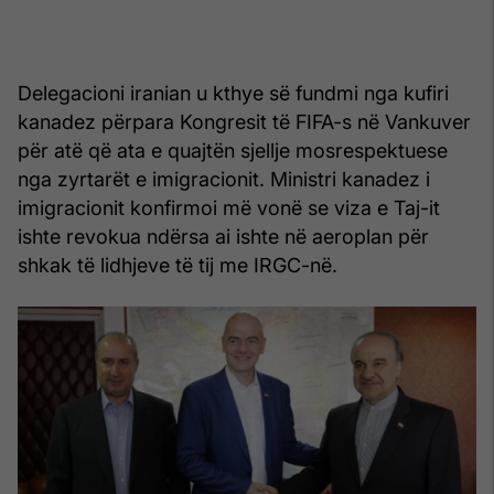
Delegacioni iranian u kthye së fundmi nga kufiri
kanadez përpara Kongresit të FIFA-s në Vankuver
për atë që ata e quajtën sjellje mosrespektuese
nga zyrtarët e imigracionit. Ministri kanadez i
imigracionit konfirmoi më vonë se viza e Taj-it
ishte revokua ndërsa ai ishte në aeroplan për
shkak të lidhjeve të tij me IRGC-në.