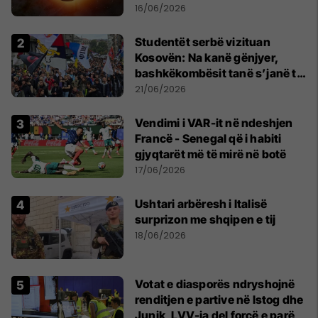
shekullit të 21-të
16/06/2026
Studentët serbë vizituan
Kosovën: Na kanë gënjyer,
bashkëkombësit tanë s’janë të
shtypur
21/06/2026
Vendimi i VAR-it në ndeshjen
Francë - Senegal që i habiti
gjyqtarët më të mirë në botë
17/06/2026
Ushtari arbëresh i Italisë
surprizon me shqipen e tij
18/06/2026
Votat e diasporës ndryshojnë
renditjen e partive në Istog dhe
Junik, LVV-ja del forcë e parë