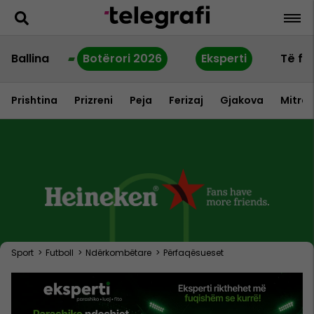
Ballina
Botërori 2026
Eksperti
Të fu
Prishtina
Prizreni
Peja
Ferizaj
Gjakova
Mitrov
Sport
>
Futboll
>
Ndërkombëtare
>
Përfaqësueset