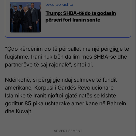
Trump: SHBA-të do ta godasin
përsëri fort Iranin sonte
“Çdo kërcënim do të përballet me një përgjigje të
fuqishme. Irani nuk bën dallim mes SHBA-së dhe
partnerëve të saj rajonalë”, shtoi ai.
Ndërkohë, si përgjigje ndaj sulmeve të fundit
amerikane, Korpusi i Gardës Revolucionare
Islamike të Iranit njoftoi gjatë natës se kishte
goditur 85 pika ushtarake amerikane në Bahrein
dhe Kuvajt.