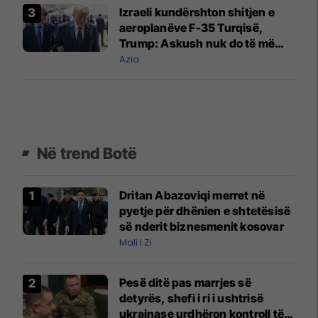
Izraeli kundërshton shitjen e
aeroplanëve F-35 Turqisë,
Trump: Askush nuk do të më
tregojë se çfarë do të shesim
Azia
Në trend Botë
Dritan Abazoviqi merret në
pyetje për dhënien e shtetësisë
së nderit biznesmenit kosovar
Mali i Zi
Pesë ditë pas marrjes së
detyrës, shefi i ri i ushtrisë
ukrainase urdhëron kontroll të