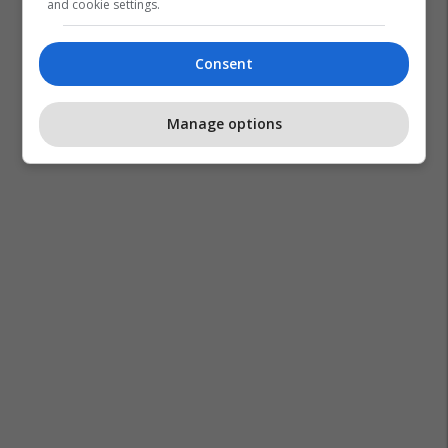
and cookie settings.
Irani
Shba
Lufta Në Iran
Consent
Manage options