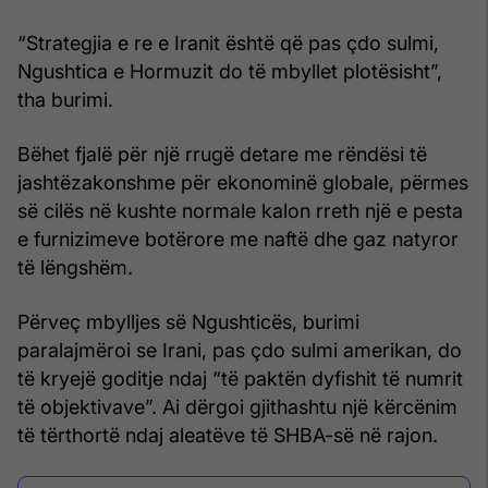
“Strategjia e re e Iranit është që pas çdo sulmi,
Ngushtica e Hormuzit do të mbyllet plotësisht”,
tha burimi.
Bëhet fjalë për një rrugë detare me rëndësi të
jashtëzakonshme për ekonominë globale, përmes
së cilës në kushte normale kalon rreth një e pesta
e furnizimeve botërore me naftë dhe gaz natyror
të lëngshëm.
Përveç mbylljes së Ngushticës, burimi
paralajmëroi se Irani, pas çdo sulmi amerikan, do
të kryejë goditje ndaj “të paktën dyfishit të numrit
të objektivave”. Ai dërgoi gjithashtu një kërcënim
të tërthortë ndaj aleatëve të SHBA-së në rajon.