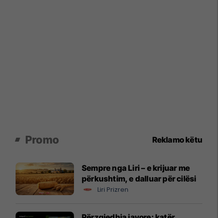
Promo
Reklamo këtu
Sempre nga Liri – e krijuar me
përkushtim, e dalluar për cilësi
Liri Prizren
Përzgjedhja javore: katër