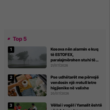
Top 5
Kosova nën alarmin e kuq
të ESTOFEX,
paralajmërohen stuhi të
fuqishme me breshër dhe
21/07/2026
erëra të forta
Pse udhëtarët me përvojë
vendosin një rrotull letre
higjienike në valixhe
20/07/2026
Vëllai i vogël i Yamalit është