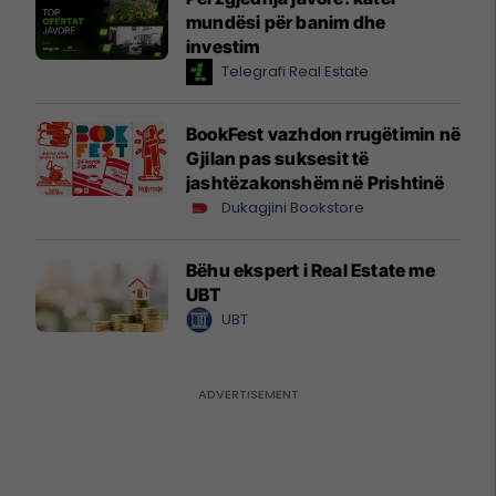
mundësi për banim dhe
investim
Telegrafi Real Estate
BookFest vazhdon rrugëtimin në
Gjilan pas suksesit të
jashtëzakonshëm në Prishtinë
Dukagjini Bookstore
Bëhu ekspert i Real Estate me
UBT
UBT