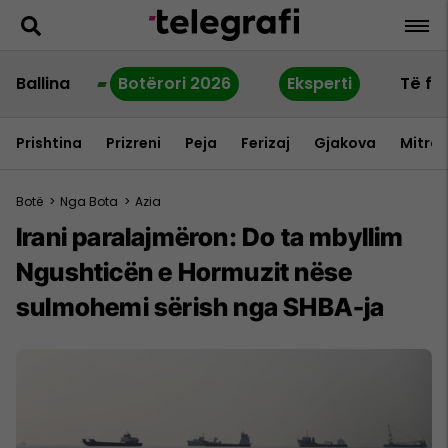
Ballina
Botërori 2026
Eksperti
Të fu
Prishtina
Prizreni
Peja
Ferizaj
Gjakova
Mitrov
Botë
>
Nga Bota
>
Azia
Irani paralajmëron: Do ta mbyllim
Ngushticën e Hormuzit nëse
sulmohemi sërish nga SHBA-ja