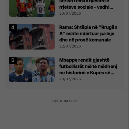
sërish tema kryesore e
rrjeteve sociale - vodhi
vëmendjen pas finales së
20/07/2026
Kupës së Botës
Rama: Shtëpia në "Rrugën
A" është ndërtuar pa leje
dhe në pronë komunale
22/07/2026
Mbappe rendit gjashtë
futbollistët më të mëdhenj
në historinë e Kupës së
Botës, Messi mbetet i dyti
23/07/2026