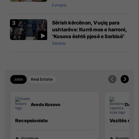
madh
Evropa
Sërish kërcënon, Vuçiq para
ushtarëve: Kurrë mos e harroni,
'Kosova është pjesë e Serbisë'
Serbia
Jobs
Real Estate
Avedo Kosovo
Dardan
Recepsioniste
Vozitës me K
Prishtinë
Prishtinë