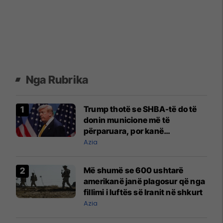
Nga Rubrika
Trump thotë se SHBA-të do të
donin municione më të
përparuara, por kanë
mjaftueshëm për luftën me
Azia
Iranin
Më shumë se 600 ushtarë
amerikanë janë plagosur që nga
fillimi i luftës së Iranit në shkurt
Azia