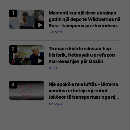
Momenti kur një dron ukrainas
goditi një depo të Wildberries në
Rusi - kompania po zhvendoset
në Kazakistan
Evropa
Trumpi e kishte cilësuar hap
historik, Netanyahu e refuzon
marrëveshjen për Gazën
Azia
Një epokë e re e luftës - Ukraina
vendos në betejë një robot
tokësor të transportuar nga një
dron
Evropa