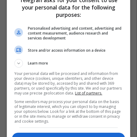
your personal data for the following
purposes:
Personalised advertising and content, advertising and
content measurement, audience research and
services development
Store and/or access information on a device
Learn more
Your personal data will be processed and information from
your device (cookies, unique identifiers, and other device
data) may be stored by, accessed by and shared with 369
Samiti I Nato
Donald Trump
Shba
Nato
partners, or used specifically by this site. We and our partners
may use precise geolocation data.
List of partners.
Mark Rutte
Irani
Ngushtica E Hormuzit
Some vendors may process your personal data on the basis
of legitimate interest, which you can object to by managing
your options below. Look for a link at the bottom of this page
or in the site menu to manage or withdraw consent in privacy
and cookie settings.