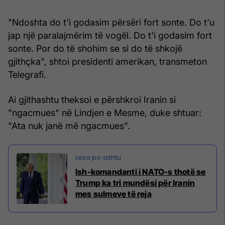
"Ndoshta do t'i godasim përsëri fort sonte. Do t'u
jap një paralajmërim të vogël. Do t'i godasim fort
sonte. Por do të shohim se si do të shkojë
gjithçka", shtoi presidenti amerikan, transmeton
Telegrafi.
Ai gjithashtu theksoi e përshkroi Iranin si
"ngacmues" në Lindjen e Mesme, duke shtuar:
"Ata nuk janë më ngacmues".
Ish-komandanti i NATO-s thotë se
Trump ka tri mundësi për Iranin
mes sulmeve të reja