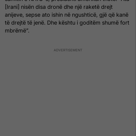
[Irani] nisën disa dronë dhe një raketë drejt
anijeve, sepse ato ishin në ngushticë, gjë që kanë
të drejtë të jenë. Dhe kështu i goditëm shumë fort
mbrëmë”.