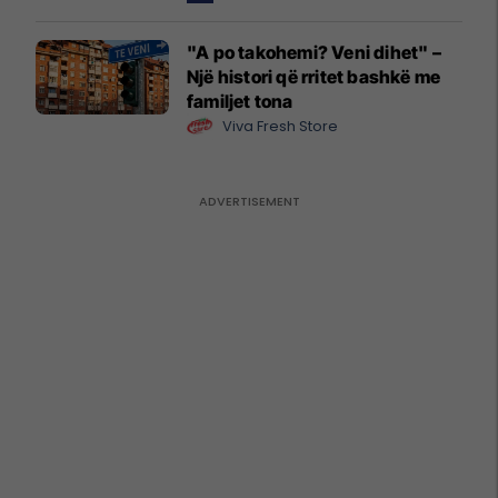
"A po takohemi? Veni dihet" –
Një histori që rritet bashkë me
familjet tona
Viva Fresh Store