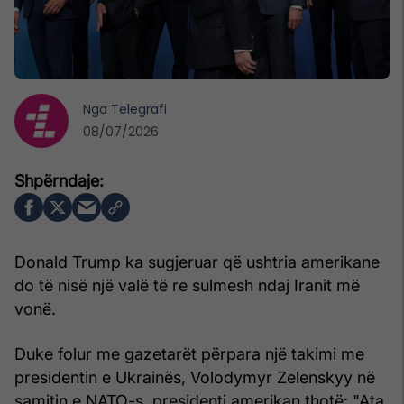
Nga
Telegrafi
08/07/2026
Donald Trump ka sugjeruar që ushtria amerikane
do të nisë një valë të re sulmesh ndaj Iranit më
vonë.
Duke folur me gazetarët përpara një takimi me
presidentin e Ukrainës, Volodymyr Zelenskyy në
samitin e NATO-s, presidenti amerikan thotë: "Ata