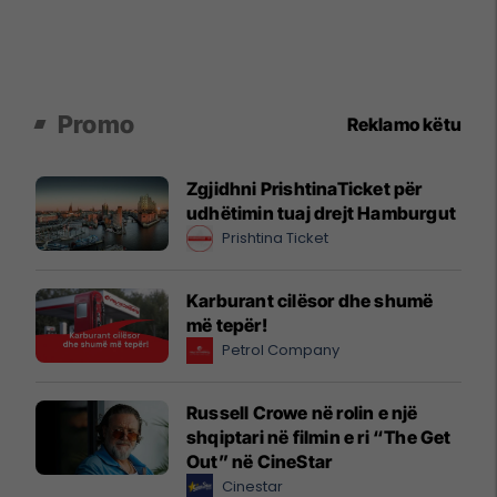
Promo
Reklamo këtu
Zgjidhni PrishtinaTicket për
udhëtimin tuaj drejt Hamburgut
Prishtina Ticket
Karburant cilësor dhe shumë
më tepër!
Petrol Company
Russell Crowe në rolin e një
shqiptari në filmin e ri “The Get
Out” në CineStar
Cinestar