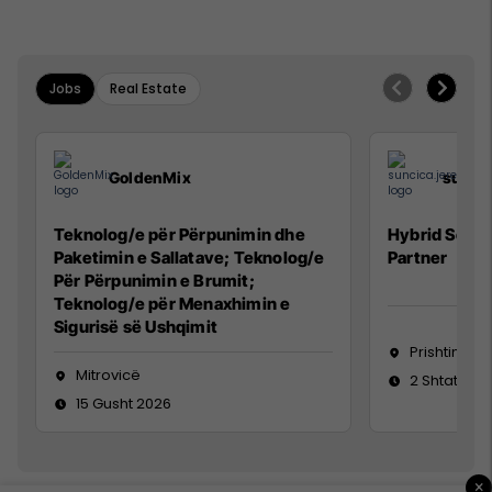
Jobs
Real Estate
GoldenMix
sunci
Teknolog/e për Përpunimin dhe
Hybrid Senio
Paketimin e Sallatave; Teknolog/e
Partner
Për Përpunimin e Brumit;
Teknolog/e për Menaxhimin e
Sigurisë së Ushqimit
Prishtinë
Mitrovicë
2 Shtator 2
15 Gusht 2026
×