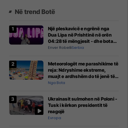
Në trend Botë
Një pleskavicë e ngrënë nga
Dua Lipa në Prishtinë në orën
04:28 të mëngjesit - dhe bota
digjitale serbe shpall gjendjen e
Enver Robelli
Serbia
luftës
Meteorologët me parashikime të
reja: Ndryshime ekstreme,
muajt e ardhshëm do të jenë të
pazakontë
Nga Bota
Ukrainasit sulmohen në Poloni -
Tusk i kërkon presidentit të
reagojë
Evropa