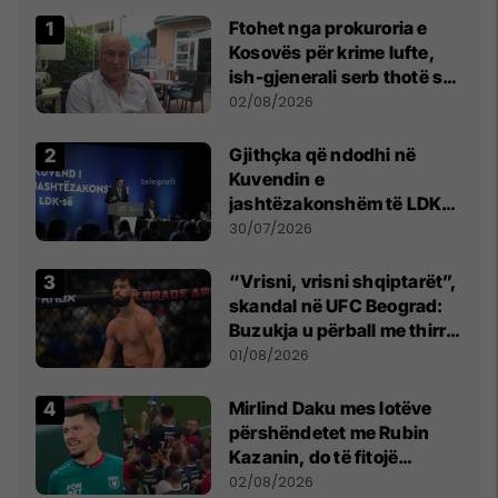
Ftohet nga prokuroria e
Kosovës për krime lufte,
ish-gjenerali serb thotë se
dikush e tradhtoi në
02/08/2026
Beograd
Gjithçka që ndodhi në
Kuvendin e
jashtëzakonshëm të LDK-
së
30/07/2026
“Vrisni, vrisni shqiptarët”,
skandal në UFC Beograd:
Buzukja u përball me thirrje
anti-shqiptare nga
01/08/2026
tribunat
Mirlind Daku mes lotëve
përshëndetet me Rubin
Kazanin, do të fitojë
miliona te Spartak Moska
02/08/2026