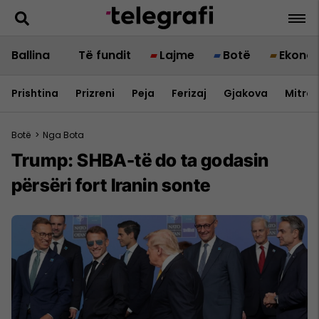
Ballina
Të fundit
Lajme
Botë
Ekono
Prishtina
Prizreni
Peja
Ferizaj
Gjakova
Mitrov
Botë
>
Nga Bota
Trump: SHBA-të do ta godasin
përsëri fort Iranin sonte