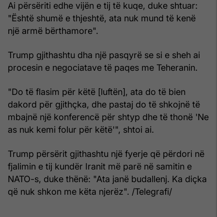
Ai përsëriti edhe vijën e tij të kuqe, duke shtuar:
"Është shumë e thjeshtë, ata nuk mund të kenë
një armë bërthamore".
Trump gjithashtu dha një pasqyrë se si e sheh ai
procesin e negociatave të paqes me Teheranin.
"Do të flasim për këtë [luftën], ata do të bien
dakord për gjithçka, dhe pastaj do të shkojnë të
mbajnë një konferencë për shtyp dhe të thonë 'Ne
as nuk kemi folur për këtë'", shtoi ai.
Trump përsërit gjithashtu një fyerje që përdori në
fjalimin e tij kundër Iranit më parë në samitin e
NATO-s, duke thënë: "Ata janë budallenj. Ka diçka
që nuk shkon me këta njerëz". /Telegrafi/