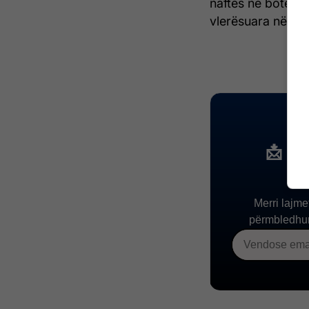
naftës në botë, s
vlerësuara në rret