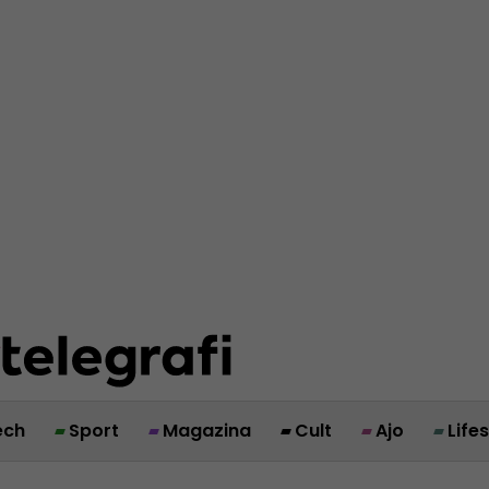
ech
Sport
Magazina
Cult
Ajo
Life