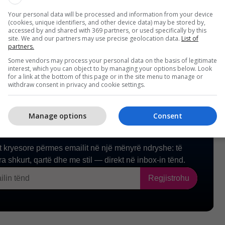
ipas shifrave zyrtare, me rezerva të provuara të
Your personal data will be processed and information from your device
h 145 miliardë fuçi. /AA/
(cookies, unique identifiers, and other device data) may be stored by,
accessed by and shared with 369 partners, or used specifically by this
site. We and our partners may use precise geolocation data.
List of
partners.
Some vendors may process your personal data on the basis of legitimate
interest, which you can object to by managing your options below. Look
for a link at the bottom of this page or in the site menu to manage or
withdraw consent in privacy and cookie settings.
Manage options
Consent