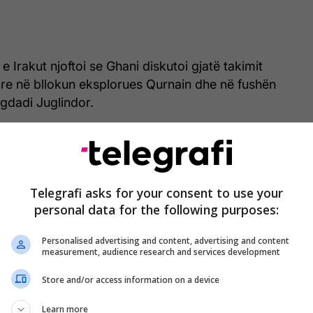
 e Irakut njoftoi se Ghani diskutoi gjatë takimit
ore në bllokun eksplorues Qurnain dhe në fushën
gdadi Juglindor.
ëndësinë e përshpejtimit të zbatimit të projektit për
min e naftës bruto dhe për të investuar në burimet e
Telegrafi asks for your consent to use your
personal data for the following purposes:
 vendosur në provincën Najaf përgjatë kufirit Irak-
nsiderohet një nga zonat premtuese të eksplorimit
Personalised advertising and content, advertising and content
het në një sipërfaqe prej rreth 8.773 kilometrash
measurement, audience research and services development
Store and/or access information on a device
 prodhuesit dhe eksportuesit më të mëdhenj të
Learn more