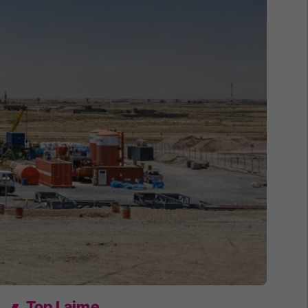
Top Lajme