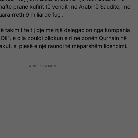
 nafte pranë kufirit të vendit me Arabinë Saudite, me
ara rreth 9 miliardë fuçi.
atë takimit të tij dje me një delegacion nga kompania
il", e cila zbuloi bllokun e ri në zonën Qurnain në
akut, si pjesë e një raundi të mëparshëm licencimi.