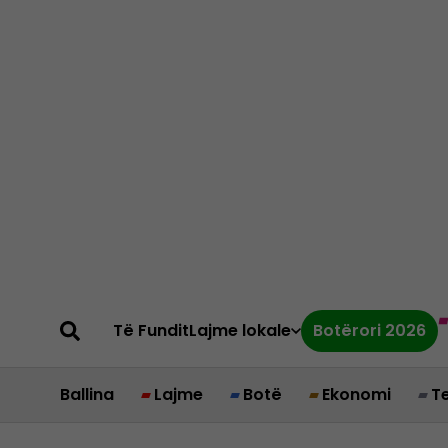
Të Fundit
Lajme lokale
Botërori 2026
Ballina
Lajme
Botë
Ekonomi
T