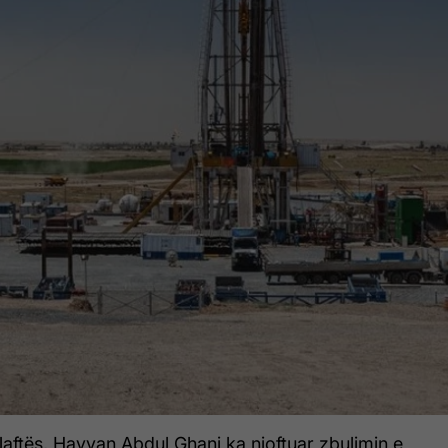
i Naftës, Hayyan Abdul Ghani ka njoftuar zbulimin e