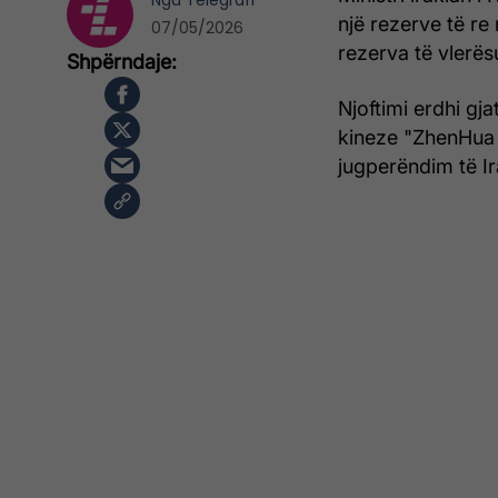
Nga
Telegrafi
një rezerve të re
07/05/2026
rezerva të vlerësu
Njoftimi erdhi gj
kineze "ZhenHua O
jugperëndim të Ir