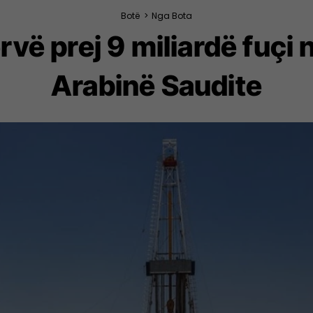
Botë
>
Nga Bota
rvë prej 9 miliardë fuçi 
Arabinë Saudite