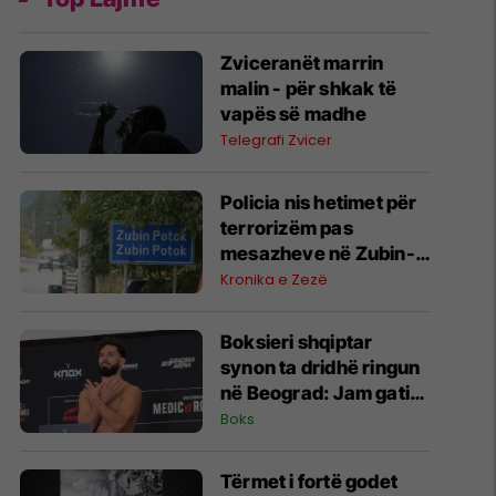
Zviceranët marrin
malin - për shkak të
vapës së madhe
Telegrafi Zvicer
Policia nis hetimet për
terrorizëm pas
mesazheve në Zubin-
Potok
Kronika e Zezë
Boksieri shqiptar
synon ta dridhë ringun
në Beograd: Jam gati,
Zoti e bekoftë
Boks
Shqipërinë
Tërmet i fortë godet