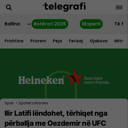
Ballina
Botërori 2026
Eksperti
Të fu
Prishtina
Prizreni
Peja
Ferizaj
Gjakova
Mitrov
Sport
>
Sportet Luftarake
Ilir Latifi lëndohet, tërhiqet nga
përballja me Oezdemir në UFC