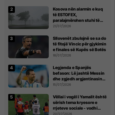
Kosova nën alarmin e kuq
të ESTOFEX,
paralajmërohen stuhi të
fuqishme me breshër dhe
21/07/2026
erëra të forta
Sllovenët zbulojnë se sa do
të fitojë Vincic për gjykimin
e finales së Kupës së Botës
18/07/2026
Legjenda e Spanjës
befason: Lë jashtë Messin
dhe zgjedh argjentinasin
më të mirë në botë
15/07/2026
Vëllai i vogël i Yamalit është
sërish tema kryesore e
rrjeteve sociale - vodhi
vëmendjen pas finales së
20/07/2026