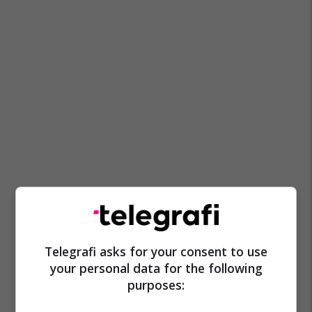
Telegrafi asks for your consent to use
Ilir Latifi
Ufc
Volkan Oezdemir
your personal data for the following
purposes: