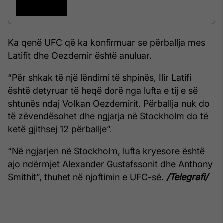
Ka qenë UFC që ka konfirmuar se përballja mes
Latifit dhe Oezdemir është anuluar.
“Për shkak të një lëndimi të shpinës, Ilir Latifi
është detyruar të heqë dorë nga lufta e tij e së
shtunës ndaj Volkan Oezdemirit. Përballja nuk do
të zëvendësohet dhe ngjarja në Stockholm do të
ketë gjithsej 12 përballje”.
“Në ngjarjen në Stockholm, lufta kryesore është
ajo ndërmjet Alexander Gustafssonit dhe Anthony
Smithit”, thuhet në njoftimin e UFC-së.
/Telegrafi/