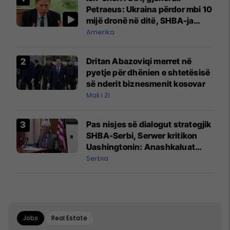
Petraeus: Ukraina përdor mbi 10
mijë dronë në ditë, SHBA-ja
mbetet shumë prapa në
Amerika
prodhim
Dritan Abazoviqi merret në
pyetje për dhënien e shtetësisë
së nderit biznesmenit kosovar
Mali i Zi
Pas nisjes së dialogut strategjik
SHBA-Serbi, Serwer kritikon
Uashingtonin: Anashkaluat
Banjskën, sulmin ndaj KFOR-it
Serbia
dhe rrëmbimin e Policëve të
Kosovës
Jobs
Real Estate