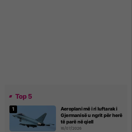
Top 5
Aeroplani më i ri luftarak i
Gjermanisë u ngrit për herë
të parë në qiell
16/07/2026