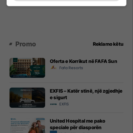
Promo
Reklamo këtu
Oferta e Korrikut në FAFA Sun
Fafa Resorts
EXFIS – Katër stinë, një zgjedhje
e sigurt
EXFIS
United Hospital me pako
speciale për diasporën