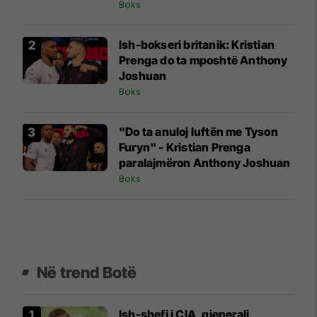
Arabinë Saudite
Boks
Ish-bokseri britanik: Kristian
Prenga do ta mposhtë Anthony
Joshuan
Boks
"Do ta anuloj luftën me Tyson
Furyn" - Kristian Prenga
paralajmëron Anthony Joshuan
Boks
Në trend Botë
Ish-shefi i CIA, gjenerali