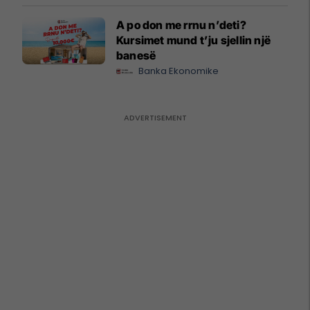
A po don me rrnu n’deti?
Kursimet mund t’ju sjellin një
banesë
Banka Ekonomike