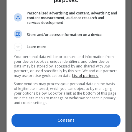
purposes:
Personalised advertising and content, advertising and
content measurement, audience research and
services development
Store and/or access information on a device
Learn more
Your personal data will be processed and information from
your device (cookies, unique identifiers, and other device
Volkan Oezdemir
Mma
Ali Muhammad
Ufc
data) may be stored by, accessed by and shared with 369
partners, or used specifically by this site. We and our partners
Ilir Latifi
may use precise geolocation data.
List of partners.
Some vendors may process your personal data on the basis
of legitimate interest, which you can object to by managing
your options below. Look for a link at the bottom of this page
or in the site menu to manage or withdraw consent in privacy
and cookie settings.
Consent