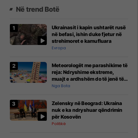
Në trend Botë
Ukrainasit i kapin ushtarët rusë
në befasi, ishin duke fjetur në
strehimoret e kamufluara
Evropa
Meteorologët me parashikime të
reja: Ndryshime ekstreme,
muajt e ardhshëm do të jenë të
pazakontë
Nga Bota
Zelensky në Beograd: Ukraina
nuk e ka ndryshuar qëndrimin
për Kosovën
Politikë