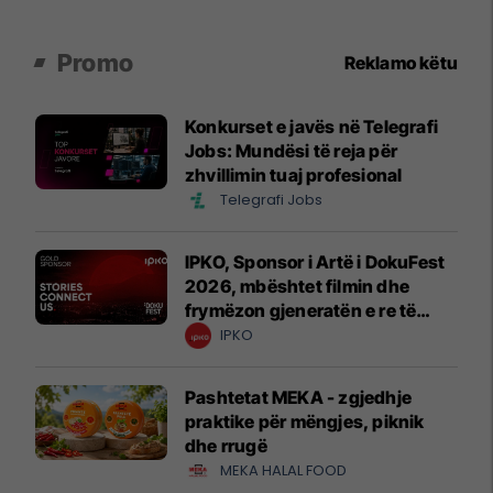
Promo
Reklamo këtu
Konkurset e javës në Telegrafi
Jobs: Mundësi të reja për
zhvillimin tuaj profesional
Telegrafi Jobs
IPKO, Sponsor i Artë i DokuFest
2026, mbështet filmin dhe
frymëzon gjeneratën e re të
krijuesve
IPKO
Pashtetat MEKA - zgjedhje
praktike për mëngjes, piknik
dhe rrugë
MEKA HALAL FOOD