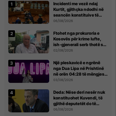
Incidenti me vezë ndaj
Kurtit, gjithçka ndodhi në
seancën konstituive të
Kuvendit
06/08/2026
Ftohet nga prokuroria e
Kosovës për krime lufte,
ish-gjenerali serb thotë se
dikush e tradhtoi në
02/08/2026
Beograd
Një pleskavicë e ngrënë
nga Dua Lipa në Prishtinë
në orën 04:28 të mëngjesit
- dhe bota digjitale serbe
03/08/2026
shpall gjendjen e luftës
Deda: Nëse deri nesër nuk
konstituohet Kuvendi, të
gjithë deputetët do të
bëjnë shkelje të rëndë
06/08/2026
kushtetuese