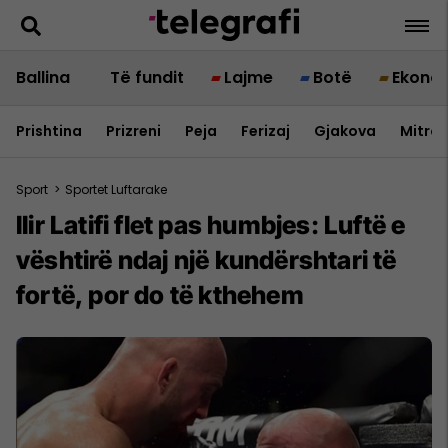
Ballina
Të fundit
Lajme
Botë
Ekono
Prishtina
Prizreni
Peja
Ferizaj
Gjakova
Mitrov
Sport
>
Sportet Luftarake
Ilir Latifi flet pas humbjes: Luftë e
vështirë ndaj një kundërshtari të
fortë, por do të kthehem