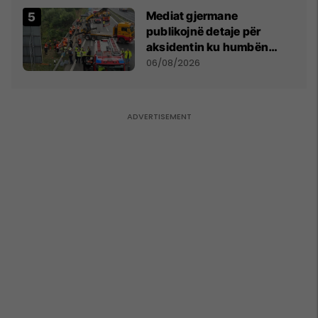
Mediat gjermane
publikojnë detaje për
aksidentin ku humbën
jetën tre mërgimtarë nga
06/08/2026
Komogllava e Ferizajt