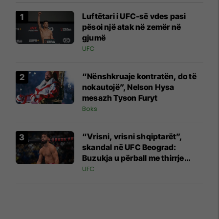
Luftëtari i UFC-së vdes pasi
pësoi një atak në zemër në
gjumë
UFC
“Nënshkruaje kontratën, do të
nokautojë”, Nelson Hysa
mesazh Tyson Furyt
Boks
“Vrisni, vrisni shqiptarët”,
skandal në UFC Beograd:
Buzukja u përball me thirrje
anti-shqiptare nga tribunat
UFC