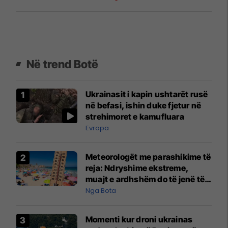
Sistina”
Në trend Botë
Ukrainasit i kapin ushtarët rusë
në befasi, ishin duke fjetur në
strehimoret e kamufluara
Evropa
Meteorologët me parashikime të
reja: Ndryshime ekstreme,
muajt e ardhshëm do të jenë të
pazakontë
Nga Bota
Momenti kur droni ukrainas