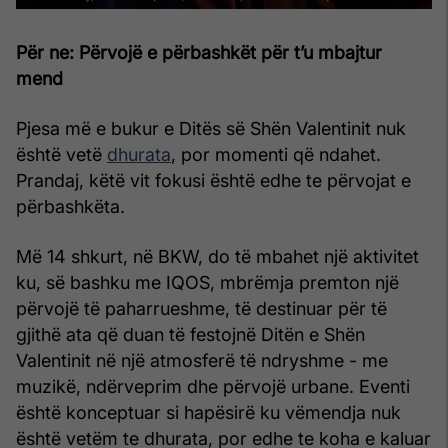
Për ne: Përvojë e përbashkët për t’u mbajtur
mend
Pjesa më e bukur e Ditës së Shën Valentinit nuk
është vetë
dhurata
, por momenti që ndahet.
Prandaj, këtë vit fokusi është edhe te përvojat e
përbashkëta.
Më 14 shkurt, në BKW, do të mbahet një aktivitet
ku, së bashku me IQOS, mbrëmja premton një
përvojë të paharrueshme, të destinuar për të
gjithë ata që duan të festojnë Ditën e Shën
Valentinit në një atmosferë të ndryshme - me
muzikë, ndërveprim dhe përvojë urbane. Eventi
është konceptuar si hapësirë ku vëmendja nuk
është vetëm te dhurata, por edhe te koha e kaluar