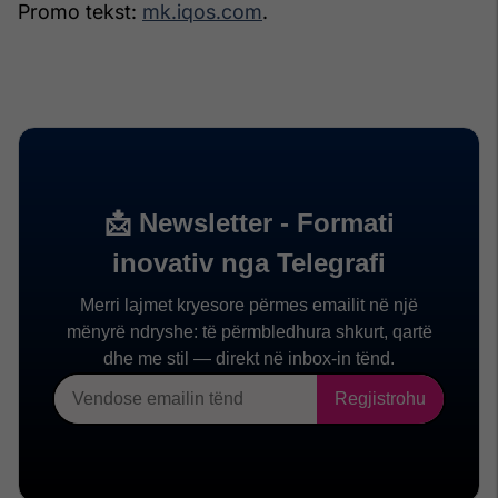
Promo tekst:
mk.iqos.com
.