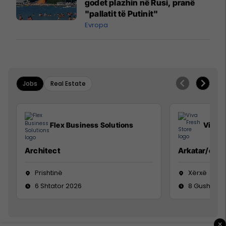
godet plazhin në Rusi, pranë
"pallatit të Putinit"
Evropa
Jobs
Real Estate
Flex Business Solutions
Viva F
Architect
Arkatar/e
Prishtinë
Xërxë
6 Shtator 2026
8 Gusht 20
×