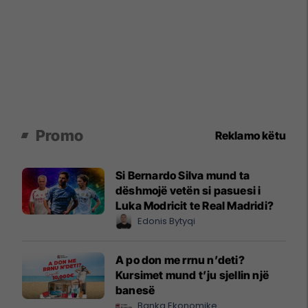
Promo
Reklamo këtu
Si Bernardo Silva mund ta
dëshmojë vetën si pasuesi i
Luka Modricit te Real Madridi?
Edonis Bytyqi
A po don me rrnu n’deti?
Kursimet mund t’ju sjellin një
banesë
Banka Ekonomike