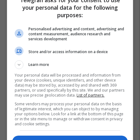
Telegrafi asks for your consent to use
your personal data for the following
purposes:
Personalised advertising and content, advertising and
content measurement, audience research and
services development
Store and/or access information on a device
Learn more
Your personal data will be processed and information from
your device (cookies, unique identifiers, and other device
data) may be stored by, accessed by and shared with 369
partners, or used specifically by this site. We and our partners
may use precise geolocation data.
List of partners.
Some vendors may process your personal data on the basis
of legitimate interest, which you can object to by managing
your options below. Look for a link at the bottom of this page
or in the site menu to manage or withdraw consent in privacy
and cookie settings.