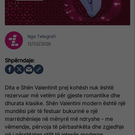
Nga
Telegrafi
13/02/2026
Dita e Shën Valentinit prej kohësh nuk është
rezervuar më vetëm për gjeste romantike dhe
dhurata klasike. Shën Valentini modern është një
mundësi për të festuar bukurinë e një
marrëdhënieje në mënyrë më ndryshe - me
vëmendje, përvoja të përbashkëta dhe zgjedhje
që i përshtaten stilit të jetesës moderne.