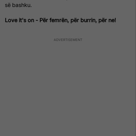
së bashku.
Love it's on - Për femrën, për burrin, për ne!