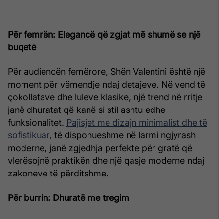
Për femrën: Elegancë që zgjat më shumë se një
buqetë
Për audiencën femërore, Shën Valentini është një
moment për vëmendje ndaj detajeve. Në vend të
çokollatave dhe luleve klasike, një trend në rritje
janë dhuratat që kanë si stil ashtu edhe
funksionalitet.
Pajisjet me dizajn minimalist dhe të
sofistikuar,
të disponueshme në larmi ngjyrash
moderne, janë zgjedhja perfekte për gratë që
vlerësojnë praktikën dhe një qasje moderne ndaj
zakoneve të përditshme.
Për burrin: Dhuratë me tregim