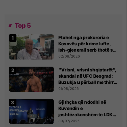
Top 5
Ftohet nga prokuroria e
Kosovës për krime lufte,
ish-gjenerali serb thotë se
dikush e tradhtoi në
02/08/2026
Beograd
“Vrisni, vrisni shqiptarët”,
skandal në UFC Beograd:
Buzukja u përball me thirrje
anti-shqiptare nga
01/08/2026
tribunat
Gjithçka që ndodhi në
Kuvendin e
jashtëzakonshëm të LDK-
së
30/07/2026