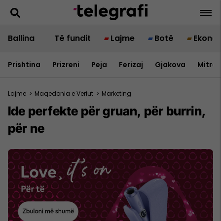
Ballina
Të fundit
Lajme
Botë
Ekono
Prishtina
Prizreni
Peja
Ferizaj
Gjakova
Mitrov
Lajme
>
Maqedonia e Veriut
>
Marketing
Ide perfekte për gruan, për burrin,
për ne