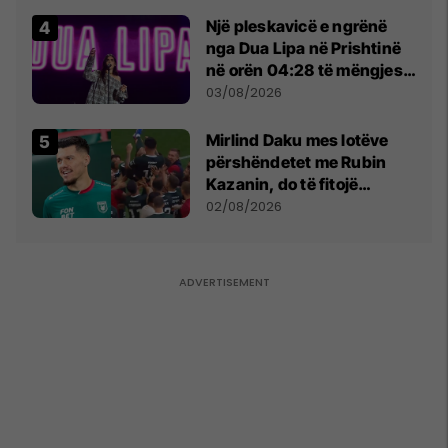
Një pleskavicë e ngrënë
nga Dua Lipa në Prishtinë
në orën 04:28 të mëngjesit
- dhe bota digjitale serbe
03/08/2026
shpall gjendjen e luftës
Mirlind Daku mes lotëve
përshëndetet me Rubin
Kazanin, do të fitojë
miliona te Spartak Moska
02/08/2026