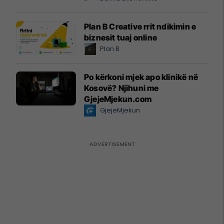
Plan B Creative rrit ndikimin e
biznesit tuaj online
Plan B
Po kërkoni mjek apo klinikë në
Kosovë? Njihuni me
GjejeMjekun.com
GjejeMjekun