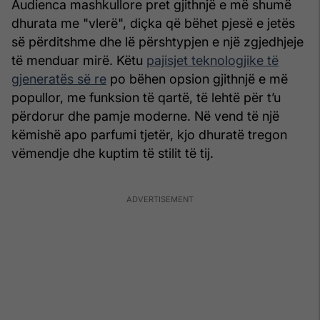
Audienca mashkullore pret gjithnjë e më shumë
dhurata me "vlerë", diçka që bëhet pjesë e jetës
së përditshme dhe lë përshtypjen e një zgjedhjeje
të menduar mirë. Këtu
pajisjet teknologjike të
gjeneratës së re
po bëhen opsion gjithnjë e më
popullor, me funksion të qartë, të lehtë për t’u
përdorur dhe pamje moderne. Në vend të një
këmishë apo parfumi tjetër, kjo dhuratë tregon
vëmendje dhe kuptim të stilit të tij.