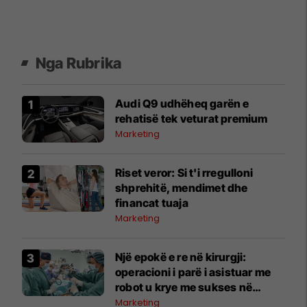
Nga Rubrika
Audi Q9 udhëheq garën e
rehatisë tek veturat premium
Marketing
Riset veror: Si t'i rregulloni
shprehitë, mendimet dhe
financat tuaja
Marketing
Një epokë e re në kirurgji:
operacioni i parë i asistuar me
robot u krye me sukses në
Spitalin Klinik “Acibadem
Marketing