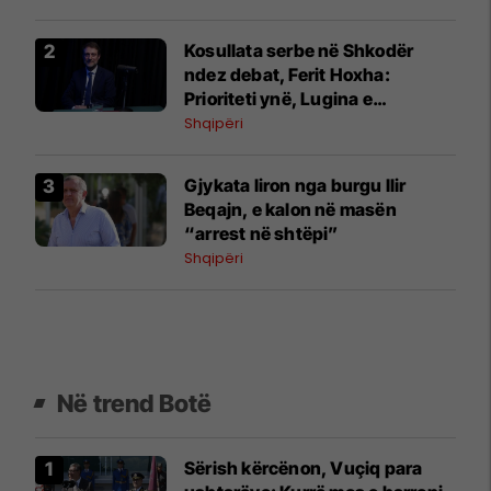
Kosullata serbe në Shkodër
ndez debat, Ferit Hoxha:
Prioriteti ynë, Lugina e
Preshevës
Shqipëri
Gjykata liron nga burgu Ilir
Beqajn, e kalon në masën
“arrest në shtëpi”
Shqipëri
Në trend Botë
Sërish kërcënon, Vuçiq para