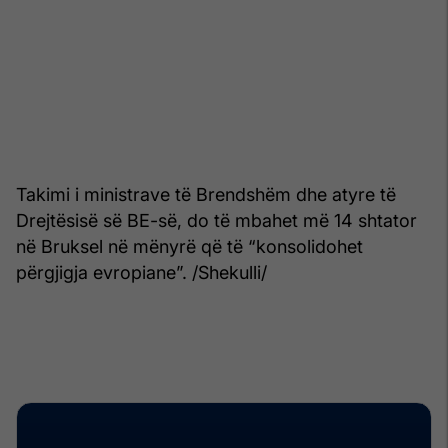
Takimi i ministrave të Brendshëm dhe atyre të
Drejtësisë së BE-së, do të mbahet më 14 shtator
në Bruksel në mënyrë që të “konsolidohet
përgjigja evropiane”. /Shekulli/