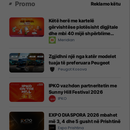
Promo
Reklamo këtu
Këtë herë me kartelë
gërvishtëse plotësisht digjitale
dhe mbi 40 mijë shpërblime
instant!
Meridian
Zgjidhni një nga katër modelet
tuaja të preferuara Peugeot
Peugot Kosova
IPKO vazhdon partneritetin me
Sunny Hill Festival 2026
IPKO
EXPO DIASPORA 2026 mbahet
më 3, 4 dhe 5 gusht në Prishtinë
Expo Prishtina