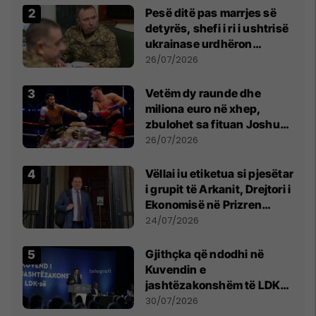
Pesë ditë pas marrjes së
detyrës, shefi i ri i ushtrisë
ukrainase urdhëron
kontroll të madh
26/07/2026
Vetëm dy raunde dhe
miliona euro në xhep,
zbulohet sa fituan Joshua
e Prenga
26/07/2026
Vëllai iu etiketua si pjesëtar
i grupit të Arkanit, Drejtori i
Ekonomisë në Prizren
mohon pretendimet
24/07/2026
Gjithçka që ndodhi në
Kuvendin e
jashtëzakonshëm të LDK-
së
30/07/2026