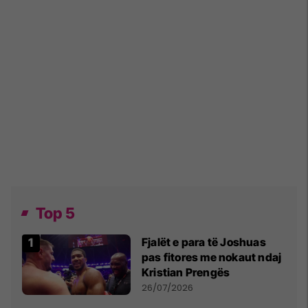
Top 5
Fjalët e para të Joshuas
pas fitores me nokaut ndaj
Kristian Prengës
26/07/2026