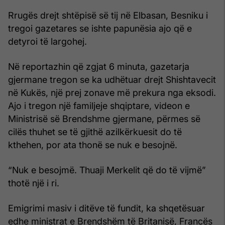
Rrugës drejt shtëpisë së tij në Elbasan, Besniku i
tregoi gazetares se ishte papunësia ajo që e
detyroi të largohej.
Në reportazhin që zgjat 6 minuta, gazetarja
gjermane tregon se ka udhëtuar drejt Shishtavecit
në Kukës, një prej zonave më prekura nga eksodi.
Ajo i tregon një familjeje shqiptare, videon e
Ministrisë së Brendshme gjermane, përmes së
cilës thuhet se të gjithë azilkërkuesit do të
kthehen, por ata thonë se nuk e besojnë.
“Nuk e besojmë. Thuaji Merkelit që do të vijmë”
thotë një i ri.
Emigrimi masiv i ditëve të fundit, ka shqetësuar
edhe ministrat e Brendshëm të Britanisë, Francës