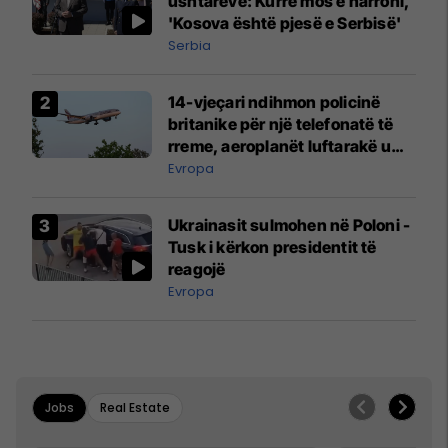
ushtarëve: Kurrë mos e harroni,
'Kosova është pjesë e Serbisë'
Serbia
14-vjeçari ndihmon policinë
britanike për një telefonatë të
rreme, aeroplanët luftarakë u
ngritën në ajër për të
Evropa
interceptuar fluturaken e Qatar
Airways që po shkonte drejt
Ukrainasit sulmohen në Poloni -
Mançesterit
Tusk i kërkon presidentit të
reagojë
Evropa
Jobs
Real Estate