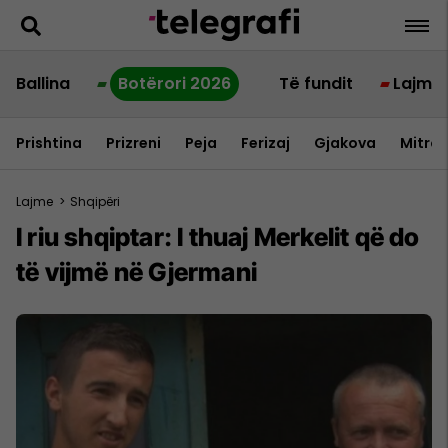
Ballina
Botërori 2026
Të fundit
Lajme
Prishtina
Prizreni
Peja
Ferizaj
Gjakova
Mitrov
Lajme
>
Shqipëri
I riu shqiptar: I thuaj Merkelit që do
të vijmë në Gjermani