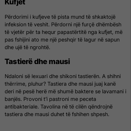
Kufjet
Përdorimi i kufjeve të pista mund të shkaktojë
infeksion të veshit. Përdorni një furçë dhëmbësh
të vjetër për ta hequr papastërtitë nga kufjet, më
pas fshijini ato me një peshqir të lagur në sapun
dhe ujë të ngrohtë.
Tastierë dhe mausi
Ndaloni së lexuari dhe shikoni tastierën. A shihni
thërrime, pluhur? Tastiera dhe mausi juaj kanë
deri në pesë herë më shumë baktere se lavamani i
banjës. Provoni t’i pastroni me peceta
antibakteriale. Tavolina në të cilën qëndrojnë
tastiera dhe mausi duhet të fshihen shpesh.