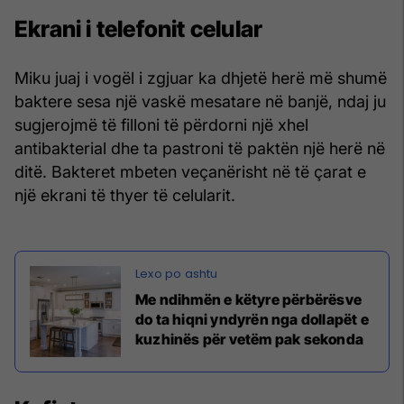
Ekrani i telefonit celular
Miku juaj i vogël i zgjuar ka dhjetë herë më shumë
baktere sesa një vaskë mesatare në banjë, ndaj ju
sugjerojmë të filloni të përdorni një xhel
antibakterial dhe ta pastroni të paktën një herë në
ditë. Bakteret mbeten veçanërisht në të çarat e
një ekrani të thyer të celularit.
Me ndihmën e këtyre përbërësve
do ta hiqni yndyrën nga dollapët e
kuzhinës për vetëm pak sekonda