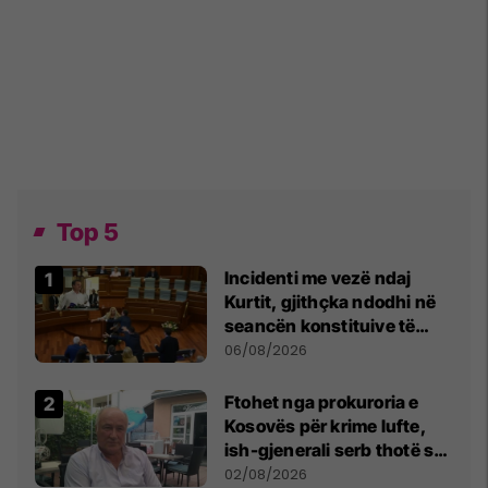
Top 5
Incidenti me vezë ndaj
Kurtit, gjithçka ndodhi në
seancën konstituive të
Kuvendit
06/08/2026
Ftohet nga prokuroria e
Kosovës për krime lufte,
ish-gjenerali serb thotë se
dikush e tradhtoi në
02/08/2026