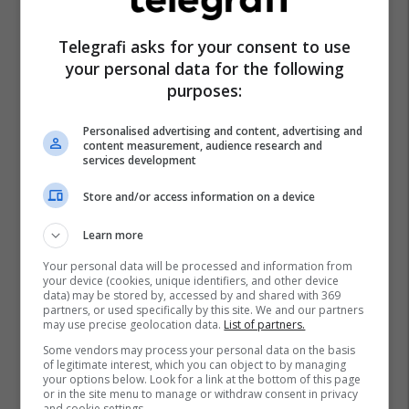
Telegrafi asks for your consent to use
your personal data for the following
purposes:
Personalised advertising and content, advertising and
content measurement, audience research and
services development
Store and/or access information on a device
Learn more
Your personal data will be processed and information from
your device (cookies, unique identifiers, and other device
data) may be stored by, accessed by and shared with 369
partners, or used specifically by this site. We and our partners
may use precise geolocation data.
List of partners.
Some vendors may process your personal data on the basis
of legitimate interest, which you can object to by managing
your options below. Look for a link at the bottom of this page
or in the site menu to manage or withdraw consent in privacy
and cookie settings.