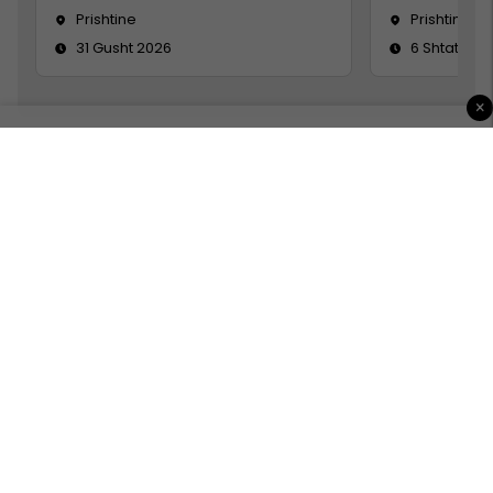
Prishtine
Prishtinë
31 Gusht 2026
6 Shtator 2
×