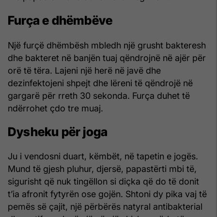
Furça e dhëmbëve
Një furçë dhëmbësh mbledh një grusht bakteresh
dhe bakteret në banjën tuaj qëndrojnë në ajër për
orë të tëra. Lajeni një herë në javë dhe
dezinfektojeni shpejt dhe lëreni të qëndrojë në
gargarë për rreth 30 sekonda. Furça duhet të
ndërrohet çdo tre muaj.
Dysheku për joga
Ju i vendosni duart, këmbët, në tapetin e jogës.
Mund të gjesh pluhur, djersë, papastërti mbi të,
sigurisht që nuk tingëllon si diçka që do të donit
t’ia afronit fytyrën ose gojën. Shtoni dy pika vaj të
pemës së çajit, një përbërës natyral antibakterial