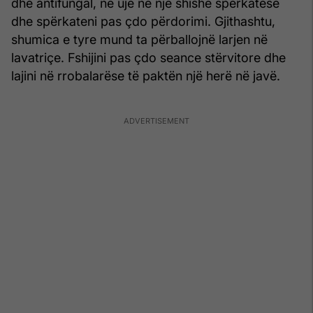
dhe antifungal, në ujë në një shishe spërkatëse
dhe spërkateni pas çdo përdorimi. Gjithashtu,
shumica e tyre mund ta përballojnë larjen në
lavatriçe. Fshijini pas çdo seance stërvitore dhe
lajini në rrobalarëse të paktën një herë në javë.