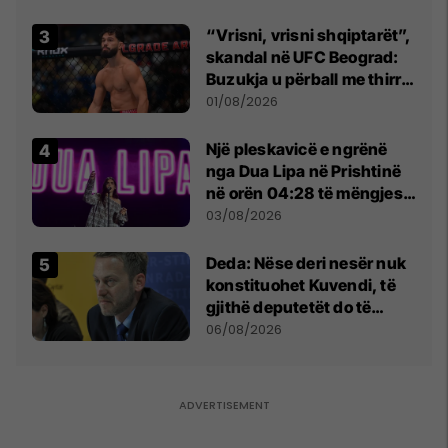
Beograd
“Vrisni, vrisni shqiptarët”,
skandal në UFC Beograd:
Buzukja u përball me thirrje
anti-shqiptare nga
01/08/2026
tribunat
Një pleskavicë e ngrënë
nga Dua Lipa në Prishtinë
në orën 04:28 të mëngjesit
- dhe bota digjitale serbe
03/08/2026
shpall gjendjen e luftës
Deda: Nëse deri nesër nuk
konstituohet Kuvendi, të
gjithë deputetët do të
bëjnë shkelje të rëndë
06/08/2026
kushtetuese