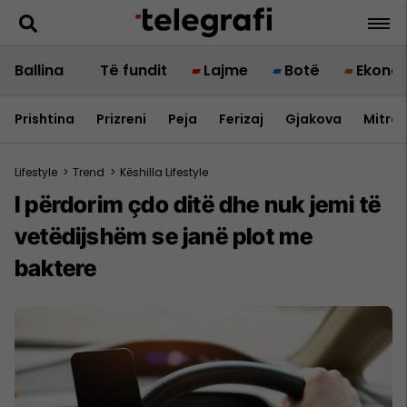
Ballina
Të fundit
Lajme
Botë
Ekono
Prishtina
Prizreni
Peja
Ferizaj
Gjakova
Mitrov
Lifestyle
>
Trend
>
Këshilla Lifestyle
I përdorim çdo ditë dhe nuk jemi të
vetëdijshëm se janë plot me
baktere