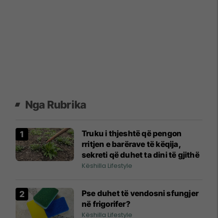
Nga Rubrika
Truku i thjeshtë që pengon
rritjen e barërave të këqija,
sekreti që duhet ta dini të gjithë
Këshilla Lifestyle
Pse duhet të vendosni sfungjer
në frigorifer?
Këshilla Lifestyle