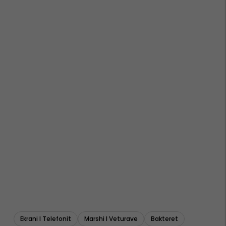
Ekrani I Telefonit
Marshi I Veturave
Bakteret