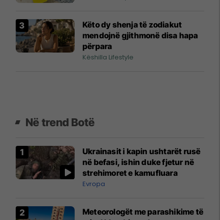
Këto dy shenja të zodiakut
mendojnë gjithmonë disa hapa
përpara
Këshilla Lifestyle
Në trend Botë
Ukrainasit i kapin ushtarët rusë
në befasi, ishin duke fjetur në
strehimoret e kamufluara
Evropa
Meteorologët me parashikime të