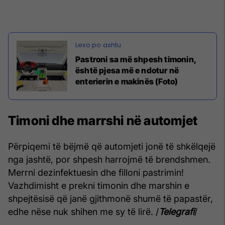
Pastroni sa më shpesh timonin,
është pjesa më e ndotur në
enterierin e makinës (Foto)
Timoni dhe marrshi në automjet
Përpiqemi të bëjmë që automjeti jonë të shkëlqejë
nga jashtë, por shpesh harrojmë të brendshmen.
Merrni dezinfektuesin dhe filloni pastrimin!
Vazhdimisht e prekni timonin dhe marshin e
shpejtësisë që janë gjithmonë shumë të papastër,
edhe nëse nuk shihen me sy të lirë. /
Telegrafi
/