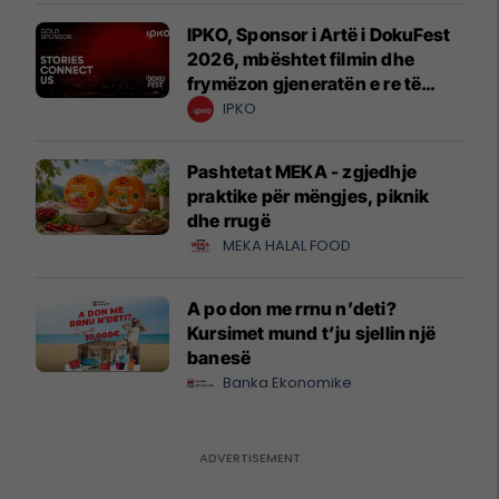
IPKO, Sponsor i Artë i DokuFest
2026, mbështet filmin dhe
frymëzon gjeneratën e re të
krijuesve
IPKO
Pashtetat MEKA - zgjedhje
praktike për mëngjes, piknik
dhe rrugë
MEKA HALAL FOOD
A po don me rrnu n’deti?
Kursimet mund t’ju sjellin një
banesë
Banka Ekonomike