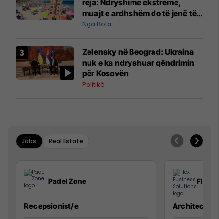
reja: Ndryshime ekstreme,
muajt e ardhshëm do të jenë të
pazakontë
Nga Bota
Zelensky në Beograd: Ukraina
nuk e ka ndryshuar qëndrimin
për Kosovën
Politikë
Jobs
Real Estate
Padel Zone
Flex B
Recepsionist/e
Architect