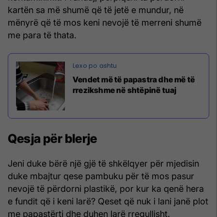
kartën sa më shumë që të jetë e mundur, në
mënyrë që të mos keni nevojë të merreni shumë
me para të thata.
Vendet më të papastra dhe më të
rrezikshme në shtëpinë tuaj
Qesja për blerje
Jeni duke bërë një gjë të shkëlqyer për mjedisin
duke mbajtur qese pambuku për të mos pasur
nevojë të përdorni plastikë, por kur ka qenë hera
e fundit që i keni larë? Qeset që nuk i lani janë plot
me papastërti dhe duhen larë rregullisht.