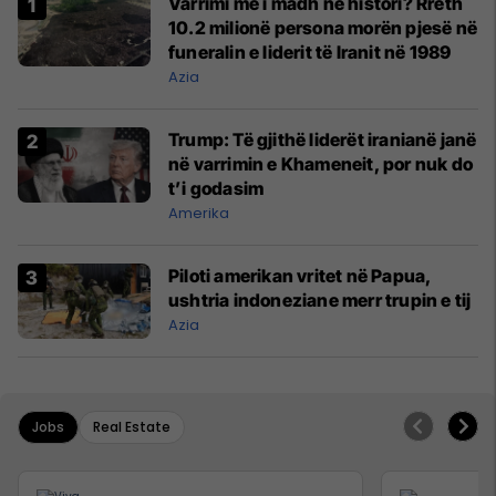
Varrimi më i madh në histori? Rreth
10.2 milionë persona morën pjesë në
funeralin e liderit të Iranit në 1989
Azia
Trump: Të gjithë liderët iranianë janë
në varrimin e Khameneit, por nuk do
t’i godasim
Amerika
Piloti amerikan vritet në Papua,
ushtria indoneziane merr trupin e tij
Azia
Jobs
Real Estate