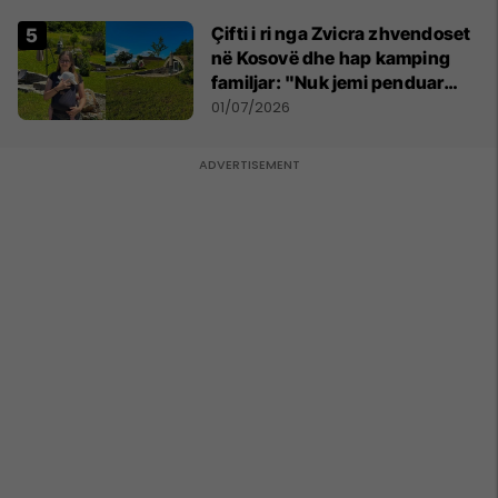
Çifti i ri nga Zvicra zhvendoset
në Kosovë dhe hap kamping
familjar: "Nuk jemi penduar
asnjë ditë"
01/07/2026