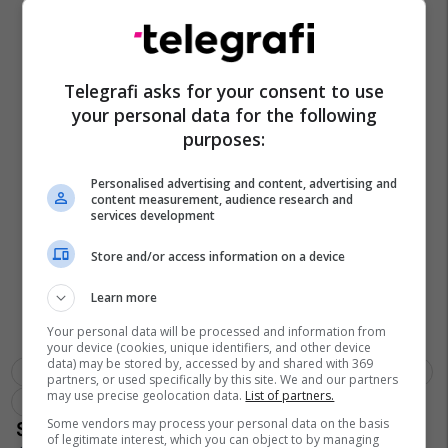
Telegrafi asks for your consent to use
your personal data for the following
purposes:
Personalised advertising and content, advertising and
content measurement, audience research and
services development
Store and/or access information on a device
Learn more
Your personal data will be processed and information from
your device (cookies, unique identifiers, and other device
data) may be stored by, accessed by and shared with 369
Shtëpia E Bardhë
Washington Dc
Donald Trump
Shba
partners, or used specifically by this site. We and our partners
may use precise geolocation data.
List of partners.
Tentim Sulmi
Cole Allen
Some vendors may process your personal data on the basis
of legitimate interest, which you can object to by managing