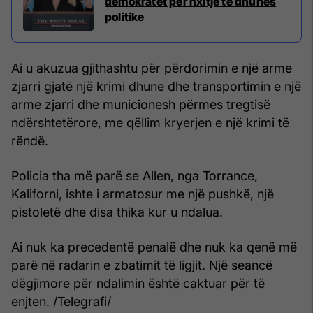
demokratët për nxitje të dhunës
politike
Ai u akuzua gjithashtu për përdorimin e një arme
zjarri gjatë një krimi dhune dhe transportimin e një
arme zjarri dhe municionesh përmes tregtisë
ndërshtetërore, me qëllim kryerjen e një krimi të
rëndë.
Policia tha më parë se Allen, nga Torrance,
Kaliforni, ishte i armatosur me një pushkë, një
pistoletë dhe disa thika kur u ndalua.
Ai nuk ka precedentë penalë dhe nuk ka qenë më
parë në radarin e zbatimit të ligjit. Një seancë
dëgjimore për ndalimin është caktuar për të
enjten. /Telegrafi/