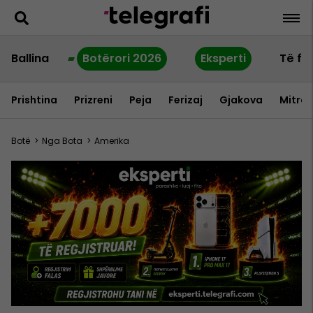
Ballina
Botërori 2026
Eksperti
Të fu
Prishtina
Prizreni
Peja
Ferizaj
Gjakova
Mitrov
Botë
>
Nga Bota
>
Amerika