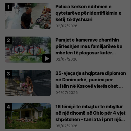
Policia kërkon ndihmën e
qytetarëve për identifikimin e
këtij të dyshuari
02/07/2026
Pamjet e kamerave zbardhin
përleshjen mes familjarëve ku
mbetën të plagosur katër
persona
02/07/2026
25-vjeçarja shqiptare diplomon
në Danimarkë, punimi për
luftën në Kosovë vlerësohet me
notën më të lartë
04/07/2026
16 fëmijë të mbajtur të mbyllur
në një dhomë në Ohio për 4 vjet
shpëtohen - tani ata i pret një
sfidë e madhe
05/07/2026