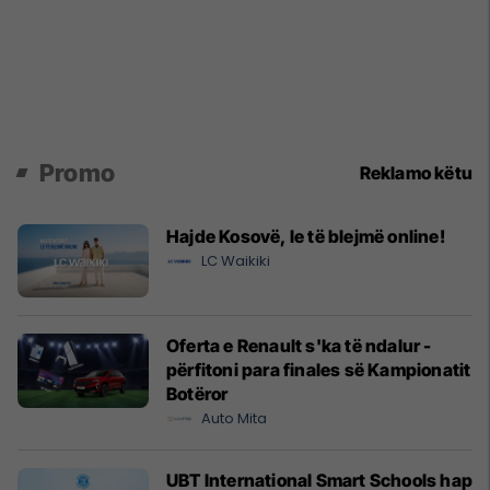
Promo
Reklamo këtu
Hajde Kosovë, le të blejmë online!
LC Waikiki
Oferta e Renault s'ka të ndalur -
përfitoni para finales së Kampionatit
Botëror
Auto Mita
UBT International Smart Schools hap