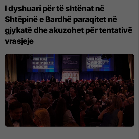
I dyshuari për të shtënat në
Shtëpinë e Bardhë paraqitet në
gjykatë dhe akuzohet për tentativë
vrasjeje