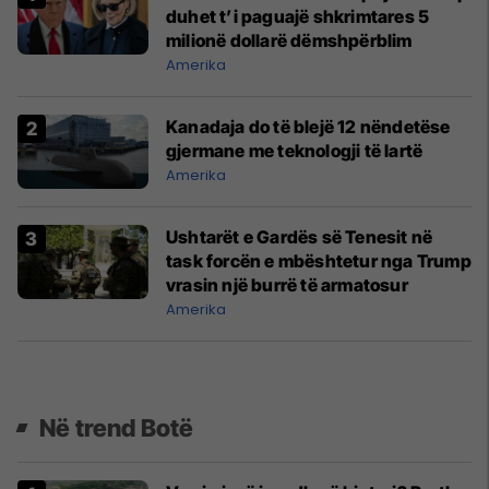
duhet t’i paguajë shkrimtares 5
milionë dollarë dëmshpërblim
Amerika
Kanadaja do të blejë 12 nëndetëse
gjermane me teknologji të lartë
Amerika
Ushtarët e Gardës së Tenesit në
task forcën e mbështetur nga Trump
vrasin një burrë të armatosur
Amerika
Në trend Botë