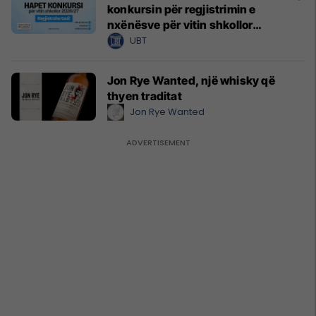
konkursin për regjistrimin e
nxënësve për vitin shkollor
2026/2027
UBT
Jon Rye Wanted, një whisky që
thyen traditat
Jon Rye Wanted