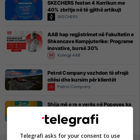
SKECHERS feston 4 Korrikun me
40% zbritje në të gjithë artikujt
SKECHERS
AAB hap regjistrimet në Fakultetin e
Shkencave Kompjuterike: Programe
inovative, bursë 30%
Kolegji AAB
Petrol Company vazhdon të ofrojë
cilësi dhe kursim për klientët
Petrol Company
Shija më e re e verës në Popeyes ka
arritur: Lime & Jalapeño
Popeyes
Telegrafi asks for your consent to use