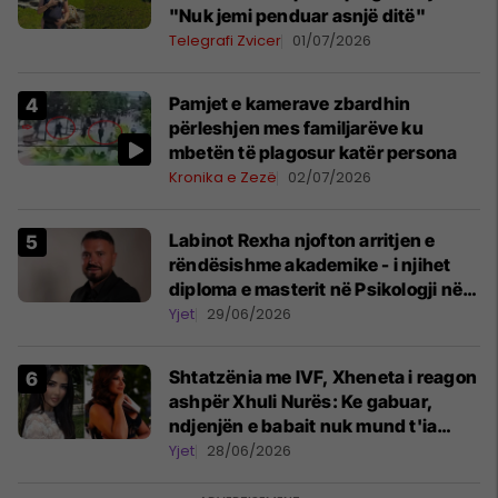
"Nuk jemi penduar asnjë ditë"
Telegrafi Zvicer
01/07/2026
Pamjet e kamerave zbardhin
përleshjen mes familjarëve ku
mbetën të plagosur katër persona
Kronika e Zezë
02/07/2026
Labinot Rexha njofton arritjen e
rëndësishme akademike - i njihet
diploma e masterit në Psikologji në
Zvicër
Yjet
29/06/2026
Shtatzënia me IVF, Xheneta i reagon
ashpër Xhuli Nurës: Ke gabuar,
ndjenjën e babait nuk mund t'ia
plotësosh kurrë
Yjet
28/06/2026