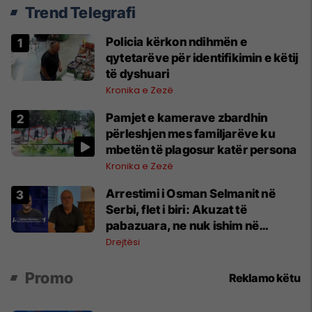
Trend Telegrafi
Policia kërkon ndihmën e
qytetarëve për identifikimin e këtij
të dyshuari
Kronika e Zezë
Pamjet e kamerave zbardhin
përleshjen mes familjarëve ku
mbetën të plagosur katër persona
Kronika e Zezë
Arrestimi i Osman Selmanit në
Serbi, flet i biri: Akuzat të
pabazuara, ne nuk ishim në
Kosovë në atë kohë
Drejtësi
Promo
Reklamo këtu