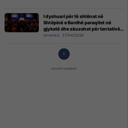
I dyshuari për të shtënat në
Shtëpinë e Bardhë paraqitet në
gjykatë dhe akuzohet për tentativë
vrasjeje
Amerika
27/04/2026
1