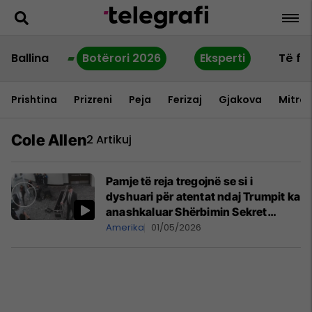
Ballina
Botërori 2026
Eksperti
Të fu
Prishtina
Prizreni
Peja
Ferizaj
Gjakova
Mitrov
Cole Allen
2 Artikuj
Pamje të reja tregojnë se si i
dyshuari për atentat ndaj Trumpit ka
anashkaluar Shërbimin Sekret
amerikan
Amerika
01/05/2026