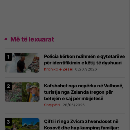
Më të lexuarat
Policia kërkon ndihmën e qytetarëve
për identifikimin e këtij të dyshuari
Kronika e Zezë
02/07/2026
Kafshohet nga nepërka në Valbonë,
turistja nga Zelanda tregon për
betejën e saj për mbijetesë
Shqipëri
28/06/2026
Çifti i ri nga Zvicra zhvendoset në
Kosovë dhe hap kamping familjar: