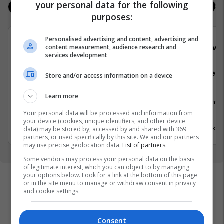
your personal data for the following
Jobs
Real Estate
purposes:
Personalised advertising and content, advertising and
content measurement, audience research and
Viva Fresh Store
Viva 
services development
Sektorist/e
Arkatar/e
Store and/or access information on a device
Learn more
Logjistikë
Shërbime 
Your personal data will be processed and information from
Suharekë
Viti
your device (cookies, unique identifiers, and other device
17 Korrik 2026
17 Korrik 
data) may be stored by, accessed by and shared with 369
partners, or used specifically by this site. We and our partners
may use precise geolocation data.
List of partners.
Some vendors may process your personal data on the basis
of legitimate interest, which you can object to by managing
your options below. Look for a link at the bottom of this page
or in the site menu to manage or withdraw consent in privacy
and cookie settings.
Consent