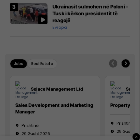
Airways që po shkonte drejt
Ukrainasit sulmohen në Poloni -
Mançesterit
Tusk i kërkon presidentit të
reagojë
Evropa
Jobs
Real Estate
Solace Management Ltd
Solac
Sales Development and Marketing
Property Ma
Manager
Prishtinë
Prishtinë
29 Gusht 2
29 Gusht 2026
×