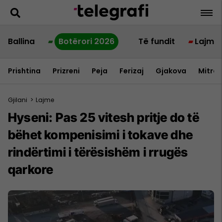
Ballina
Botërori 2026
Të fundit
Lajme
Prishtina
Prizreni
Peja
Ferizaj
Gjakova
Mitrov
Gjilani
>
Lajme
Hyseni: Pas 25 vitesh pritje do të
bëhet kompenisimi i tokave dhe
rindërtimi i tërësishëm i rrugës
qarkore