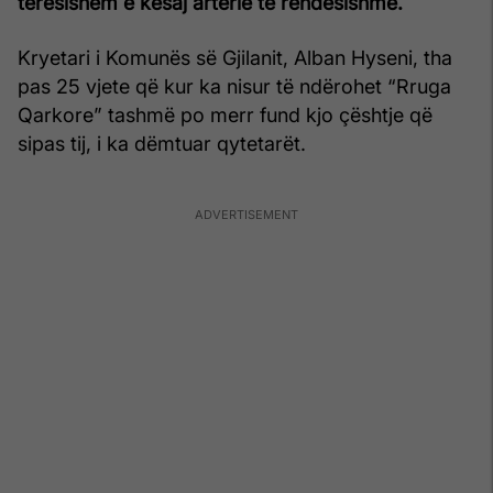
tërësishëm e kësaj arterie të rëndësishme.
Kryetari i Komunës së Gjilanit, Alban Hyseni, tha
pas 25 vjete që kur ka nisur të ndërohet “Rruga
Qarkore” tashmë po merr fund kjo çështje që
sipas tij, i ka dëmtuar qytetarët.