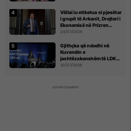
Vëllai iu etiketua si pjesëtar
i grupit të Arkanit, Drejtori i
Ekonomisë në Prizren
mohon pretendimet
24/07/2026
Gjithçka që ndodhi në
Kuvendin e
jashtëzakonshëm të LDK-
së
30/07/2026