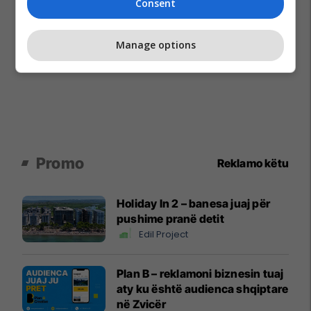
Consent
Manage options
Promo
Reklamo këtu
Holiday In 2 – banesa juaj për
pushime pranë detit
Edil Project
Plan B – reklamoni biznesin tuaj
aty ku është audienca shqiptare
në Zvicër