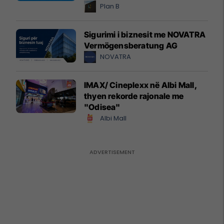
Plan B
Sigurimi i biznesit me NOVATRA
Vermögensberatung AG
NOVATRA
IMAX/ Cineplexx në Albi Mall,
thyen rekorde rajonale me
"Odisea"
Albi Mall