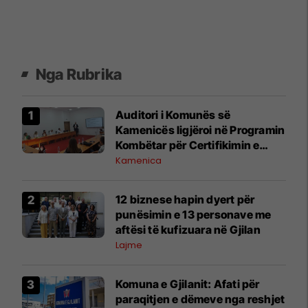
Nga Rubrika
Auditori i Komunës së
Kamenicës ligjëroi në Programin
Kombëtar për Certifikimin e
Auditorëve të Brendshëm
Kamenica
12 biznese hapin dyert për
punësimin e 13 personave me
aftësi të kufizuara në Gjilan
Lajme
Komuna e Gjilanit: Afati për
paraqitjen e dëmeve nga reshjet