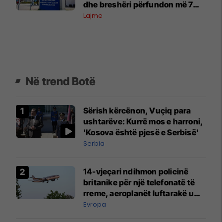
dhe breshëri përfundon më 7
gusht
Lajme
Në trend Botë
Sërish kërcënon, Vuçiq para
ushtarëve: Kurrë mos e harroni,
'Kosova është pjesë e Serbisë'
Serbia
14-vjeçari ndihmon policinë
britanike për një telefonatë të
rreme, aeroplanët luftarakë u
ngritën në ajër për të
Evropa
interceptuar fluturaken e Qatar