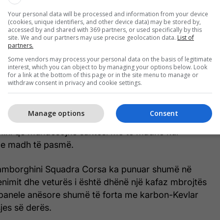
Your personal data will be processed and information from your device
(cookies, unique identifiers, and other device data) may be stored by,
accessed by and shared with 369 partners, or used specifically by this
site. We and our partners may use precise geolocation data.
List of
partners.
Some vendors may process your personal data on the basis of legitimate
interest, which you can object to by managing your options below. Look
for a link at the bottom of this page or in the site menu to manage or
withdraw consent in privacy and cookie settings.
inamikë përfshijnë ndarës të rinj, një difuzor dhe
ë re për të krijuar edhe më shumë forcë poshtë në
Manage options
Consent
can GT3 EVO të mëparshme. Ekzistojnë gjithashtu
lumini që mundësojnë saktësi më të madhe kur
n e madh të pasmë.
Lamborghini Squadra Corsa ka punuar shumë në
frenimit dhe veturës i është dhënë një kafaz mbrojtës
s panele anësore shumë të forta me karbon-Kevlar
sjes së derës.