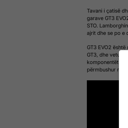
Tavani i çatisë d
garave GT3 EVO2 
STO. Lamborghini
ajrit dhe se po e 
GT3 EVO2 është n
GT3, dhe vetura 
komponentët e rin
përmbushur rregul