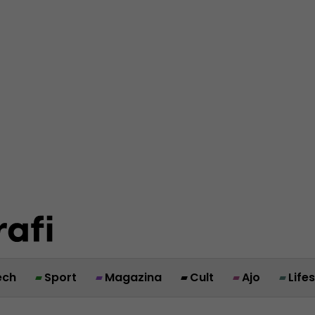
ech
Sport
Magazina
Cult
Ajo
Life