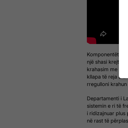
Komponentët aerod
një shasi krejt t
krahasim me Hura
kllapa të reja a
rregulloni krahu
Departamenti i 
sistemin e ri të 
i ridizajnuar plu
në rast të përpla