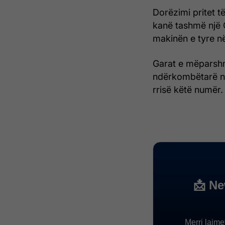
Dorëzimi pritet të
kanë tashmë një 
makinën e tyre n
Garat e mëparshm
ndërkombëtarë në
rrisë këtë numër