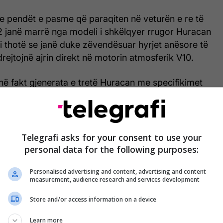
he pendët e pasme që paraqiten në veturën e re të
janë marrë nga modeli i shkëlqyer rrugor Huracan
 thotë se janë duke zëvendësuar hyrjet anësore të
drejtojnë ajrin direkt në motorin atmosferik V10.
ë fakt gjenerata e tretë Huracan me specifikimet
e re përmban sistemin e sipërpërmendur të marrjes,
j aerodinamikë dhe teknologjinë e sigurisë për të
lat teknike të FIA-s.
Telegrafi asks for your consent to use your
personal data for the following purposes:
Personalised advertising and content, advertising and content
measurement, audience research and services development
Store and/or access information on a device
Learn more