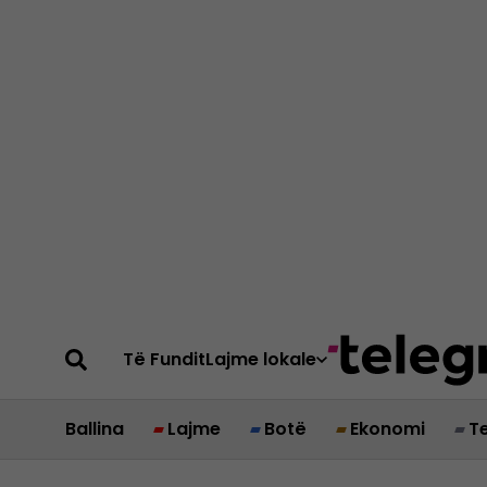
Të Fundit
Lajme lokale
Ballina
Lajme
Botë
Ekonomi
T