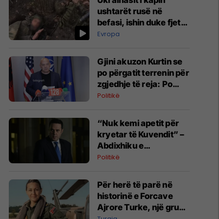
Ukrainasit i kapin
ushtarët rusë në
befasi, ishin duke fjetur
në strehimoret e
Evropa
kamufluara
Gjini akuzon Kurtin se
po përgatit terrenin për
zgjedhje të reja: Po
manipulon opinionin
Politikë
publik
“Nuk kemi apetit për
kryetar të Kuvendit” –
Abdixhiku e
konsideron si figurë
Politikë
ceremoniale
Për herë të parë në
historinë e Forcave
Ajrore Turke, një grua
merr gradën e
Turqia