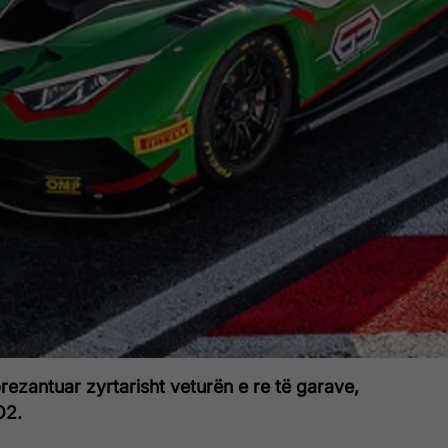
ezantuar zyrtarisht veturën e re të garave,
O2.