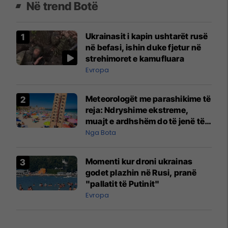
Në trend Botë
Ukrainasit i kapin ushtarët rusë
në befasi, ishin duke fjetur në
strehimoret e kamufluara
Evropa
Meteorologët me parashikime të
reja: Ndryshime ekstreme,
muajt e ardhshëm do të jenë të
pazakontë
Nga Bota
Momenti kur droni ukrainas
godet plazhin në Rusi, pranë
"pallatit të Putinit"
Evropa