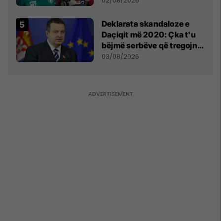
miliona te Spartak Moska
02/08/2026
​Deklarata skandaloze e
Daçiqit më 2020: Çka t'u
bëjmë serbëve që tregojnë
ku janë varrosur shqiptarët
03/08/2026
në Serbi