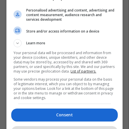
Personalised advertising and content, advertising and
content measurement, audience research and
services development
Store and/or access information on a device
Learn more
Your personal data will be processed and information from
your device (cookies, unique identifiers, and other device
data) may be stored by, accessed by and shared with 369
partners, or used specifically by this site. We and our partners
may use precise geolocation data.
List of partners.
Some vendors may process your personal data on the basis
of legitimate interest, which you can object to by managing
Hungaria
Ukraina
Kriza Në Ukrainë
your options below. Look for a link at the bottom of this page
or in the site menu to manage or withdraw consent in privacy
and cookie settings.
Consent