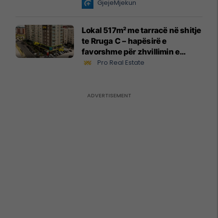
GjejeMjekun
Lokal 517m² me tarracë në shitje
te Rruga C – hapësirë e
favorshme për zhvillimin e
biznesit #15796
Pro Real Estate