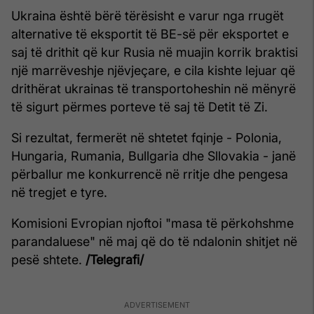
Ukraina është bërë tërësisht e varur nga rrugët
alternative të eksportit të BE-së për eksportet e
saj të drithit që kur Rusia në muajin korrik braktisi
një marrëveshje njëvjeçare, e cila kishte lejuar që
drithërat ukrainas të transportoheshin në mënyrë
të sigurt përmes porteve të saj të Detit të Zi.
Si rezultat, fermerët në shtetet fqinje - Polonia,
Hungaria, Rumania, Bullgaria dhe Sllovakia - janë
përballur me konkurrencë në rritje dhe pengesa
në tregjet e tyre.
Komisioni Evropian njoftoi "masa të përkohshme
parandaluese" në maj që do të ndalonin shitjet në
pesë shtete.
/Telegrafi/