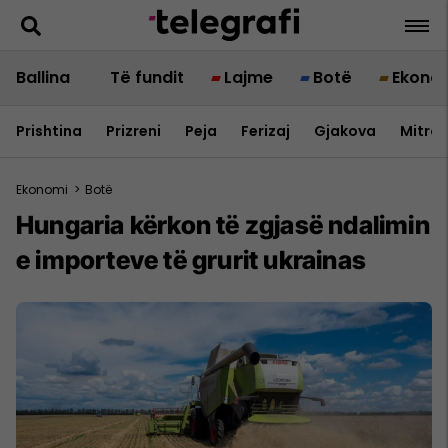
Ballina
Të fundit
Lajme
Botë
Ekono
Prishtina
Prizreni
Peja
Ferizaj
Gjakova
Mitrov
Ekonomi
>
Botë
Hungaria kërkon të zgjasë ndalimin
e importeve të grurit ukrainas