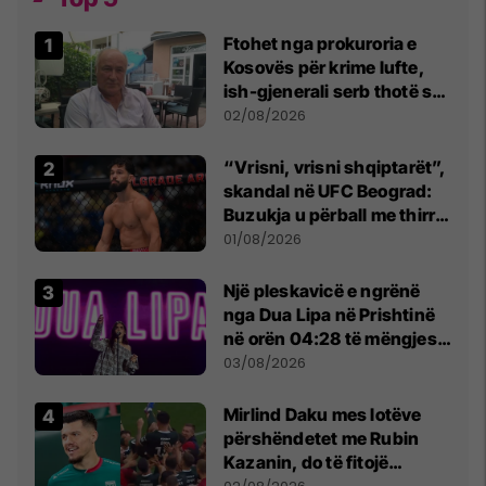
Ftohet nga prokuroria e
Kosovës për krime lufte,
ish-gjenerali serb thotë se
dikush e tradhtoi në
02/08/2026
Beograd
“Vrisni, vrisni shqiptarët”,
skandal në UFC Beograd:
Buzukja u përball me thirrje
anti-shqiptare nga
01/08/2026
tribunat
Një pleskavicë e ngrënë
nga Dua Lipa në Prishtinë
në orën 04:28 të mëngjesit
- dhe bota digjitale serbe
03/08/2026
shpall gjendjen e luftës
Mirlind Daku mes lotëve
përshëndetet me Rubin
Kazanin, do të fitojë