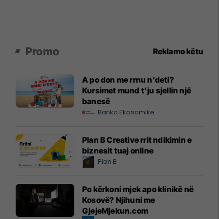
Promo
Reklamo këtu
A po don me rrnu n’deti?
Kursimet mund t’ju sjellin një
banesë
Banka Ekonomike
Plan B Creative rrit ndikimin e
biznesit tuaj online
Plan B
Po kërkoni mjek apo klinikë në
Kosovë? Njihuni me
GjejeMjekun.com