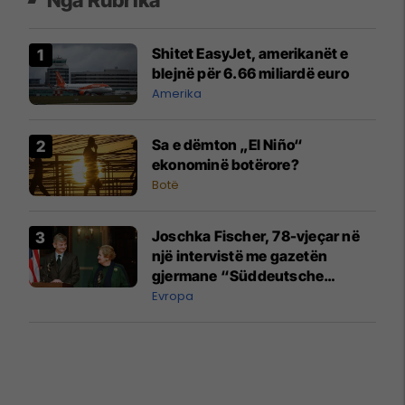
Nga Rubrika
Shitet EasyJet, amerikanët e
blejnë për 6.66 miliardë euro
Amerika
Sa e dëmton „El Niño“
ekonominë botërore?
Botë
Joschka Fischer, 78-vjeçar në
një intervistë me gazetën
gjermane “Süddeutsche
Zeitung” mbi zhvillimet
Evropa
dramatike në botë