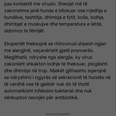
pas kontaktit me virusin. Shenjat më të
zakonshme janë hunda e bllokuar ose rrjedhja e
hundëve, teshtitja, dhimbja e fytit, kolla, lodhja,
dhimbjet e muskujve dhe temperatura e lehtë,
sidomos te fëmijët.
Ekspertët theksojnë se rhinovirusi shpesh ngjan
me alergjinë, veçanërisht gjatë pranverës.
Megjithatë, ndryshe nga alergjia, ky virus
zakonisht shkakton lodhje të theksuar, plogështi
dhe dhimbje në trup. Mjekët gjithashtu sqarojnë
se ndryshimi i ngjyrës së sekrecionit të hundës në
të verdhë ose të gjelbër nuk do të thotë
automatikisht infeksion bakterial dhe nuk
nënkupton nevojën për antibiotikë.