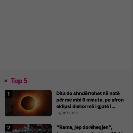
Top 5
Dita do shndërrohet në natë
për më mbi 6 minuta, po afron
eklipsi diellor më i gjatë i
shekullit të 21-të
16/06/2026
“Rama, jep dorëheqjen”,