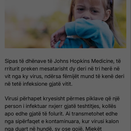
Sipas të dhënave të Johns Hopkins Medicine, të
rriturit preken mesatarisht dy deri në tri herë në
vit nga ky virus, ndërsa fëmijët mund të kenë deri
në tetë infeksione gjatë vitit.
Virusi përhapet kryesisht përmes piklave që një
person i infektuar nxjerr gjatë teshtitjes, kollës
apo edhe gjatë të folurit. Ai transmetohet edhe
nga sipërfaqet e kontaminuara, kur virusi kalon
nga duart në hundë, sy ose gojë. Mjekët