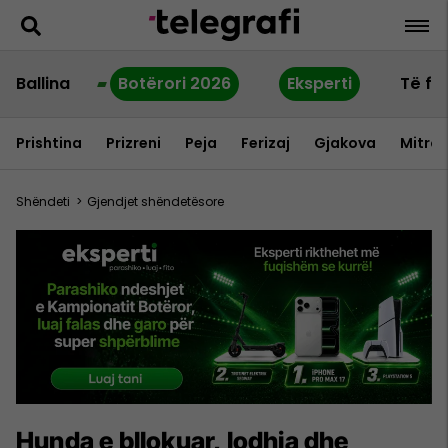
Ballina
Botërori 2026
Eksperti
Të fu
Prishtina
Prizreni
Peja
Ferizaj
Gjakova
Mitrov
Shëndeti
>
Gjendjet shëndetësore
Hunda e bllokuar, lodhja dhe