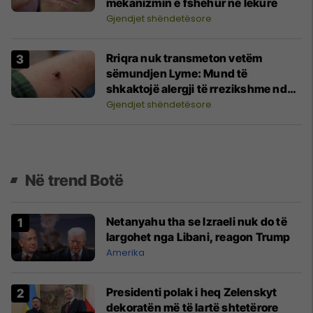
mekanizmin e fshehur në lëkurë
Gjendjet shëndetësore
Rriqra nuk transmeton vetëm
sëmundjen Lyme: Mund të
shkaktojë alergji të rrezikshme ndaj
mishit
Gjendjet shëndetësore
Në trend Botë
Netanyahu tha se Izraeli nuk do të
largohet nga Libani, reagon Trump
Amerika
Presidenti polak i heq Zelenskyt
dekoratën më të lartë shtetërore