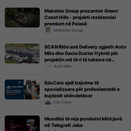
Mabetex Group prezanton Green
Coast Hills - projekti rezidencial
premium në Palasë
Mabetex Group
SCAN Ride and Delivery zgjedh Auto
Mita dhe Dacia Duster Hybrid për
projektin më të ri të taksive në
Prishtinë
Auto Mita
EduCare sjell trajnime të
specializuara për profesionistët e
kujdesit shëndetësor
Edu Care
Mundësi të reja punësimi këtë javë
në Telegrafi Jobs