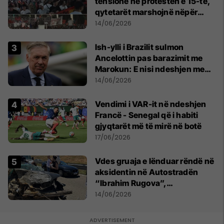
tensione në protestën e 15-të,
qytetarët marshojnë nëpër
kryeqytet
14/06/2026
Ish-ylli i Brazilit sulmon
Ancelottin pas barazimit me
Marokun: E nisi ndeshjen me
formacionin e gabuar
14/06/2026
Vendimi i VAR-it në ndeshjen
Francë - Senegal që i habiti
gjyqtarët më të mirë në botë
17/06/2026
Vdes gruaja e lënduar rëndë në
aksidentin në Autostradën
“Ibrahim Rugova”,
bashkëshorti në gjendje të
14/06/2026
rëndë