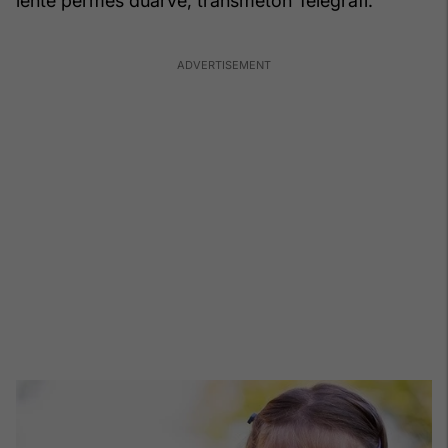
lehtë përmes duarve, transmeton Telegrafi.