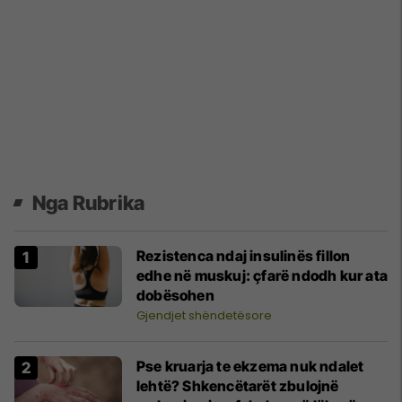
Nga Rubrika
Rezistenca ndaj insulinës fillon
edhe në muskuj: çfarë ndodh kur ata
dobësohen
Gjendjet shëndetësore
Pse kruarja te ekzema nuk ndalet
lehtë? Shkencëtarët zbulojnë