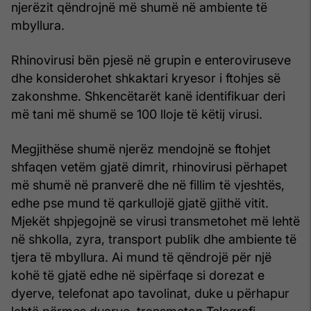
njerëzit qëndrojnë më shumë në ambiente të
mbyllura.
Rhinovirusi bën pjesë në grupin e enteroviruseve
dhe konsiderohet shkaktari kryesor i ftohjes së
zakonshme. Shkencëtarët kanë identifikuar deri
më tani më shumë se 100 lloje të këtij virusi.
Megjithëse shumë njerëz mendojnë se ftohjet
shfaqen vetëm gjatë dimrit, rhinovirusi përhapet
më shumë në pranverë dhe në fillim të vjeshtës,
edhe pse mund të qarkullojë gjatë gjithë vitit.
Mjekët shpjegojnë se virusi transmetohet më lehtë
në shkolla, zyra, transport publik dhe ambiente të
tjera të mbyllura. Ai mund të qëndrojë për një
kohë të gjatë edhe në sipërfaqe si dorezat e
dyerve, telefonat apo tavolinat, duke u përhapur