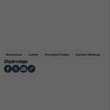
Rhinovirusi
Lodhja
Dhimbja E Kokës
Hunda E Bllokuar