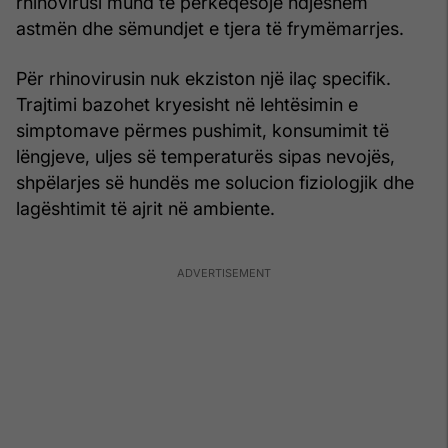
rhinovirusi mund të përkeqësojë ndjeshëm
astmën dhe sëmundjet e tjera të frymëmarrjes.
Për rhinovirusin nuk ekziston një ilaç specifik.
Trajtimi bazohet kryesisht në lehtësimin e
simptomave përmes pushimit, konsumimit të
lëngjeve, uljes së temperaturës sipas nevojës,
shpëlarjes së hundës me solucion fiziologjik dhe
lagështimit të ajrit në ambiente.