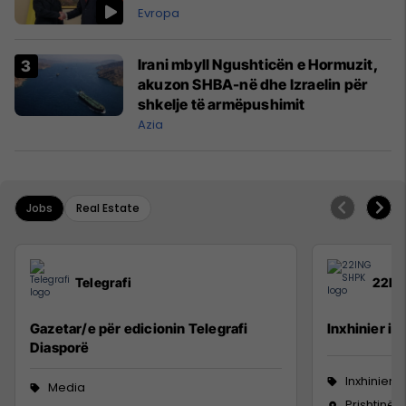
Evropa
Irani mbyll Ngushticën e Hormuzit,
akuzon SHBA-në dhe Izraelin për
shkelje të armëpushimit
Azia
Jobs
Real Estate
Telegrafi
22IN
Gazetar/e për edicionin Telegrafi
Inxhinier i 
Diasporë
Inxhinieri
Media
Prishtinë