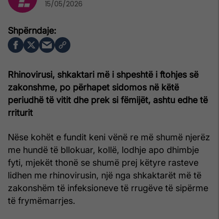
15/05/2026
Rhinovirusi, shkaktari më i shpeshtë i ftohjes së
zakonshme, po përhapet sidomos në këtë
periudhë të vitit dhe prek si fëmijët, ashtu edhe të
rriturit
Nëse kohët e fundit keni vënë re më shumë njerëz
me hundë të bllokuar, kollë, lodhje apo dhimbje
fyti, mjekët thonë se shumë prej këtyre rasteve
lidhen me rhinovirusin, një nga shkaktarët më të
zakonshëm të infeksioneve të rrugëve të sipërme
të frymëmarrjes.