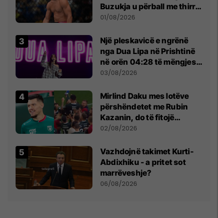
Buzukja u përball me thirrje
anti-shqiptare nga
01/08/2026
tribunat
Një pleskavicë e ngrënë
nga Dua Lipa në Prishtinë
në orën 04:28 të mëngjesit
- dhe bota digjitale serbe
03/08/2026
shpall gjendjen e luftës
Mirlind Daku mes lotëve
përshëndetet me Rubin
Kazanin, do të fitojë
miliona te Spartak Moska
02/08/2026
Vazhdojnë takimet Kurti-
Abdixhiku - a pritet sot
marrëveshje?
06/08/2026