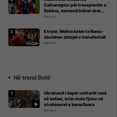
Calhanoglun për transplantin e
flokëve, momenti bëhet viral
pas derbit
Serie A
E kryer, Molina kalon te Roma -
zbulohen detajet e transferimit
Serie A
Në trend Botë
Ukrainasit i kapin ushtarët rusë
në befasi, ishin duke fjetur në
strehimoret e kamufluara
Evropa