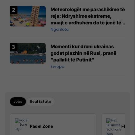
Meteorologët me parashikime të
reja: Ndryshime ekstreme,
muajt e ardhshëm do të jenë të
pazakontë
Nga Bota
Momenti kur droni ukrainas
godet plazhin në Rusi, pranë
"pallatit të Putinit"
Evropa
Jobs
Real Estate
Padel Zone
Flex B