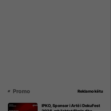
Promo
Reklamo këtu
IPKO, Sponsor i Artë i DokuFest