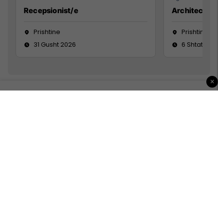
Recepsionist/e
Architect
Prishtine
Prishtinë
31 Gusht 2026
6 Shtator 2
×