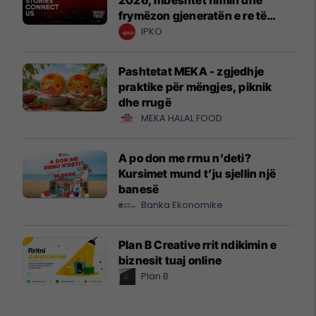
2026, mbështet filmin dhe
frymëzon gjeneratën e re të
krijuesve
IPKO
Pashtetat MEKA - zgjedhje
praktike për mëngjes, piknik
dhe rrugë
MEKA HALAL FOOD
A po don me rrnu n’deti?
Kursimet mund t’ju sjellin një
banesë
Banka Ekonomike
Plan B Creative rrit ndikimin e
biznesit tuaj online
Plan B