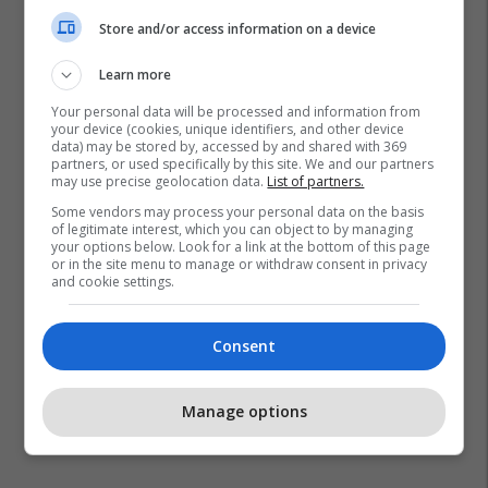
Store and/or access information on a device
Learn more
Your personal data will be processed and information from
Simon Kjaer
Serie A
Ac Milan
your device (cookies, unique identifiers, and other device
data) may be stored by, accessed by and shared with 369
partners, or used specifically by this site. We and our partners
may use precise geolocation data.
List of partners.
Some vendors may process your personal data on the basis
of legitimate interest, which you can object to by managing
your options below. Look for a link at the bottom of this page
or in the site menu to manage or withdraw consent in privacy
and cookie settings.
Consent
Manage options