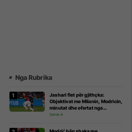
Nga Rubrika
Jashari flet për gjithçka:
Objektivat me Milanin, Modricin,
minutat dhe ofertat nga
Juventusi e Atalanta
Serie A
Modrić bën shaka me