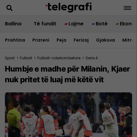
Ballina
Të fundit
Lajme
Botë
Ekono
Prishtina
Prizreni
Peja
Ferizaj
Gjakova
Mitrov
Sport
>
Futboll
>
Futboll-nderkombetare
>
Serie A
Humbje e madhe për Milanin, Kjaer
nuk pritet të luaj më këtë vit