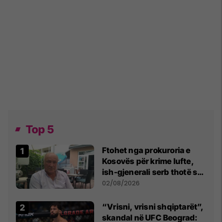
Top 5
Ftohet nga prokuroria e
Kosovës për krime lufte,
ish-gjenerali serb thotë se
dikush e tradhtoi në
02/08/2026
Beograd
“Vrisni, vrisni shqiptarët”,
skandal në UFC Beograd: