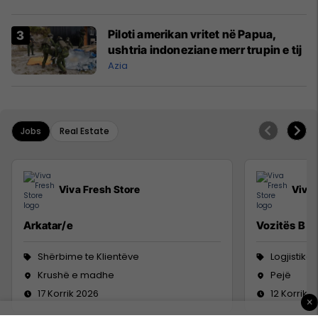
Piloti amerikan vritet në Papua,
ushtria indoneziane merr trupin e tij
Azia
Jobs
Real Estate
Viva Fresh Store
Viva 
Arkatar/e
Vozitës B
Shërbime te Klientëve
Logjistikë
Krushë e madhe
Pejë
17 Korrik 2026
12 Korrik 
×