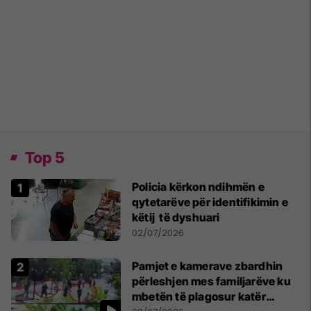
Top 5
Policia kërkon ndihmën e
qytetarëve për identifikimin e
këtij të dyshuari
02/07/2026
Pamjet e kamerave zbardhin
përleshjen mes familjarëve ku
mbetën të plagosur katër