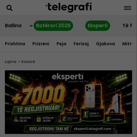
Ballina
Botërori 2026
Eksperti
Të fu
Prishtina
Prizreni
Peja
Ferizaj
Gjakova
Mitrov
Lajme
>
Kosovë