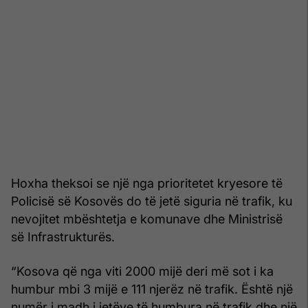
Hoxha theksoi se një nga prioritetet kryesore të
Policisë së Kosovës do të jetë siguria në trafik, ku
nevojitet mbështetja e komunave dhe Ministrisë
së Infrastrukturës.
“Kosova që nga viti 2000 mijë deri më sot i ka
humbur mbi 3 mijë e 111 njerëz në trafik. Është një
numër i madh i jetëve të humbura në trafik dhe një