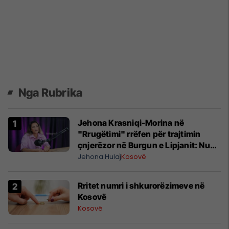
Nga Rubrika
Jehona Krasniqi-Morina në
"Rrugëtimi" rrëfen për trajtimin
çnjerëzor në Burgun e Lipjanit: Nuk
kërkoj hakmarrje
Jehona Hulaj
Kosovë
​Rritet numri i shkurorëzimeve në
Kosovë
Kosovë