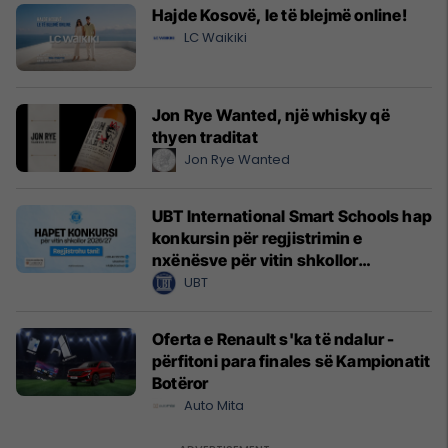
Hajde Kosovë, le të blejmë online!
LC Waikiki
Jon Rye Wanted, një whisky që
thyen traditat
Jon Rye Wanted
UBT International Smart Schools hap
konkursin për regjistrimin e
nxënësve për vitin shkollor
2026/2027
UBT
Oferta e Renault s'ka të ndalur -
përfitoni para finales së Kampionatit
Botëror
Auto Mita