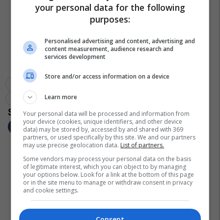
your personal data for the following
purposes:
Personalised advertising and content, advertising and
content measurement, audience research and
services development
Store and/or access information on a device
Policia E Kosovës
Gazmend Hoxha
Siguria Në Trafik
Learn more
Aksidentet Me Fatalitet
Your personal data will be processed and information from
your device (cookies, unique identifiers, and other device
data) may be stored by, accessed by and shared with 369
partners, or used specifically by this site. We and our partners
may use precise geolocation data.
List of partners.
Some vendors may process your personal data on the basis
of legitimate interest, which you can object to by managing
your options below. Look for a link at the bottom of this page
or in the site menu to manage or withdraw consent in privacy
and cookie settings.
Consent