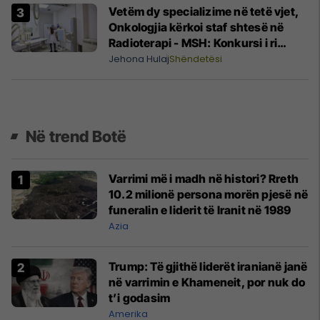
Vetëm dy specializime në tetë vjet,
Onkologjia kërkoi staf shtesë në
Radioterapi - MSH: Konkursi i ri
brenda dy muajsh
Jehona Hulaj
Shëndetësi
Në trend Botë
Varrimi më i madh në histori? Rreth
10.2 milionë persona morën pjesë në
funeralin e liderit të Iranit në 1989
Azia
Trump: Të gjithë liderët iranianë janë
në varrimin e Khameneit, por nuk do
t’i godasim
Amerika