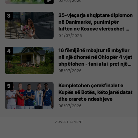
persona
02/07/2026
25-vjeçarja shqiptare diplomon
në Danimarkë, punimi për
luftën në Kosovë vlerësohet me
notën më të lartë
04/07/2026
16 fëmijë të mbajtur të mbyllur
në një dhomë në Ohio për 4 vjet
shpëtohen - tani ata i pret një
sfidë e madhe
05/07/2026
Kompletohen çerekfinalet e
Kupës së Botës, këto janë datat
dhe oraret e ndeshjeve
08/07/2026