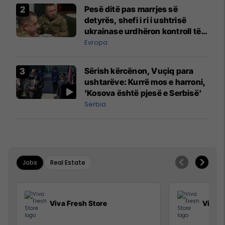
Pesë ditë pas marrjes së
detyrës, shefi i ri i ushtrisë
ukrainase urdhëron kontroll të
madh
Evropa
Sërish kërcënon, Vuçiq para
ushtarëve: Kurrë mos e harroni,
'Kosova është pjesë e Serbisë'
Serbia
Jobs
Real Estate
Viva Fresh Store
Viva F