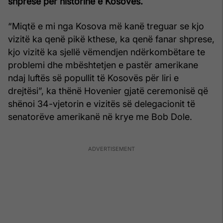
shprese për historinë e Kosovës.
“Miqtë e mi nga Kosova më kanë treguar se kjo
vizitë ka qenë pikë kthese, ka qenë fanar shprese,
kjo vizitë ka sjellë vëmendjen ndërkombëtare te
problemi dhe mbështetjen e pastër amerikane
ndaj luftës së popullit të Kosovës për liri e
drejtësi”, ka thënë Hovenier gjatë ceremonisë që
shënoi 34-vjetorin e vizitës së delegacionit të
senatorëve amerikanë në krye me Bob Dole.