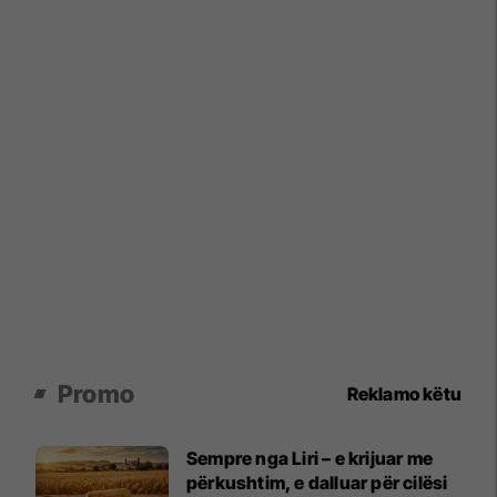
Promo
Reklamo këtu
Sempre nga Liri – e krijuar me
përkushtim, e dalluar për cilësi