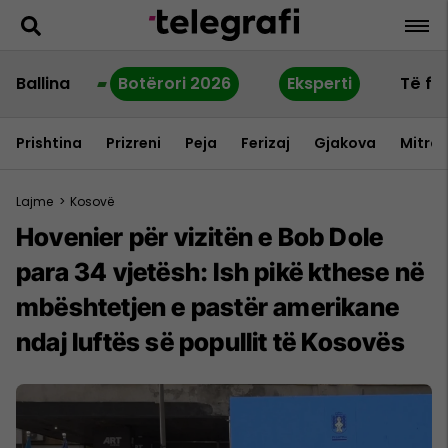
Ballina
Botërori 2026
Eksperti
Të fu
Prishtina
Prizreni
Peja
Ferizaj
Gjakova
Mitrov
Lajme
>
Kosovë
Hovenier për vizitën e Bob Dole
para 34 vjetësh: Ish pikë kthese në
mbështetjen e pastër amerikane
ndaj luftës së popullit të Kosovës