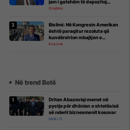
jam i gatshëm të depozitoj
dëshmi
Drejtësi
Bislimi: Në Kongresin Amerikan
është paraqitur rezoluta që
kundërshton mbajtjen e
Asamblesë Parlamentare të
Kosovë
OSBE-së në Beograd
Në trend Botë
Dritan Abazoviqi merret në
pyetje për dhënien e shtetësisë
së nderit biznesmenit kosovar
Mali i Zi