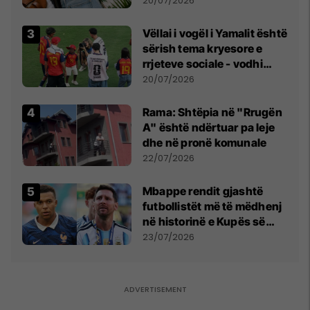
20/07/2026
Vëllai i vogël i Yamalit është
sërish tema kryesore e
rrjeteve sociale - vodhi
vëmendjen pas finales së
20/07/2026
Kupës së Botës
Rama: Shtëpia në "Rrugën
A" është ndërtuar pa leje
dhe në pronë komunale
22/07/2026
Mbappe rendit gjashtë
futbollistët më të mëdhenj
në historinë e Kupës së
Botës, Messi mbetet i dyti
23/07/2026