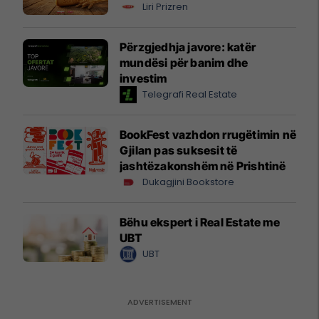
Liri Prizren
Përzgjedhja javore: katër
mundësi për banim dhe
investim
Telegrafi Real Estate
BookFest vazhdon rrugëtimin në
Gjilan pas suksesit të
jashtëzakonshëm në Prishtinë
Dukagjini Bookstore
Bëhu ekspert i Real Estate me
UBT
UBT