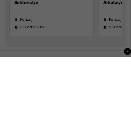
Sektorist/e
Arkatar/e
Ferizaj
Ferizaj
31 Korrik 2026
31 Korrik 20
×