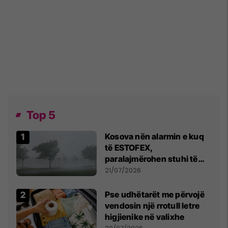
Top 5
Kosova nën alarmin e kuq
të ESTOFEX,
paralajmërohen stuhi të
fuqishme me breshër dhe
21/07/2026
erëra të forta
Pse udhëtarët me përvojë
vendosin një rrotull letre
higjienike në valixhe