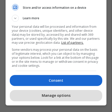
Store and/or access information on a device
Learn more
Your personal data will be processed and information from
your device (cookies, unique identifiers, and other device
Bob Dole
Shba
Jeffrey Hovenier
data) may be stored by, accessed by and shared with 369
partners, or used specifically by this site. We and our partners
may use precise geolocation data.
List of partners.
Some vendors may process your personal data on the basis
of legitimate interest, which you can object to by managing
your options below. Look for a link at the bottom of this page
or in the site menu to manage or withdraw consent in privacy
and cookie settings.
Consent
Manage options