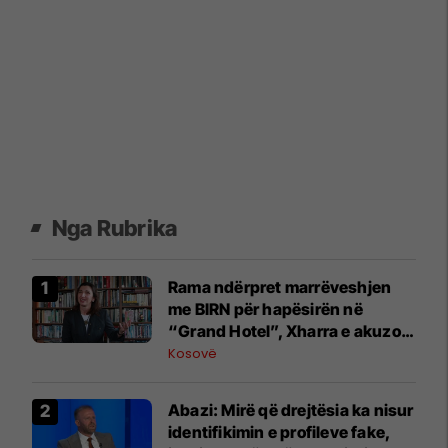
Nga Rubrika
Rama ndërpret marrëveshjen
me BIRN për hapësirën në
“Grand Hotel”, Xharra e akuzon
për hakmarrje
Kosovë
Abazi: Mirë që drejtësia ka nisur
identifikimin e profileve fake,