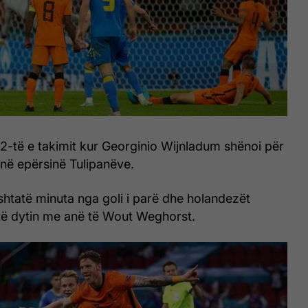
2-të e takimit kur Georginio Wijnladum shënoi për
ënë epërsinë Tulipanëve.
htatë minuta nga goli i parë dhe holandezët
të dytin me anë të Wout Weghorst.