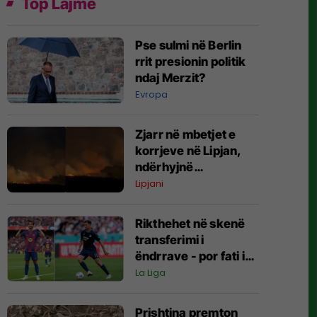
Top Lajme
Pse sulmi në Berlin
rrit presionin politik
ndaj Merzit?
Evropa
Zjarr në mbetjet e
korrjeve në Lipjan,
ndërhyjnë
zjarrëfikësit
Lipjani
Rikthehet në skenë
transferimi i
ëndrrave - por fati i
Fisnik Asllanit
La Liga
vazhdon të varet nga
Ferran Torres
Prishtina premton