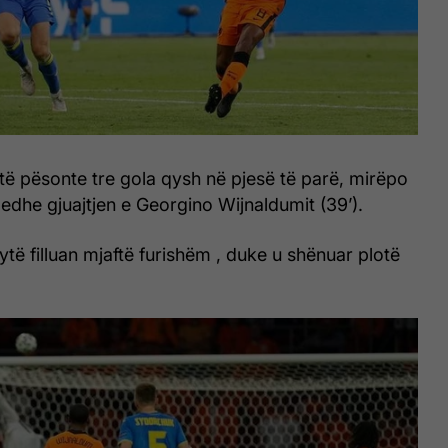
ë pësonte tre gola qysh në pjesë të parë, mirëpo
 edhe gjuajtjen e Georgino Wijnaldumit (39’).
ytë filluan mjaftë furishëm , duke u shënuar plotë