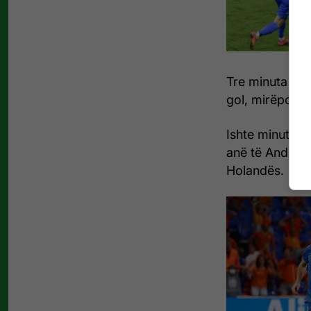
Tre minuta më 
gol, mirëpo Bus
Ishte minuta e
anë të Andryi 
Holandës.