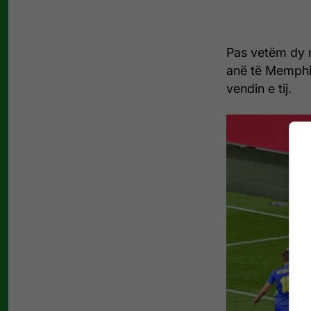
Pas vetëm dy m
anë të Memphis
vendin e tij.