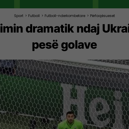
Sport
>
Futboll
>
Futboll-nderkombetare
>
Përfaqësueset
imin dramatik ndaj Ukrain
pesë golave