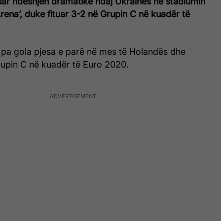
uar ndeshjen dramatike ndaj Ukrainës në stadiumin
Arena’, duke fituar 3-2 në Grupin C në kuadër të
 pa gola pjesa e parë në mes të Holandës dhe
upin C në kuadër të Euro 2020.