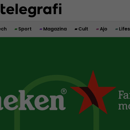
ech
Sport
Magazina
Cult
Ajo
Life