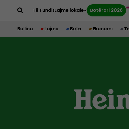
Të Fundit
Lajme lokale
Botërori 2026
Ballina
Lajme
Botë
Ekonomi
T