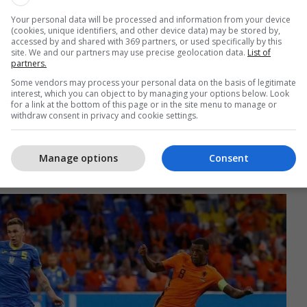
Your personal data will be processed and information from your device
(cookies, unique identifiers, and other device data) may be stored by,
accessed by and shared with 369 partners, or used specifically by this
site. We and our partners may use precise geolocation data.
List of
partners.
vonë, Denzel Dumfries pati një shans të mirë për
Some vendors may process your personal data on the basis of legitimate
interest, which you can object to by managing your options below. Look
chan sërish priti.
for a link at the bottom of this page or in the site menu to manage or
withdraw consent in privacy and cookie settings.
 28 kur erdhi shansi për Ukrainën që rrezikoi me
Yarmolenkos, por ajo u ndalua nga mbrojtësit e
Manage options
Consent