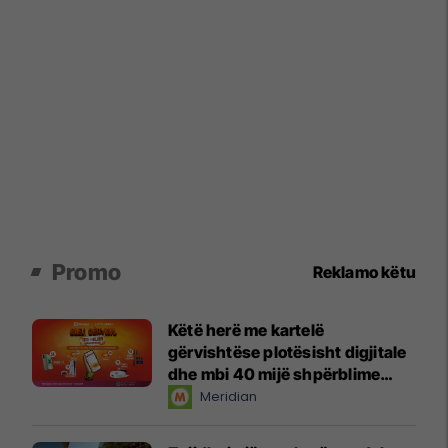
Promo
Reklamo këtu
Këtë herë me kartelë
gërvishtëse plotësisht digjitale
dhe mbi 40 mijë shpërblime
instant!
Meridian