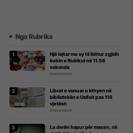
Nga Rubrika
Një lojtar me sy të lidhur zgjidh
kubin e Rubikut në 11.56
sekonda
Interesante
Librat e vonuar u kthyen në
bibliotekën e Uellsit pas 116
vjetësh
Interesante
La derën hapur për macen, në