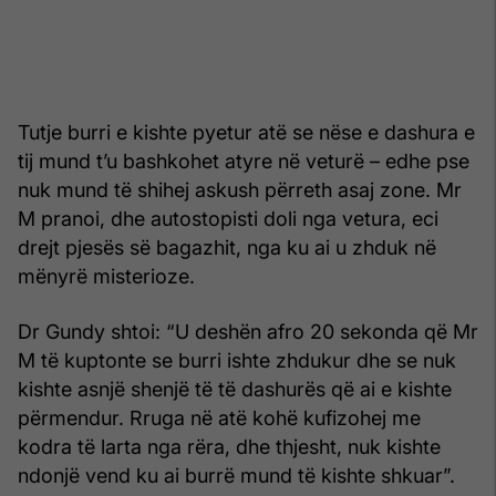
Tutje burri e kishte pyetur atë se nëse e dashura e
tij mund t’u bashkohet atyre në veturë – edhe pse
nuk mund të shihej askush përreth asaj zone. Mr
M pranoi, dhe autostopisti doli nga vetura, eci
drejt pjesës së bagazhit, nga ku ai u zhduk në
mënyrë misterioze.
Dr Gundy shtoi: “U deshën afro 20 sekonda që Mr
M të kuptonte se burri ishte zhdukur dhe se nuk
kishte asnjë shenjë të të dashurës që ai e kishte
përmendur. Rruga në atë kohë kufizohej me
kodra të larta nga rëra, dhe thjesht, nuk kishte
ndonjë vend ku ai burrë mund të kishte shkuar”.