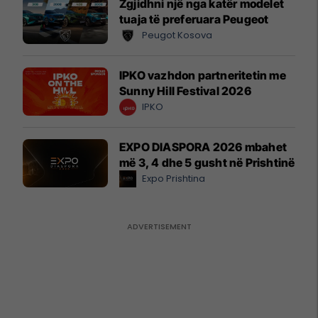
Zgjidhni një nga katër modelet
tuaja të preferuara Peugeot
Peugot Kosova
IPKO vazhdon partneritetin me
Sunny Hill Festival 2026
IPKO
EXPO DIASPORA 2026 mbahet
më 3, 4 dhe 5 gusht në Prishtinë
Expo Prishtina