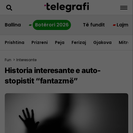
Ballina
Botërori 2026
Të fundit
Lajme
Prishtina
Prizreni
Peja
Ferizaj
Gjakova
Mitrov
Fun
>
Interesante
Historia interesante e auto-
stopistit “fantazmë”