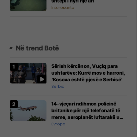
shtëpi i hyri një ari
Interesante
Në trend Botë
Sërish kërcënon, Vuçiq para
ushtarëve: Kurrë mos e harroni,
'Kosova është pjesë e Serbisë'
Serbia
14-vjeçari ndihmon policinë
britanike për një telefonatë të
rreme, aeroplanët luftarakë u
ngritën në ajër për të
Evropa
interceptuar fluturaken e Qatar