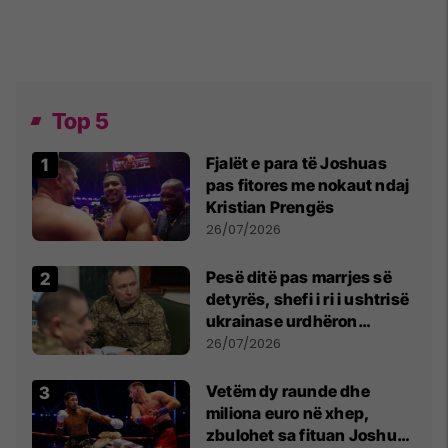
Top 5
Fjalët e para të Joshuas
pas fitores me nokaut ndaj
Kristian Prengës
26/07/2026
Pesë ditë pas marrjes së
detyrës, shefi i ri i ushtrisë
ukrainase urdhëron
kontroll të madh
26/07/2026
Vetëm dy raunde dhe
miliona euro në xhep,
zbulohet sa fituan Joshua