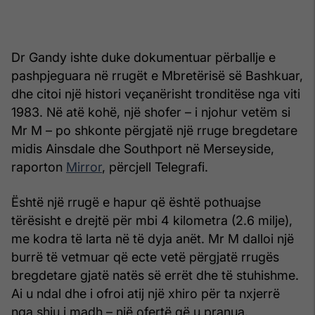
Dr Gandy ishte duke dokumentuar përballje e
pashpjeguara në rrugët e Mbretërisë së Bashkuar,
dhe citoi një histori veçanërisht tronditëse nga viti
1983. Në atë kohë, një shofer – i njohur vetëm si
Mr M – po shkonte përgjatë një rruge bregdetare
midis Ainsdale dhe Southport në Merseyside,
raporton
Mirror
, përcjell Telegrafi.
Është një rrugë e hapur që është pothuajse
tërësisht e drejtë për mbi 4 kilometra (2.6 milje),
me kodra të larta në të dyja anët. Mr M dalloi një
burrë të vetmuar që ecte vetë përgjatë rrugës
bregdetare gjatë natës së errët dhe të stuhishme.
Ai u ndal dhe i ofroi atij një xhiro për ta nxjerrë
nga shiu i madh – një ofertë që u pranua.