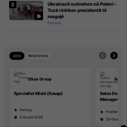
Airways që po shkonte drejt
Ukrainasit sulmohen në Poloni -
Mançesterit
Tusk i kërkon presidentit të
reagojë
Evropa
Jobs
Real Estate
Elkos Group
Solac
Specialist Mishi (Kasap)
Sales Devel
Manager
Ferizaj
Prishtinë
3 Gusht 2026
29 Gusht 2