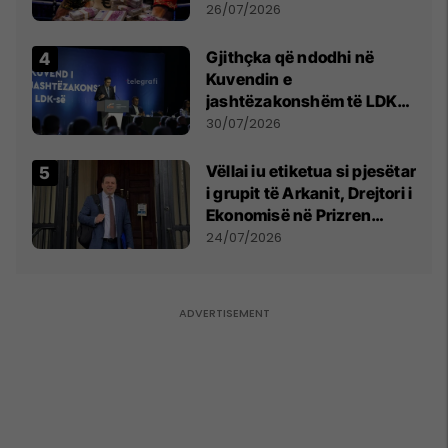
e Prenga
26/07/2026
Gjithçka që ndodhi në
Kuvendin e
jashtëzakonshëm të LDK-
së
30/07/2026
Vëllai iu etiketua si pjesëtar
i grupit të Arkanit, Drejtori i
Ekonomisë në Prizren
mohon pretendimet
24/07/2026