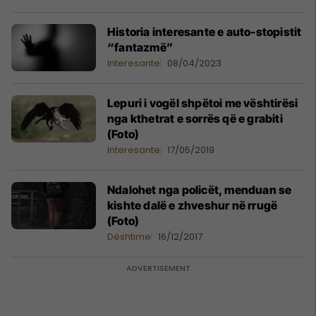
Historia interesante e auto-stopistit
“fantazmë”
Interesante
08/04/2023
Lepuri i vogël shpëtoi me vështirësi
nga kthetrat e sorrës që e grabiti
(Foto)
Interesante
17/05/2019
Ndalohet nga policët, menduan se
kishte dalë e zhveshur në rrugë
(Foto)
Dështime
16/12/2017