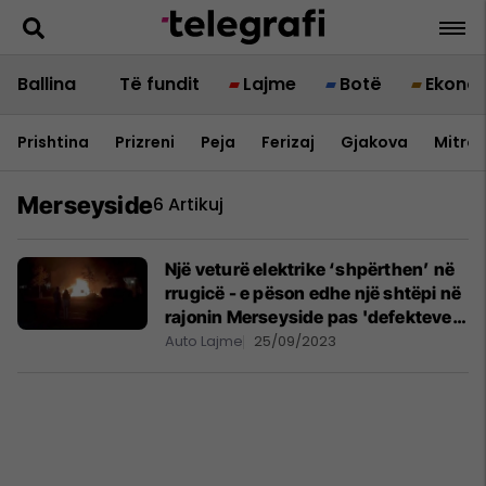
Ballina
Të fundit
Lajme
Botë
Ekono
Prishtina
Prizreni
Peja
Ferizaj
Gjakova
Mitrov
Merseyside
6 Artikuj
Një veturë elektrike ‘shpërthen’ në
rrugicë - e pëson edhe një shtëpi në
rajonin Merseyside pas 'defekteve
të baterisë'
Auto Lajme
25/09/2023