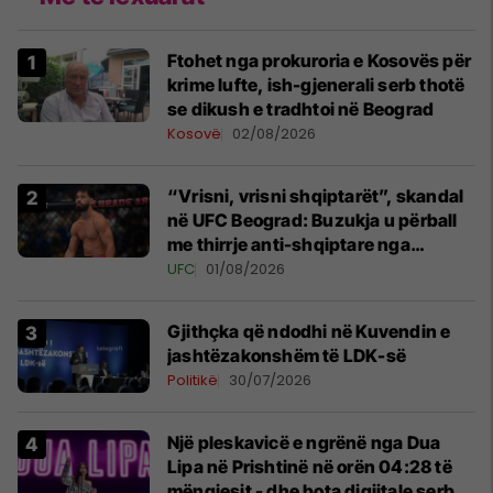
Ftohet nga prokuroria e Kosovës për
krime lufte, ish-gjenerali serb thotë
se dikush e tradhtoi në Beograd
Kosovë
02/08/2026
“Vrisni, vrisni shqiptarët”, skandal
në UFC Beograd: Buzukja u përball
me thirrje anti-shqiptare nga
tribunat
UFC
01/08/2026
Gjithçka që ndodhi në Kuvendin e
jashtëzakonshëm të LDK-së
Politikë
30/07/2026
Një pleskavicë e ngrënë nga Dua
Lipa në Prishtinë në orën 04:28 të
mëngjesit - dhe bota digjitale serbe