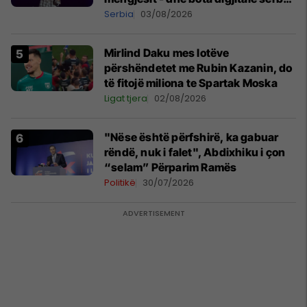
shpall gjendjen e luftës
Serbia
03/08/2026
Mirlind Daku mes lotëve
përshëndetet me Rubin Kazanin, do
të fitojë miliona te Spartak Moska
Ligat tjera
02/08/2026
"Nëse është përfshirë, ka gabuar
rëndë, nuk i falet", Abdixhiku i çon
“selam” Përparim Ramës
Politikë
30/07/2026