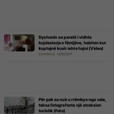
Dyshonin se paratë i vidhte
kujdestarja e fëmijëve, habiten kur
kuptojnë kush ishte hajni (Video)
Dështime
14/11/2017
Për pak sa nuk u rrëmbye nga vala,
teksa fotografonte një atraksion
turistik (Foto)