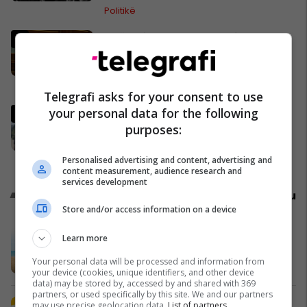
Politikë
Ndërpritet seanca, Kurti nuk
prezanton emër për
kryeparlamentar - kërkon kohë
shtesë për marrëveshje politike
Kosovë
Telegrafi asks for your consent to use
your personal data for the following
“Marre duhet me ju ardhë, turp
purposes:
për votat që i keni”, njëri nga
protestuesit i drejtohet Bedri
Hamzës
Politikë
Personalised advertising and content, advertising and
content measurement, audience research and
services development
Promo
Reklamo këtu
Store and/or access information on a device
A po don me rrnu n’deti? Kursimet
Learn more
mund t’ju sjellin një banesë
Your personal data will be processed and information from
Banka Ekonomike
your device (cookies, unique identifiers, and other device
data) may be stored by, accessed by and shared with 369
partners, or used specifically by this site. We and our partners
Plan B Creative rrit ndikimin e
may use precise geolocation data.
List of partners.