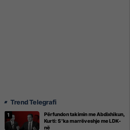
Trend Telegrafi
Përfundon takimin me Abdixhikun,
Kurti: S'ka marrëveshje me LDK-
në