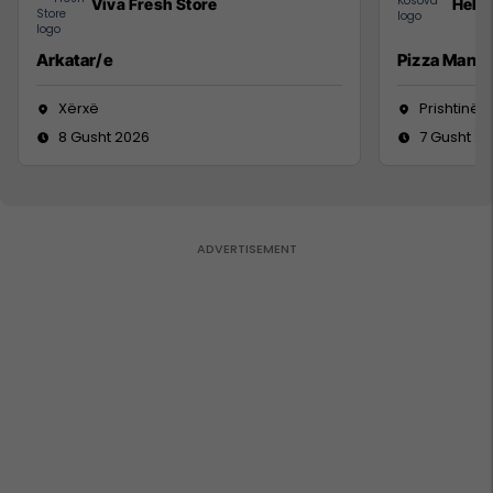
Viva Fresh Store
Hebs
Arkatar/e
Pizza Man
Xërxë
Prishtinë
8 Gusht 2026
7 Gusht 2