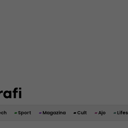
ech
Sport
Magazina
Cult
Ajo
Life