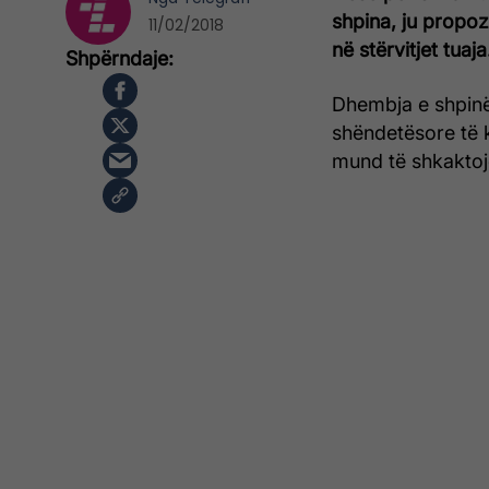
shpina, ju propoz
11/02/2018
në stërvitjet tuaja
Dhembja e shpinë
shëndetësore të 
mund të shkaktoj