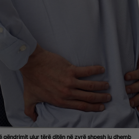
 qëndrimit ulur tërë ditën në zyrë shpesh ju dhemb