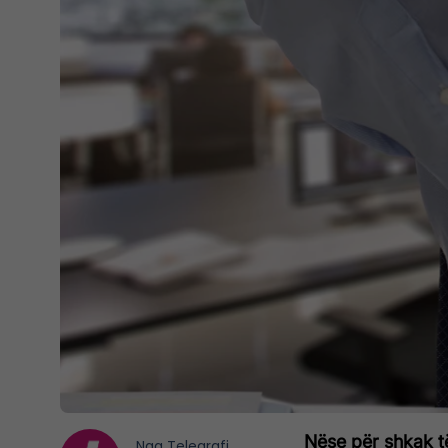
Nëse për shkak të
Nga
Telegrafi