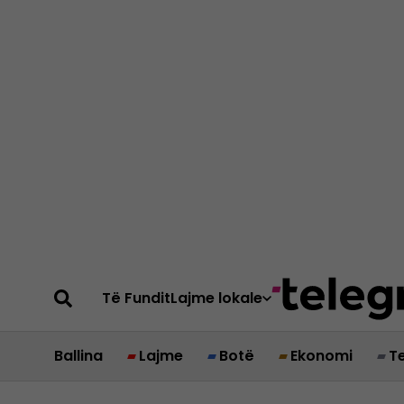
Të Fundit
Lajme lokale
Ballina
Lajme
Botë
Ekonomi
T