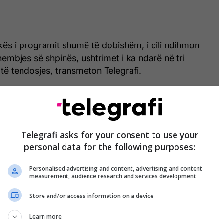
kës i programit shumë të dobishëm, i cili ndihmon
hembjes së shpinës, ushtrimet i ka ndarë në tri
 të tendosjes, transmeton Telegrafi.
het për tendosjen e fleksorëve të kërdhokullës dhe
 dhembjes në pjesën e poshtme lumbale të shpinës.
ytë
bëhen tendosjet e muskujve të gluteusit, ndërsa
Telegrafi asks for your consent to use your
 vihet në tendosjen e muskujve të shpinës.
personal data for the following purposes:
Personalised advertising and content, advertising and content
tri ushtrime, do t’i relaksoni muskujt e shpinës dhe
measurement, audience research and services development
min e lëvizjeve.
Store and/or access information on a device
të hollësishme, shikojeni videon:
Learn more