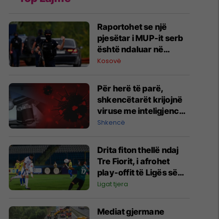
Raportohet se një
pjesëtar i MUP-it serb
është ndaluar në
Jarinë
Kosovë
Për herë të parë,
shkencëtarët krijojnë
viruse me inteligjencë
artificiale
Shkencë
Drita fiton thellë ndaj
Tre Fiorit, i afrohet
play-offit të Ligës së
Konferencës
Ligat tjera
Mediat gjermane