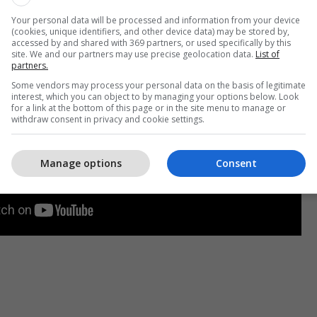
Your personal data will be processed and information from your device
(cookies, unique identifiers, and other device data) may be stored by,
accessed by and shared with 369 partners, or used specifically by this
site. We and our partners may use precise geolocation data.
List of
partners.
Some vendors may process your personal data on the basis of legitimate
interest, which you can object to by managing your options below. Look
for a link at the bottom of this page or in the site menu to manage or
withdraw consent in privacy and cookie settings.
Manage options
Consent