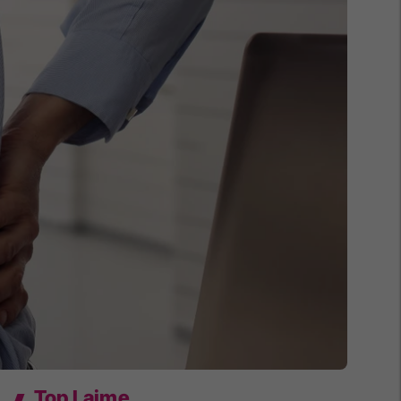
Top Lajme