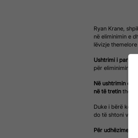
Ryan Krane, shpi
në eliminimin e d
lëvizje themelore
Ushtrimi i parë
bë
për eliminimin e
Në ushtrimin e d
në të tretin
theksi
Duke i bërë këto 
do të shtoni vëlli
Për udhëzime më 