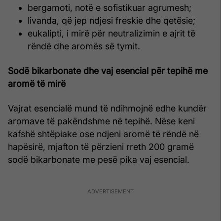
bergamoti, notë e sofistikuar agrumesh;
livanda, që jep ndjesi freskie dhe qetësie;
eukalipti, i mirë për neutralizimin e ajrit të
rëndë dhe aromës së tymit.
Sodë bikarbonate dhe vaj esencial për tepihë me
aromë të mirë
Vajrat esencialë mund të ndihmojnë edhe kundër
aromave të pakëndshme në tepihë. Nëse keni
kafshë shtëpiake ose ndjeni aromë të rëndë në
hapësirë, mjafton të përzieni rreth 200 gramë
sodë bikarbonate me pesë pika vaj esencial.