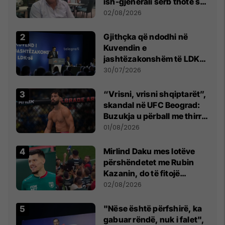
ish-gjenerali serb thotë se
dikush e tradhtoi në
02/08/2026
Beograd
Gjithçka që ndodhi në
Kuvendin e
jashtëzakonshëm të LDK-
së
30/07/2026
“Vrisni, vrisni shqiptarët”,
skandal në UFC Beograd:
Buzukja u përball me thirrje
anti-shqiptare nga
01/08/2026
tribunat
Mirlind Daku mes lotëve
përshëndetet me Rubin
Kazanin, do të fitojë
miliona te Spartak Moska
02/08/2026
"Nëse është përfshirë, ka
gabuar rëndë, nuk i falet",