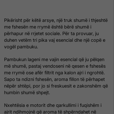
Pikërisht për këtë arsye, një truk shumë i thjeshtë
me fshesën me rrymë është bërë shumë i
përhapur në rrjetet sociale. Për ta provuar, ju
duhen vetëm tri pika vaj esencial dhe një copë e
vogël pambuku.
Pambukun lageni me vajin esencial që ju pëlqen
më shumë, pastaj vendoseni në qesen e fshesës
me rrymë ose afër filtrit nga kalon ajri i ngrohtë.
Sapo ta ndizni fshesën, aroma fillon të përhapet
nëpër shtëpi, por jo si freskuesit e zakonshëm që
humbin shumë shpejt.
Nxehtësia e motorit dhe qarkullimi i fuqishëm i
ajrit ndihmojnë që aroma të shpërndahet në