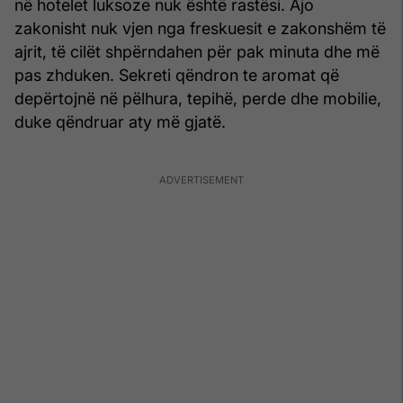
në hotelet luksoze nuk është rastësi. Ajo
zakonisht nuk vjen nga freskuesit e zakonshëm të
ajrit, të cilët shpërndahen për pak minuta dhe më
pas zhduken. Sekreti qëndron te aromat që
depërtojnë në pëlhura, tepihë, perde dhe mobilie,
duke qëndruar aty më gjatë.