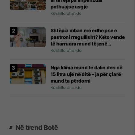
pothuajse asgjë
Këshilla dhe ide
Shtëpia mban erë edhe pse e
pastroni rregullisht? Këto vende
të harruara mund të jenë
shkaku
Këshilla dhe ide
Nga klima mund të dalin deri në
15 litra ujë në ditë – ja për çfarë
mund ta përdorni
Këshilla dhe ide
Në trend Botë