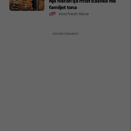
Një histori që rritet bashkë me
familjet tona
Viva Fresh Store