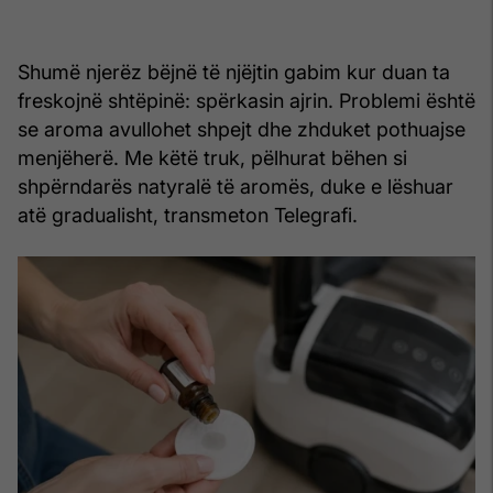
Shumë njerëz bëjnë të njëjtin gabim kur duan ta
freskojnë shtëpinë: spërkasin ajrin. Problemi është
se aroma avullohet shpejt dhe zhduket pothuajse
menjëherë. Me këtë truk, pëlhurat bëhen si
shpërndarës natyralë të aromës, duke e lëshuar
atë gradualisht, transmeton Telegrafi.