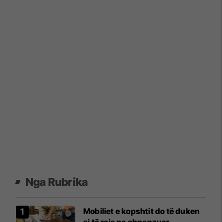
Nga Rubrika
Mobiliet e kopshtit do të duken
si të reja pa shpenzuar