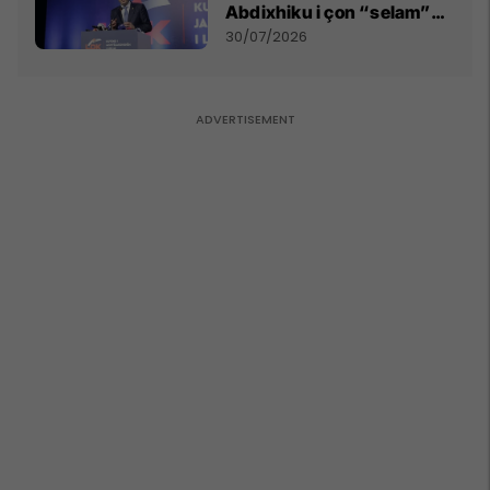
Abdixhiku i çon “selam”
Përparim Ramës
30/07/2026