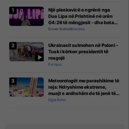
Një pleskavicë e ngrënë nga
Dua Lipa në Prishtinë në orën
04:28 të mëngjesit - dhe bota
digjitale serbe shpall gjendjen e
Enver Robelli
Serbia
luftës
Ukrainasit sulmohen në Poloni -
Tusk i kërkon presidentit të
reagojë
Evropa
Meteorologët me parashikime të
reja: Ndryshime ekstreme,
muajt e ardhshëm do të jenë të
pazakontë
Nga Bota