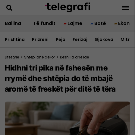
Ballina
Të fundit
Lajme
Botë
Ekono
Prishtina
Prizreni
Peja
Ferizaj
Gjakova
Mitrov
Lifestyle
>
Shtëpi dhe dekor
>
Këshilla dhe ide
Hidhni tri pika në fshesën me
rrymë dhe shtëpia do të mbajë
aromë të freskët për ditë të tëra