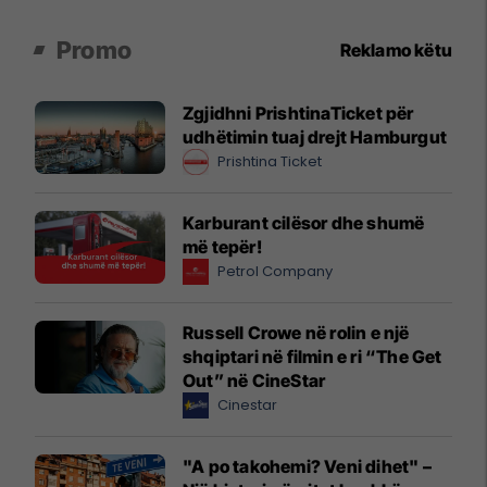
Promo
Reklamo këtu
Zgjidhni PrishtinaTicket për
udhëtimin tuaj drejt Hamburgut
Prishtina Ticket
Karburant cilësor dhe shumë
më tepër!
Petrol Company
Russell Crowe në rolin e një
shqiptari në filmin e ri “The Get
Out” në CineStar
Cinestar
"A po takohemi? Veni dihet" –