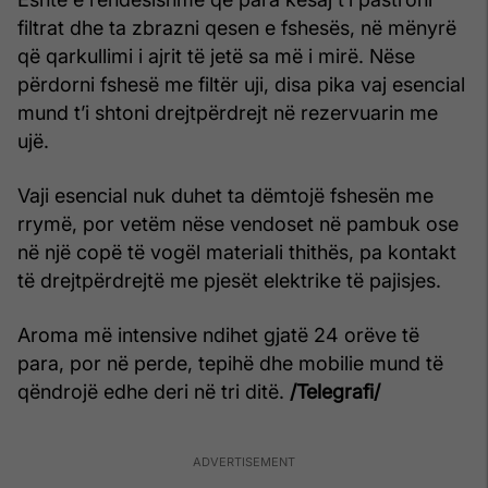
filtrat dhe ta zbrazni qesen e fshesës, në mënyrë
që qarkullimi i ajrit të jetë sa më i mirë. Nëse
përdorni fshesë me filtër uji, disa pika vaj esencial
mund t’i shtoni drejtpërdrejt në rezervuarin me
ujë.
Vaji esencial nuk duhet ta dëmtojë fshesën me
rrymë, por vetëm nëse vendoset në pambuk ose
në një copë të vogël materiali thithës, pa kontakt
të drejtpërdrejtë me pjesët elektrike të pajisjes.
Aroma më intensive ndihet gjatë 24 orëve të
para, por në perde, tepihë dhe mobilie mund të
qëndrojë edhe deri në tri ditë.
/Telegrafi/