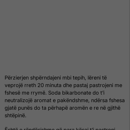
Përzierjen shpërndajeni mbi tepih, lëreni të
veprojë rreth 20 minuta dhe pastaj pastrojeni me
fshesë me rrymë. Soda bikarbonate do t’i
neutralizojë aromat e pakëndshme, ndërsa fshesa
gjatë punës do ta përhapë aromën e re në gjithë
shtëpinë.
Është e rëndësishme që para kësaj t’i pastroni