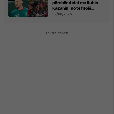
përshëndetet me Rubin
Kazanin, do të fitojë
miliona te Spartak Moska
02/08/2026