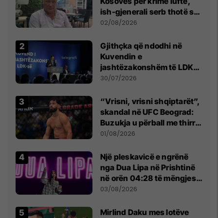
Kosovës për krime lufte,
ish-gjenerali serb thotë se
dikush e tradhtoi në
02/08/2026
Beograd
Gjithçka që ndodhi në
Kuvendin e
jashtëzakonshëm të LDK-
së
30/07/2026
“Vrisni, vrisni shqiptarët”,
skandal në UFC Beograd:
Buzukja u përball me thirrje
anti-shqiptare nga
01/08/2026
tribunat
Një pleskavicë e ngrënë
nga Dua Lipa në Prishtinë
në orën 04:28 të mëngjesit
- dhe bota digjitale serbe
03/08/2026
shpall gjendjen e luftës
Mirlind Daku mes lotëve