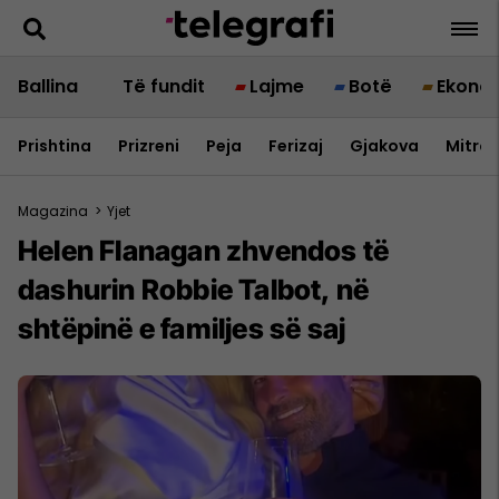
Ballina
Të fundit
Lajme
Botë
Ekono
Prishtina
Prizreni
Peja
Ferizaj
Gjakova
Mitrov
Magazina
>
Yjet
Helen Flanagan zhvendos të
dashurin Robbie Talbot, në
shtëpinë e familjes së saj