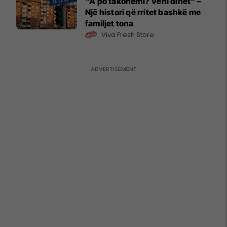
"A po takohemi? Veni dihet" –
Një histori që rritet bashkë me
familjet tona
Viva Fresh Store