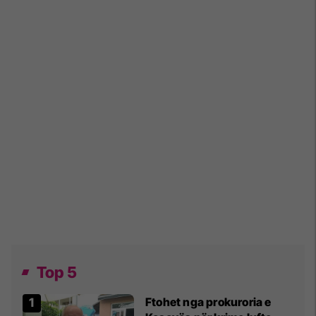
Top 5
Ftohet nga prokuroria e