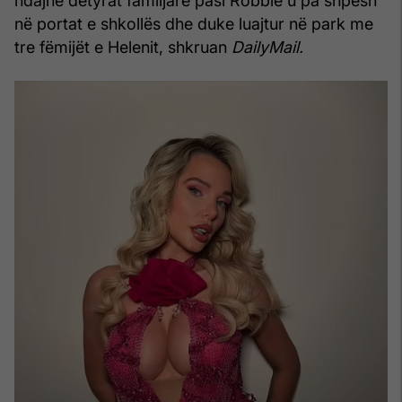
ndajnë detyrat familjare pasi Robbie u pa shpesh
në portat e shkollës dhe duke luajtur në park me
tre fëmijët e Helenit, shkruan
DailyMail.