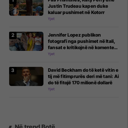
Justin Trudeau kapen duke
kaluar pushimet në Kotorr
Yjet
Jennifer Lopez publikon
fotografi nga pushimet në Itali,
fansat e kritikojnë në komente:
Fëmijët e tu janë vazhdimisht në
Yjet
telefona
David Beckham do të ketë vitin e
tij më fitimprurës deri më tani: Ai
do të fitojë 170 milionë dollarë
Yjet
Në trend Botë