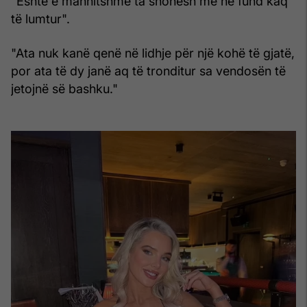
“Është e mahnitshme ta shohësh më në fund kaq
të lumtur".
"Ata nuk kanë qenë në lidhje për një kohë të gjatë,
por ata të dy janë aq të tronditur sa vendosën të
jetojnë së bashku."