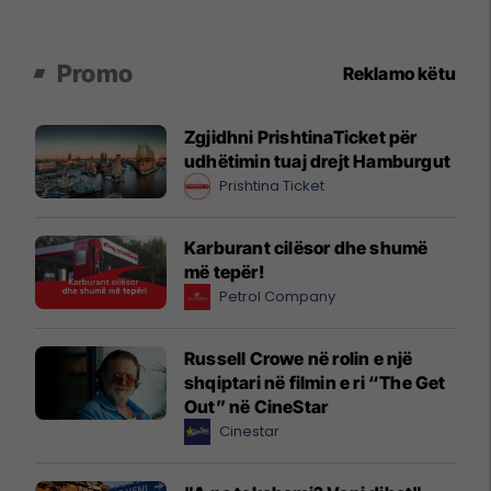
Promo
Reklamo këtu
Zgjidhni PrishtinaTicket për
udhëtimin tuaj drejt Hamburgut
Prishtina Ticket
Karburant cilësor dhe shumë
më tepër!
Petrol Company
Russell Crowe në rolin e një
shqiptari në filmin e ri “The Get
Out” në CineStar
Cinestar