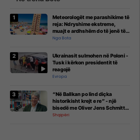
Meteorologët me parashikime të
reja: Ndryshime ekstreme,
muajt e ardhshëm do të jenë të
pazakontë
Nga Bota
Ukrainasit sulmohen në Poloni -
Tusk i kërkon presidentit të
reagojë
Evropa
“Në Ballkan po lind diçka
historikisht krejt e re” - një
bisedë me Oliver Jens Schmitt
mbi protestat në Shqipëri dhe të
Shqipëri
kaluarën e rajonit