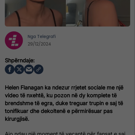
Nga
Telegrafi
29/12/2024
Helen Flanagan ka ndezur rrjetet sociale me një
video të nxehtë, ku pozon në dy komplete të
brendshme të egra, duke treguar trupin e saj të
tonifikuar dhe dekoltenë e përmirësuar pas
kirurgjisë.
Ajo ndau një moment të veçantë për fansat e saj