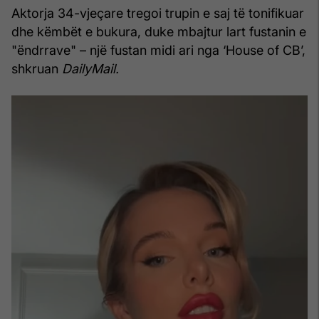
Aktorja 34-vjeçare tregoi trupin e saj të tonifikuar
dhe këmbët e bukura, duke mbajtur lart fustanin e
"ëndrrave" – një fustan midi ari nga ‘House of CB’,
shkruan
DailyMail.