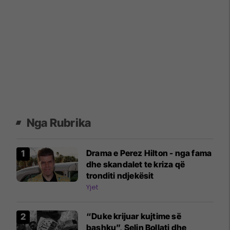
Nga Rubrika
Drama e Perez Hilton - nga fama
dhe skandalet te kriza që
tronditi ndjekësit
Yjet
“Duke krijuar kujtime së
bashku”, Selin Bollati dhe