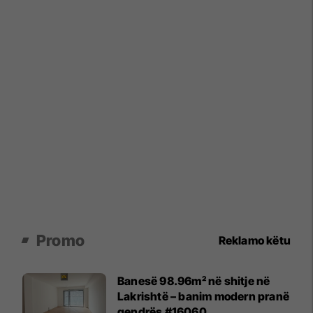
Promo
Reklamo këtu
Banesë 98.96m² në shitje në
Lakrishtë – banim modern pranë
qendrës #16060