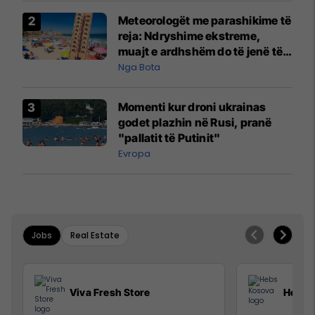
Meteorologët me parashikime të
reja: Ndryshime ekstreme,
muajt e ardhshëm do të jenë të
pazakontë
Nga Bota
Momenti kur droni ukrainas
godet plazhin në Rusi, pranë
"pallatit të Putinit"
Evropa
Jobs
Real Estate
Viva Fresh Store
Hebs 