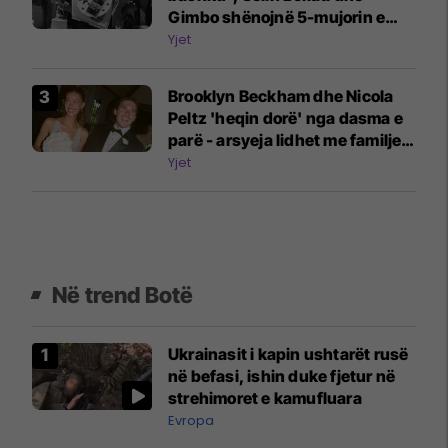
Gimbo shënojnë 5-mujorin e
lidhjes
Yjet
Brooklyn Beckham dhe Nicola
Peltz 'heqin dorë' nga dasma e
parë - arsyeja lidhet me familjen
Beckham
Yjet
Në trend Botë
Ukrainasit i kapin ushtarët rusë
në befasi, ishin duke fjetur në
strehimoret e kamufluara
Evropa