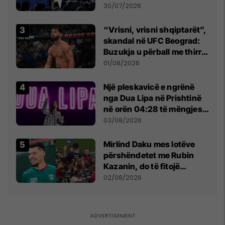
së
30/07/2026
“Vrisni, vrisni shqiptarët”,
skandal në UFC Beograd:
Buzukja u përball me thirrje
anti-shqiptare nga
01/08/2026
tribunat
Një pleskavicë e ngrënë
nga Dua Lipa në Prishtinë
në orën 04:28 të mëngjesit
- dhe bota digjitale serbe
03/08/2026
shpall gjendjen e luftës
Mirlind Daku mes lotëve
përshëndetet me Rubin
Kazanin, do të fitojë
miliona te Spartak Moska
02/08/2026