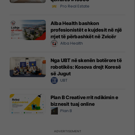
Pro Real Estate
Alba Health bashkon
profesionistët e kujdesit në një
rrjet të përbashkët në Zvicër
Alba Health
Nga UBT në skenën botërore të
robotikës: Kosova drejt Koresë
së Jugut
UBT
Plan B Creative rrit ndikimin e
biznesit tuaj online
Plan B