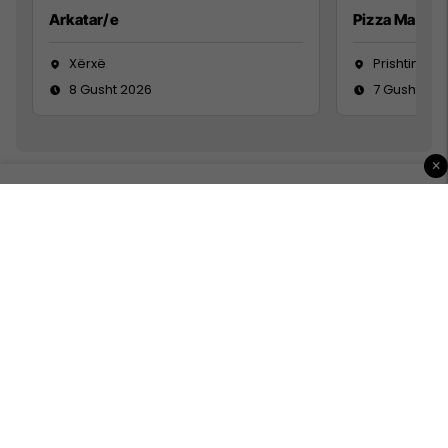
Arkatar/e
Pizza Man
Xërxë
Prishtinë
8 Gusht 2026
7 Gusht 20
×