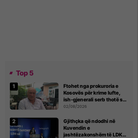
Top 5
Ftohet nga prokuroria e
Kosovës për krime lufte,
ish-gjenerali serb thotë se
dikush e tradhtoi në
02/08/2026
Beograd
Gjithçka që ndodhi në
Kuvendin e
jashtëzakonshëm të LDK-