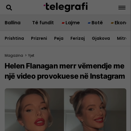
Ballina
Të fundit
Lajme
Botë
Ekono
Prishtina
Prizreni
Peja
Ferizaj
Gjakova
Mitrov
Magazina
>
Yjet
Helen Flanagan merr vëmendje me
një video provokuese në Instagram