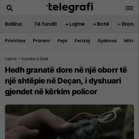
Ballina
Të fundit
Lajme
Botë
Ekono
Prishtina
Prizreni
Peja
Ferizaj
Gjakova
Mitrov
Lajme
>
Kronika e Zezë
Hedh granatë dore në një oborr të
një shtëpie në Deçan, i dyshuari
gjendet në kërkim policor