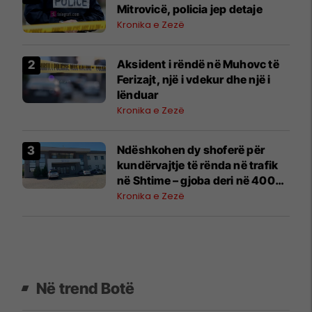
Mitrovicë, policia jep detaje
Kronika e Zezë
Aksident i rëndë në Muhovc të
Ferizajt, një i vdekur dhe një i
lënduar
Kronika e Zezë
Ndëshkohen dy shoferë për
kundërvajtje të rënda në trafik
në Shtime – gjoba deri në 400
euro
Kronika e Zezë
Në trend Botë