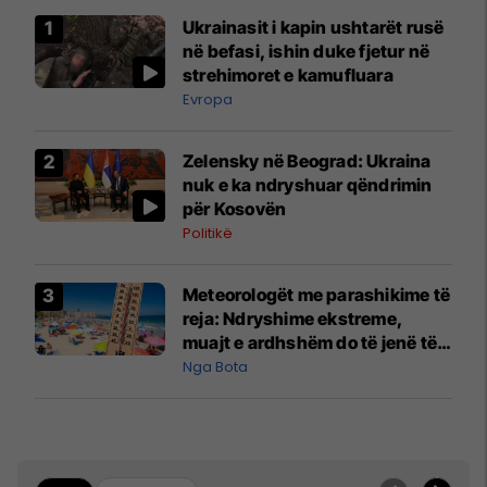
Ukrainasit i kapin ushtarët rusë
në befasi, ishin duke fjetur në
strehimoret e kamufluara
Evropa
Zelensky në Beograd: Ukraina
nuk e ka ndryshuar qëndrimin
për Kosovën
Politikë
Meteorologët me parashikime të
reja: Ndryshime ekstreme,
muajt e ardhshëm do të jenë të
pazakontë
Nga Bota