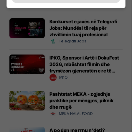
Promo
Reklamo këtu
Konkurset e javës në Telegrafi
Jobs: Mundësi të reja për
zhvillimin tuaj profesional
Telegrafi Jobs
IPKO, Sponsor i Artë i DokuFest
2026, mbështet filmin dhe
frymëzon gjeneratën e re të
krijuesve
IPKO
Pashtetat MEKA - zgjedhje
praktike për mëngjes, piknik
dhe rrugë
MEKA HALAL FOOD
A po don me rrnu n’deti?