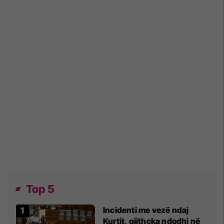
Top 5
Incidenti me vezë ndaj
Kurtit, gjithçka ndodhi në