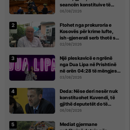
seancën konstituive të
Kuvendit
06/08/2026
Ftohet nga prokuroria e
Kosovës për krime lufte,
ish-gjenerali serb thotë se
dikush e tradhtoi në
02/08/2026
Beograd
Një pleskavicë e ngrënë
nga Dua Lipa në Prishtinë
në orën 04:28 të mëngjesit
- dhe bota digjitale serbe
03/08/2026
shpall gjendjen e luftës
Deda: Nëse deri nesër nuk
konstituohet Kuvendi, të
gjithë deputetët do të
bëjnë shkelje të rëndë
06/08/2026
kushtetuese
Mediat gjermane