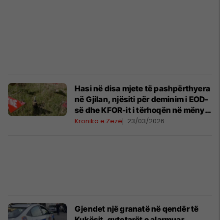
Hasi në disa mjete të pashpërthyera
në Gjilan, njësiti për deminim i EOD-
së dhe KFOR-it i tërhoqën në mënyrë
të sigurt
Kronika e Zezë
23/03/2026
Gjendet një granatë në qendër të
Kukësit, qytetarët e alarmuar