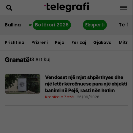
Ballina
Botërori 2026
Eksperti
Të fu
Prishtina
Prizreni
Peja
Ferizaj
Gjakova
Mitrov
Granatë
13 Artikuj
Vendoset një mjet shpërthyes dhe
një letër kërcënuese para një objekti
banimi në Pejë, rasti nën hetim
Kronika e Zezë
26/06/2026