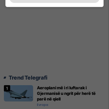
Trend Telegrafi
Aeroplani më i ri luftarak i
Gjermanisë u ngrit për herë të
parë në qiell
Evropa