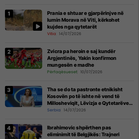
Prania e shtuar e gjarpërinjve në
lumin Morava në Viti, kërkohet
kujdes nga qytetarët
Vitia
14/07/2026
Zvicra pa heroin e saj kundër
Argjentinës, Yakin konfirmon
mungesën e madhe
Përfaqësueset
10/07/2026
Tha se do ta pastronte etnikisht
Kosovën po të ishte në vend të
Millosheviqit, Lëvizja e Qytetarëve
të Lirë në Serbi kërkon shkarkimin e
Serbia
14/07/2026
menjëhershëm të Snezhana
Paunoviq
Ibrahimovic shpërthen pas
eliminimit të Belgjikës: Trajneri