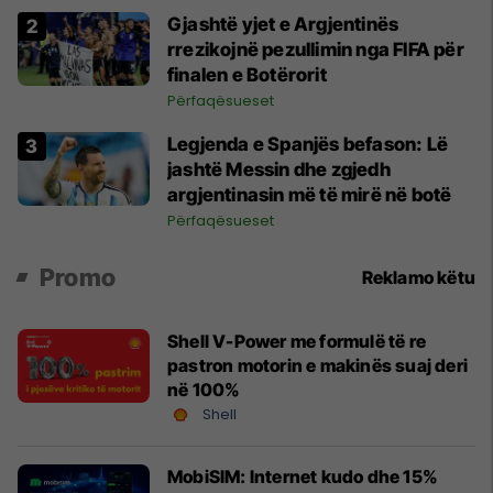
Gjashtë yjet e Argjentinës
rrezikojnë pezullimin nga FIFA për
finalen e Botërorit
Përfaqësueset
Legjenda e Spanjës befason: Lë
jashtë Messin dhe zgjedh
argjentinasin më të mirë në botë
Përfaqësueset
Promo
Reklamo këtu
Shell V-Power me formulë të re
pastron motorin e makinës suaj deri
në 100%
Shell
MobiSIM: Internet kudo dhe 15%