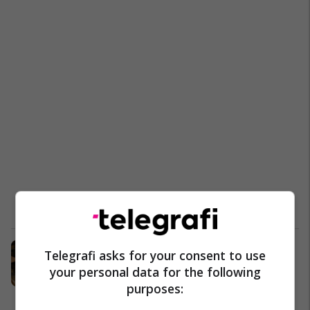
Aktivizoi pa dashje granatën në
Telegrafi asks for your consent to use
kafene, teksa mahitej me miqtë
your personal data for the following
(Video)
purposes:
Nga Bota
27/02/2017