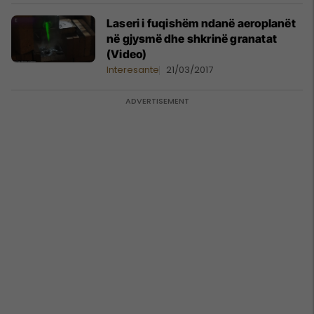
Laseri i fuqishëm ndanë aeroplanët
në gjysmë dhe shkrinë granatat
(Video)
Interesante
21/03/2017