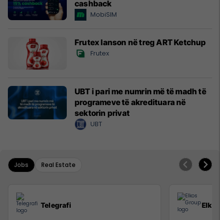
cashback
MobiSIM
Frutex lanson në treg ART Ketchup
Frutex
UBT i pari me numrin më të madh të
programeve të akredituara në
sektorin privat
UBT
Jobs
Real Estate
Telegrafi
Elko