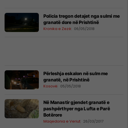
Policia tregon detajet nga sulmi me
granatë dore në Prishtinë
Kronika e Zezë
06/05/2018
Përleshja eskalon në sulm me
granatë, në Prishtinë
Kosovë
05/05/2018
Në Manastir gjendet granatë e
pashpërthyer nga Lufta e Parë
Botërore
Maqedonia e Veriut
26/03/2017