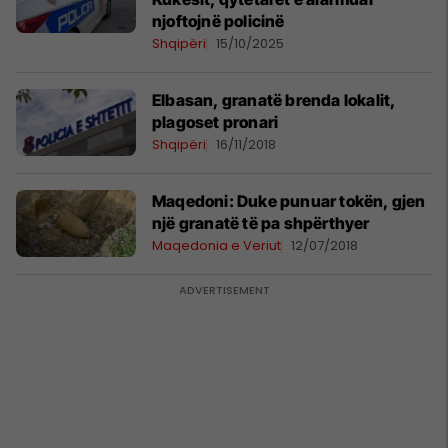
njoftojnë policinë
Shqipëri
15/10/2025
Elbasan, granatë brenda lokalit,
plagoset pronari
Shqipëri
16/11/2018
Maqedoni: Duke punuar tokën, gjen
një granatë të pa shpërthyer
Maqedonia e Veriut
12/07/2018