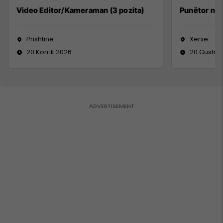
Video Editor/Kameraman (3 pozita)
Punëtor në
Prishtinë
Xërxe
20 Korrik 2026
20 Gusht 