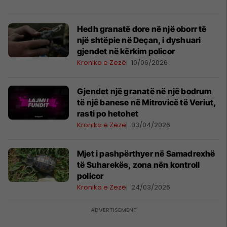
Hedh granatë dore në një oborr të
një shtëpie në Deçan, i dyshuari
gjendet në kërkim policor
Kronika e Zezë
10/06/2026
Gjendet një granatë në një bodrum
të një banese në Mitrovicë të Veriut,
rasti po hetohet
Kronika e Zezë
03/04/2026
Mjet i pashpërthyer në Samadrexhë
të Suharekës, zona nën kontroll
policor
Kronika e Zezë
24/03/2026