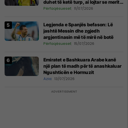
duhet të ketë turp, ai lojtar se meritoi
të luante
Përfaqësueset
11/07/2026
Legjenda e Spanjës befason: Lë
jashtë Messin dhe zgjedh
argjentinasin më të mirë në botë
Përfaqësueset
15/07/2026
Emiratet e Bashkuara Arabe kanë
një plan të madh për të anashkaluar
Ngushticën e Hormuzit
Azia
13/07/2026