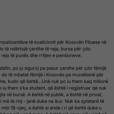
mpatizantëve të koalicionit për Kosovën Fituese në
do të ndërtojë çerdhe të reja, bursa për çdo
 reja të punës dhe rritjen e pensioneve.
atin, po ju siguroj pa pasur çerdhe për çdo fëmijë
do të mbetet fëmijë i Kosovës pa mundësinë për
dhe, kudo që është…Unë nuk po iu them kaq milionë
 iu them s’ka student, që është i regjistruar që nuk
ejta në bursë. A është në publik, a është në privat,
 më të rinj - janë duke na ikur. Nuk ka qytetarë të
bi 18-vjeç, a është ai ende i ri që është duke u