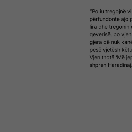
“Po iu tregojnë v
përfundonte ajo 
lira dhe tregonin
qeverisë, po vjen
gjëra që nuk kanë
pesë vjetësh këtu
Vjen thotë ‘Më jep
shpreh Haradinaj