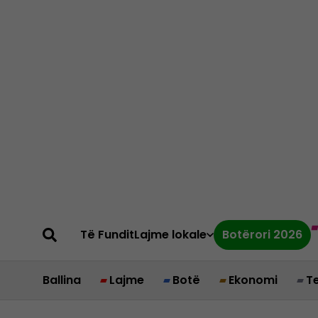
Të Fundit
Lajme lokale
Botërori 2026
Ballina
Lajme
Botë
Ekonomi
T