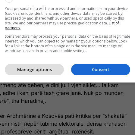
r tenderë njëburimor, dymijë tenderë njëburimor.
Your personal data will be processed and information from your device
(cookies, unique identifiers, and other device data) may be stored by,
r është i paraparë në rast të ndonjë vërshimi,
accessed by and shared with 369 partners, or used specifically by this
rofe ose ndonjë urgjence… Dy mijë tenderë
site. We and our partners may use precise geolocation data.
List of
partners.
k ka qejf të flasë dikush për tenderë njëburimor se
Some vendors may process your personal data on the basis of legitimate
rt e keni. Më sulmon mua, se nuk dëshiron të flasë
interest, which you can object to by managing your options below. Look
rgji, na është rritur çmimi dy herë. A ju ka ardhur
for a link at the bottom of this page or in the site menu to manage or
withdraw consent in privacy and cookie settings.
ura e energjisë e fryrë? Nuk ka qejf të flitet për
re. Ju e dini, s’kanë ardhur kurrë. Janë paguar, por
rë në Kosovë. I kanë dhënë milionat, por s’ka
Manage options
Consent
dhe një arsye tjetër, ai sidomos kur vjen në Klinë
ërmend atë qeben, e dini ju. I vjen siklet… Ia kam
, edhe i keni parë tash çfarë janë. Nuk po munden
erë”, tha Haradinaj.
ër Ardhmërinë e Kosovës pati kritika për “shakatë”
yeministri nëpër tubime elektorale, derisa krahason
profesorëve për t’i argëtuar nxënësit.