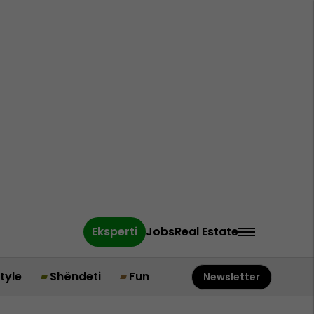
Eksperti
Jobs
Real Estate
style
Shëndeti
Fun
Newsletter