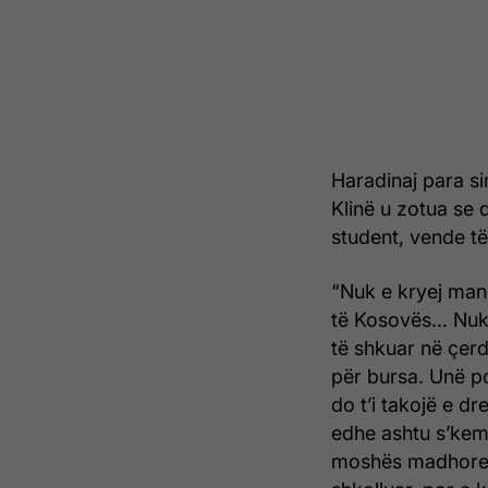
Haradinaj para si
Klinë u zotua se 
student, vende të
“Nuk e kryej mand
të Kosovës… Nuk 
të shkuar në çer
për bursa. Unë po
do t’i takojë e dr
edhe ashtu s’kemi
moshës madhore m