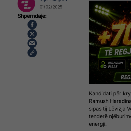
01/02/2025
Kandidati për kry
Ramush Haradinaj
sipas tij Lëvizja 
tenderë njëburim
energji.