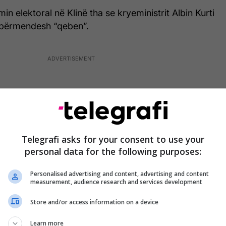
in elektoral në Klinë tha se kryeministrit Albin Kurti
ia përmendesh “qeben”.
Telegrafi asks for your consent to use your
personal data for the following purposes:
Personalised advertising and content, advertising and content
measurement, audience research and services development
Store and/or access information on a device
Learn more
 sulmojnë ndonjëherë? Dy arsye janë. Nuk po kanë