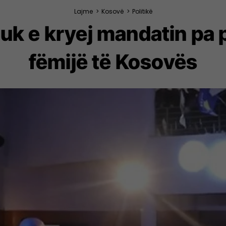
Lajme
>
Kosovë
>
Politikë
Nuk e kryej mandatin pa
fëmijë të Kosovës