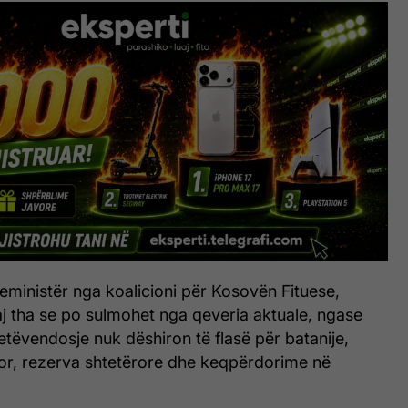
eministër nga koalicioni për Kosovën Fituese,
 tha se po sulmohet nga qeveria aktuale, ngase
Vetëvendosje nuk dëshiron të flasë për batanije,
or, rezerva shtetërore dhe keqpërdorime në