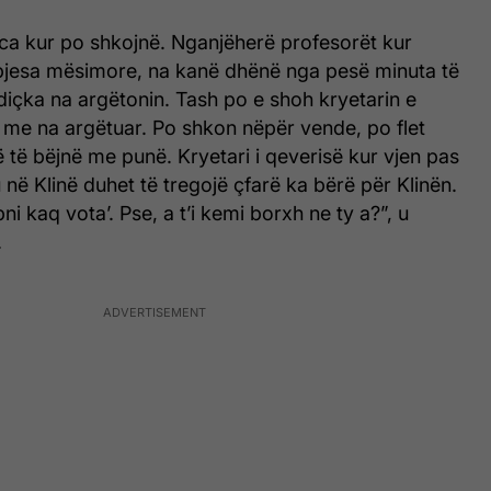
ica kur po shkojnë. Nganjëherë profesorët kur
pjesa mësimore, na kanë dhënë nga pesë minuta të
 diçka na argëtonin. Tash po e shoh kryetarin e
 me na argëtuar. Po shkon nëpër vende, po flet
 të bëjnë me punë. Kryetari i qeverisë kur vjen pas
 në Klinë duhet të tregojë çfarë ka bërë për Klinën.
ni kaq vota’. Pse, a t’i kemi borxh ne ty a?”, u
.