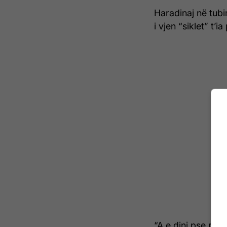
Haradinaj në tubim
i vjen “siklet” t’
“A e dini pse po