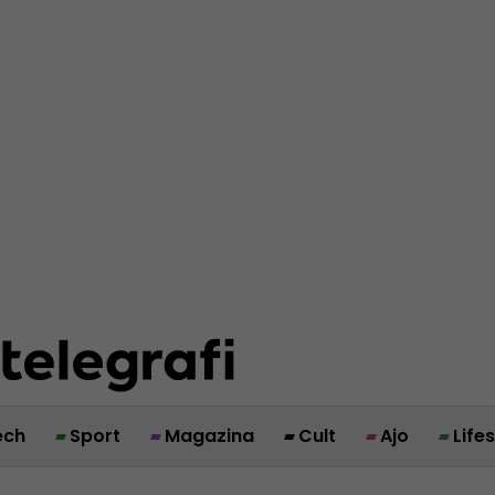
ech
Sport
Magazina
Cult
Ajo
Life