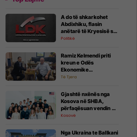
​A do të shkarkohet
Abdixhiku, flasin
anëtarë të Kryesisë së
LDK-së
Politikë
Ramiz Kelmendi priti
kreun e Odës
Ekonomike
Amerikane, u nderua
Të Tjera
me mirënjohje për 22
vjet bashkëpunim
Gjashtë nxënës nga
Kosova në SHBA,
përfaqësuan vendin në
programin prestigjioz
Kosovë
ODYLP-EAGLE 2026 të
Departamentit të
Nga Ukraina te Ballkani
Shtetit