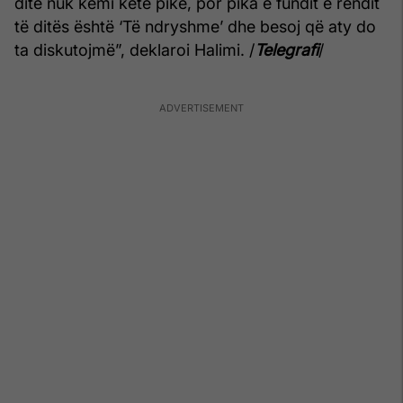
dite nuk kemi këtë pikë, por pika e fundit e rendit
të ditës është ‘Të ndryshme’ dhe besoj që aty do
ta diskutojmë”, deklaroi Halimi. /
Telegrafi
/