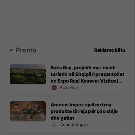
Promo
Reklamo këtu
Baks Bay, projekti me i madh
turistik në Shqipëri prezantohet
ne Expo Real Kosova: Vizitoni
shtandin dhe zbuloni
Baks Bay
mundësitë e investimit
Ananas Impex sjell në treg
produkte të reja për çdo shije
dhe gatim
Ananas Impex