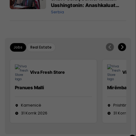
Uashingtonin: Anashkaluat
Banjskën, sulmin ndaj KFOR-it
Serbia
dhe rrëmbimin e Policëve të
Kosovës
Jobs
Real Estate
Viva Fresh Store
Viva F
Pranues Malli
Mirëmbajtës
Kamenicë
Prishtinë
31 Korrik 2026
31 Korrik 20