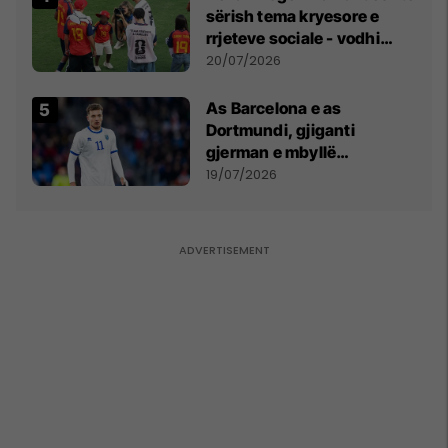
sërish tema kryesore e
rrjeteve sociale - vodhi
vëmendjen pas finales së
20/07/2026
Kupës së Botës
As Barcelona e as
Dortmundi, gjiganti
gjerman e mbyllë
marrëveshjen për Fisnik
19/07/2026
Asllanin