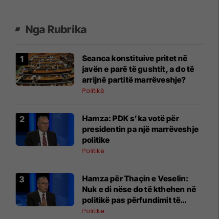
Nga Rubrika
Seanca konstituive pritet në
javën e parë të gushtit, a do të
arrijnë partitë marrëveshje?
Politikë
Hamza: PDK s’ka votë për
presidentin pa një marrëveshje
politike
Politikë
Hamza për Thaçin e Veselin:
Nuk e di nëse do të kthehen në
politikë pas përfundimit të
procesit në Hagë
Politikë