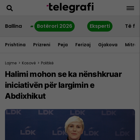
Ballina
Botërori 2026
Eksperti
Të fu
Prishtina
Prizreni
Peja
Ferizaj
Gjakova
Mitrov
Lajme
>
Kosovë
>
Politikë
Halimi mohon se ka nënshkruar
iniciativën për largimin e
Abdixhikut