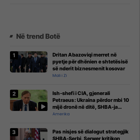
Në trend Botë
Dritan Abazoviqi merret në
pyetje për dhënien e shtetësisë
së nderit biznesmenit kosovar
Mali i Zi
Ish-shefi i CIA, gjenerali
Petraeus: Ukraina përdor mbi 10
mijë dronë në ditë, SHBA-ja
mbetet shumë prapa në
Amerika
prodhim
Pas nisjes së dialogut strategjik
SHBA-Serbi, Serwer kritikon