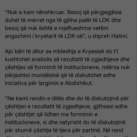
“Nuk e kam nënshkruar. Besoj që përgjegjësia
duhet të merret nga të gjitha palët të LDK dhe
besoj që nuk është e mjaftueshme vetëm
angazhimi i kryetarit të LDK-së”, u shpreh Halimi.
Ajo bëri të ditur se mbledhja e Kryesisë do t’i
kushtohet analizës së rezultatit të zgjedhjeve dhe
çështjes së formimit të institucioneve, ndërsa nuk
përjashtoi mundësinë që të diskutohet edhe
iniciativa për largimin e Abdixhikut.
“Ne kemi rendin e ditës dhe do të diskutojmë për
çështjen e rezultatit të zgjedhjeve, gjithsesi edhe
për çështjet që lidhen me formimin e
institucioneve, si dhe natyrisht do të diskutojmë
për shumë çështje të tjera për partinë. Në rend