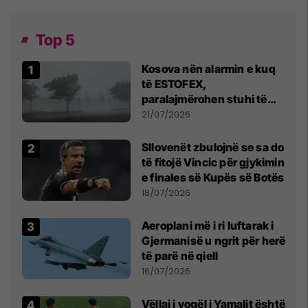
Top 5
Kosova nën alarmin e kuq
të ESTOFEX,
paralajmërohen stuhi të
fuqishme me breshër dhe
21/07/2026
erëra të forta
Sllovenët zbulojnë se sa do
të fitojë Vincic për gjykimin
e finales së Kupës së Botës
18/07/2026
Aeroplani më i ri luftarak i
Gjermanisë u ngrit për herë
të parë në qiell
16/07/2026
Vëllai i vogël i Yamalit është