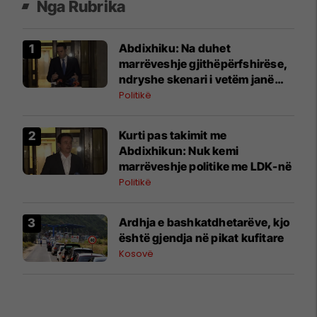
Nga Rubrika
Abdixhiku: Na duhet
marrëveshje gjithëpërfshirëse,
ndryshe skenari i vetëm janë
zgjedhjet
Politikë
Kurti pas takimit me
Abdixhikun: Nuk kemi
marrëveshje politike me LDK-në
Politikë
Ardhja e bashkatdhetarëve, kjo
është gjendja në pikat kufitare
Kosovë