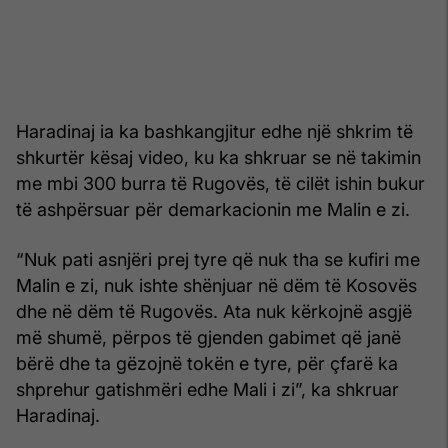
Haradinaj ia ka bashkangjitur edhe një shkrim të
shkurtër kësaj video, ku ka shkruar se në takimin
me mbi 300 burra të Rugovës, të cilët ishin bukur
të ashpërsuar për demarkacionin me Malin e zi.
“Nuk pati asnjëri prej tyre që nuk tha se kufiri me
Malin e zi, nuk ishte shënjuar në dëm të Kosovës
dhe në dëm të Rugovës. Ata nuk kërkojnë asgjë
më shumë, përpos të gjenden gabimet që janë
bërë dhe ta gëzojnë tokën e tyre, për çfarë ka
shprehur gatishmëri edhe Mali i zi”, ka shkruar
Haradinaj.