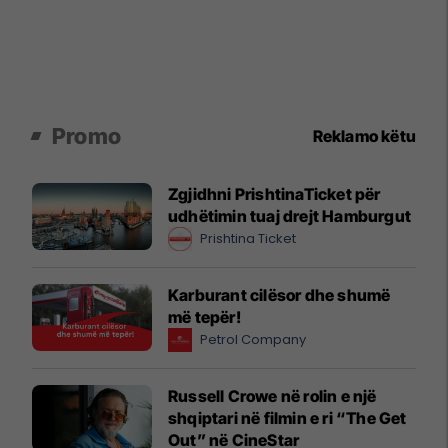
Promo
Reklamo këtu
Zgjidhni PrishtinaTicket për
udhëtimin tuaj drejt Hamburgut
Prishtina Ticket
Karburant cilësor dhe shumë
më tepër!
Petrol Company
Russell Crowe në rolin e një
shqiptari në filmin e ri “The Get
Out” në CineStar