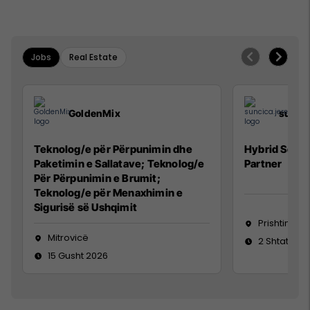
Jobs
Real Estate
GoldenMix
sunci
Teknolog/e për Përpunimin dhe
Hybrid Senio
Paketimin e Sallatave; Teknolog/e
Partner
Për Përpunimin e Brumit;
Teknolog/e për Menaxhimin e
Sigurisë së Ushqimit
Prishtinë
Mitrovicë
2 Shtator 2
15 Gusht 2026