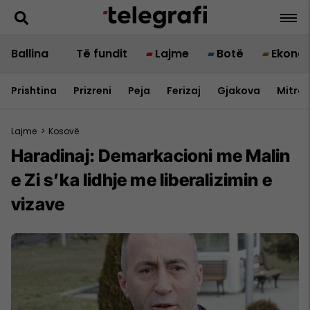
Ballina
Të fundit
Lajme
Botë
Ekono
Prishtina
Prizreni
Peja
Ferizaj
Gjakova
Mitrov
Lajme
>
Kosovë
Haradinaj: Demarkacioni me Malin
e Zi s’ka lidhje me liberalizimin e
vizave