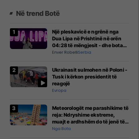
Në trend Botë
Një pleskavicë e ngrënë nga
Dua Lipa në Prishtinë në orën
04:28 të mëngjesit - dhe bota
digjitale serbe shpall gjendjen e
Enver Robelli
Serbia
luftës
Ukrainasit sulmohen në Poloni -
Tusk i kërkon presidentit të
reagojë
Evropa
Meteorologët me parashikime të
reja: Ndryshime ekstreme,
muajt e ardhshëm do të jenë të
pazakontë
Nga Bota