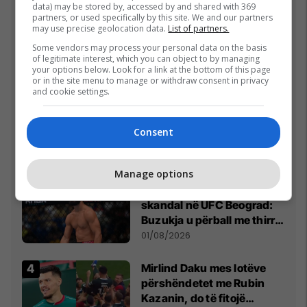
Top 5
data) may be stored by, accessed by and shared with 369
partners, or used specifically by this site. We and our partners
may use precise geolocation data.
List of partners.
Ftohet nga prokuroria e
Kosovës për krime lufte,
Some vendors may process your personal data on the basis
of legitimate interest, which you can object to by managing
ish-gjenerali serb thotë se
your options below. Look for a link at the bottom of this page
dikush e tradhtoi në
02/08/2026
or in the site menu to manage or withdraw consent in privacy
and cookie settings.
Beograd
Gjithçka që ndodhi në
Kuvendin e
Consent
jashtëzakonshëm të LDK-
së
30/07/2026
Manage options
“Vrisni, vrisni shqiptarët”,
skandal në UFC Beograd:
Buzukja u përball me thirrje
anti-shqiptare nga
01/08/2026
tribunat
Mirlind Daku mes lotëve
përshëndetet me Rubin
Kazanin, do të fitojë