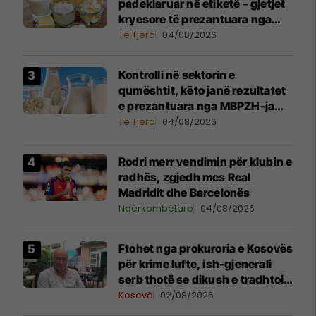
padeklaruar në etiketë – gjetjet
kryesore të prezantuara nga
AUV-i pas kontrollit në sektorin
Të Tjera
04/08/2026
e qumështit
Kontrolli në sektorin e
qumështit, këto janë rezultatet
e prezantuara nga MBPZH-ja
dhe AUV
Të Tjera
04/08/2026
Rodri merr vendimin për klubin e
radhës, zgjedh mes Real
Madridit dhe Barcelonës
Ndërkombëtare
04/08/2026
Ftohet nga prokuroria e Kosovës
për krime lufte, ish-gjenerali
serb thotë se dikush e tradhtoi
në Beograd
Kosovë
02/08/2026