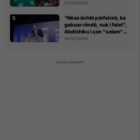
miliona te Spartak Moska
02/08/2026
"Nëse është përfshirë, ka
gabuar rëndë, nuk i falet",
Abdixhiku i çon “selam”
Përparim Ramës
30/07/2026