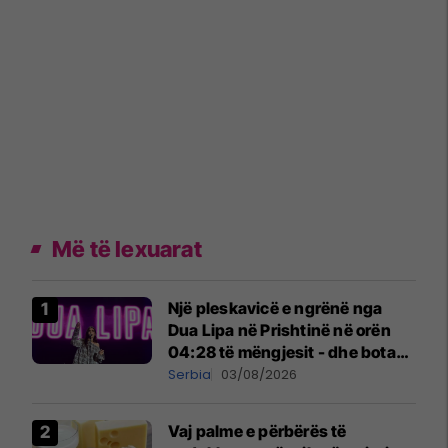
Më të lexuarat
Një pleskavicë e ngrënë nga
Dua Lipa në Prishtinë në orën
04:28 të mëngjesit - dhe bota
digjitale serbe shpall gjendjen e
Serbia
03/08/2026
luftës
Vaj palme e përbërës të