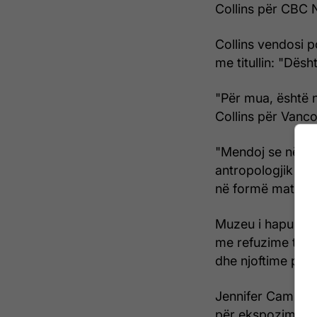
Collins për CBC 
Collins vendosi p
me titullin: "Dës
"Për mua, është n
Collins për Vanc
"Mendoj se në kët
antropologjik i a
në formë materiale
Muzeu i hapur për
me refuzime të n
dhe njoftime pus
Jennifer Campbell,
për ekspozim.