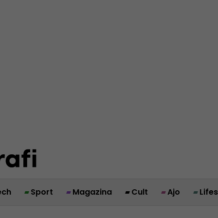
ech
Sport
Magazina
Cult
Ajo
Life