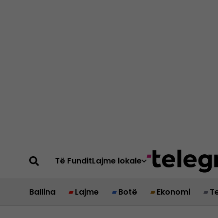
Të Fundit
Lajme lokale
Ballina
Lajme
Botë
Ekonomi
T