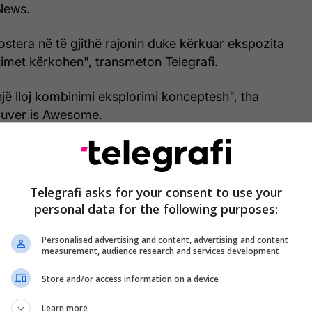
News.
ostera në të gjithë rajonin duke kërkuar ekspozita
htimet kërkohen", transmeton Telegrafi.
jë lloj kombinimi eksplorimi konceptesh", tha
ouver is Awesome.
ë pikë, ajo që është bërë është një vështrim
saj që përbën dështim për një individ dhe si duket ai
", shtoi ai.
Telegrafi asks for your consent to use your
personal data for the following purposes:
mban një "mur refuzimesh", i cili është i mbushur
dryshme të aplikimeve të paraqitura për punësim
Personalised advertising and content, advertising and content
measurement, audience research and services development
himi nga puna.
Store and/or access information on a device
 nëna e Collins, paraqiti fustanin e saj të nusërisë
Learn more