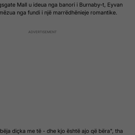
gsgate Mall u ideua nga banori i Burnaby-t, Eyvan
frymëzua nga fundi i një marrëdhënieje romantike.
 bëja diçka me të - dhe kjo është ajo që bëra", tha