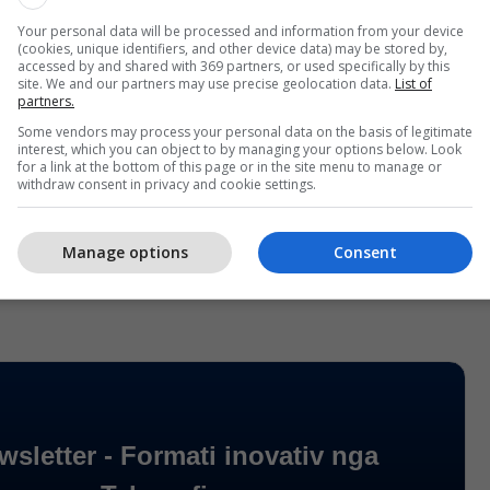
Your personal data will be processed and information from your device
(cookies, unique identifiers, and other device data) may be stored by,
një histori për një dështim që ndodhi në martesën
accessed by and shared with 369 partners, or used specifically by this
ritëm të ecnim përpara. E kam quajtur Fije Pafajësie,
site. We and our partners may use precise geolocation data.
List of
partners.
fajësinë e përrallave të rreme ose gjërave që
Some vendors may process your personal data on the basis of legitimate
dodhin kur je i ri... dhe nuk ndodhin", tha ajo.
interest, which you can object to by managing your options below. Look
for a link at the bottom of this page or in the site menu to manage or
withdraw consent in privacy and cookie settings.
jë punues me tehe te Lynn Valley Forge, paraqiti një
e cila doli të ishte e pamprehtë për shkak të vetive
tij të shuarjes. /Telegrafi/
Manage options
Consent