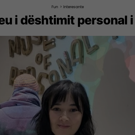
Fun
>
Interesante
u i dështimit personal i