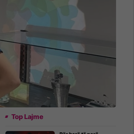
Top Lajme