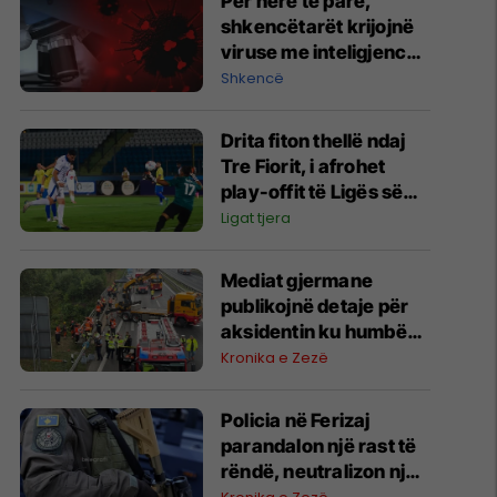
Për herë të parë,
shkencëtarët krijojnë
viruse me inteligjencë
artificiale
Shkencë
Drita fiton thellë ndaj
Tre Fiorit, i afrohet
play-offit të Ligës së
Konferencës
Ligat tjera
Mediat gjermane
publikojnë detaje për
aksidentin ku humbën
jetën tre mërgimtarë
Kronika e Zezë
nga Komogllava e
Ferizajt
Policia në Ferizaj
parandalon një rast të
rëndë, neutralizon një