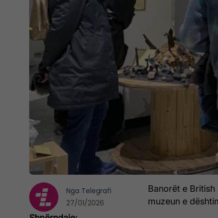
Banorët e British
Nga
Telegrafi
muzeun e dështim
27/01/2026