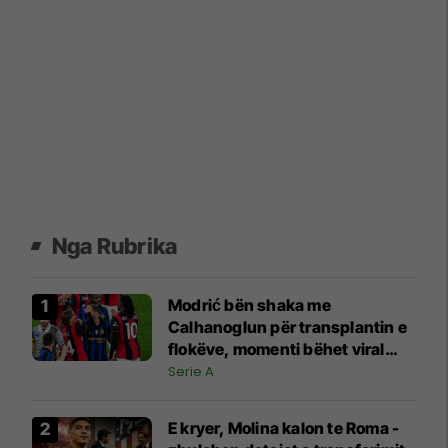
Nga Rubrika
Modrić bën shaka me
Calhanoglun për transplantin e
flokëve, momenti bëhet viral
pas derbit
Serie A
E kryer, Molina kalon te Roma -