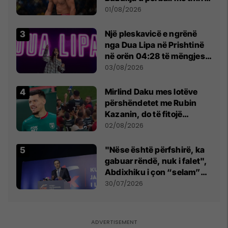
anti-shqiptare nga
01/08/2026
tribunat
Një pleskavicë e ngrënë
nga Dua Lipa në Prishtinë
në orën 04:28 të mëngjesit
- dhe bota digjitale serbe
03/08/2026
shpall gjendjen e luftës
Mirlind Daku mes lotëve
përshëndetet me Rubin
Kazanin, do të fitojë
miliona te Spartak Moska
02/08/2026
"Nëse është përfshirë, ka
gabuar rëndë, nuk i falet",
Abdixhiku i çon “selam”
Përparim Ramës
30/07/2026