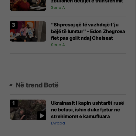
zbulohen detajet e transferimit
Serie A
"Shpresoj që të vazhdojë t’ju
bëjë të lumtur" - Edon Zhegrova
flet pas golit ndaj Chelseat
Serie A
Në trend Botë
Ukrainasit i kapin ushtarët rusë
në befasi, ishin duke fjetur në
strehimoret e kamufluara
Evropa