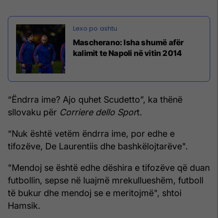
Mascherano: Isha shumë afër
kalimit te Napoli në vitin 2014
“Ëndrra ime? Ajo quhet Scudetto”, ka thënë
sllovaku për
Corriere dello Spor
t.
“Nuk është vetëm ëndrra ime, por edhe e
tifozëve, De Laurentiis dhe bashkëlojtarëve".
"Mendoj se është edhe dëshira e tifozëve që duan
futbollin, sepse në luajmë mrekullueshëm, futboll
të bukur dhe mendoj se e meritojmë", shtoi
Hamsik.