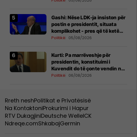
Politikë
05/08/2026
Gashi: Nëse LDK-ja insiston për
postin e presidentit, situata
komplikohet - pres që të ketë
lëshim
Politikë
05/08/2026
Kurti: Pa marrëveshje për
presidentin, konstituimi i
Kuvendit do të çonte vendin në
zgjedhje të reja
Politikë
06/08/2026
Rreth nesh
Politikat e Privatësisë
Na Kontaktoni
Prokurimi i Hapur
RTV Dukagjini
Deutsche Welle
ICK
Ndreqe.com
Shkabaj
Germin