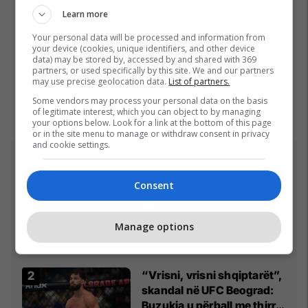
Learn more
Your personal data will be processed and information from
your device (cookies, unique identifiers, and other device
data) may be stored by, accessed by and shared with 369
partners, or used specifically by this site. We and our partners
may use precise geolocation data.
List of partners.
Some vendors may process your personal data on the basis
of legitimate interest, which you can object to by managing
your options below. Look for a link at the bottom of this page
or in the site menu to manage or withdraw consent in privacy
and cookie settings.
Top 5
Consent
Ftohet nga prokuroria e
Kosovës për krime lufte,
ish-gjenerali serb thotë se
Manage options
dikush e tradhtoi në
02/08/2026
Beograd
“Vrisni, vrisni shqiptarët”,
skandal në UFC Beograd:
Buzukja u përball me thirrje