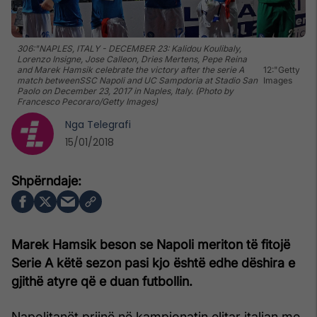
306:"NAPLES, ITALY - DECEMBER 23: Kalidou Koulibaly,
Lorenzo Insigne, Jose Calleon, Dries Mertens, Pepe Reina
and Marek Hamsik celebrate the victory after the serie A
12:"Getty
match betweenSSC Napoli and UC Sampdoria at Stadio San
Images
Paolo on December 23, 2017 in Naples, Italy. (Photo by
Francesco Pecoraro/Getty Images)
Nga
Telegrafi
15/01/2018
Marek Hamsik beson se Napoli meriton të fitojë
Serie A këtë sezon pasi kjo është edhe dëshira e
gjithë atyre që e duan futbollin.
Napolitanët prijnë në kampionatin elitar italian me