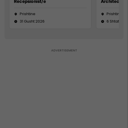
Recepsionist/e
Architect
Prishtine
Prishtinë
31 Gusht 2026
6 Shtator 2