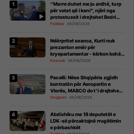
“Marre duhet me ju ardhë, turp
për votat që i keni”, njëri nga
protestuesit i drejtohet Bedri
Hamzës
Politikë
06/08/2026
Ndërpritet seanca, Kurti nuk
prezanton emër për
kryeparlamentar - kërkon kohë
shtesë për marrëveshje politike
Kosovë
06/08/2026
Pacolli: Nëse Shqipëria zgjidh
kontratën për Aeroportin e
Vlorës, MABCO do t’i drejtohet
arbitrazhit ndërkombëtar
Shqipëri
05/08/2026
Abdixhiku me 18 deputetët e
LDK-së përcaktojnë rrugëtimin
e përbashkët