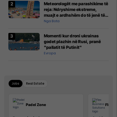
Meteorologët me parashikime të
reja: Ndryshime ekstreme,
muajt e ardhshëm do të jenë të
pazakontë
Nga Bota
Momenti kur droni ukrainas
godet plazhin në Rusi, pranë
"pallatit të Putinit"
Evropa
Jobs
Real Estate
Padel Zone
Flex B