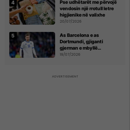
Pse udhëtarët me përvojë
vendosin një rrotull letre
higjienike në valixhe
20/07/2026
As Barcelona e as
Dortmundi, gjiganti
gjerman e mbyllë
marrëveshjen për Fisnik
19/07/2026
Asllanin