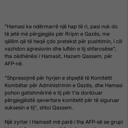
"Hamasi ka ndërmarrë një hap të ri, pasi nuk do
të jetë më përgjegjës për Rripin e Gazës, me
qëllim që të heqë çdo pretekst për pushtimin, i cili
vazhdon agresionin dhe luftën e tij shfarosëse",
tha zëdhënësi i Hamasit, Hazem Qassem, për
AFP-në.
"Shpresojmë për hyrjen e shpejtë të Komitetit
Kombëtar për Administrimin e Gazës, dhe Hamasi
pohon gatishmërinë e tij për t'ia dorëzuar
përgjegjësitë qeveritare komitetit për të siguruar
suksesin e tij", shtoi Qassem.
Një zyrtar i Hamasit më parë i tha AFP-së se grupi