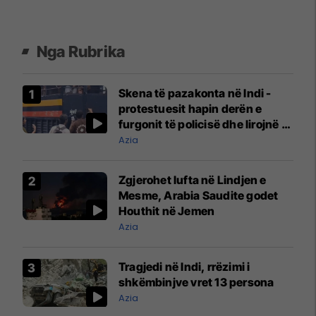
Nga Rubrika
Skena të pazakonta në Indi -
protestuesit hapin derën e
furgonit të policisë dhe lirojnë të
arrestuarit
Azia
Zgjerohet lufta në Lindjen e
Mesme, Arabia Saudite godet
Houthit në Jemen
Azia
Tragjedi në Indi, rrëzimi i
shkëmbinjve vret 13 persona
Azia