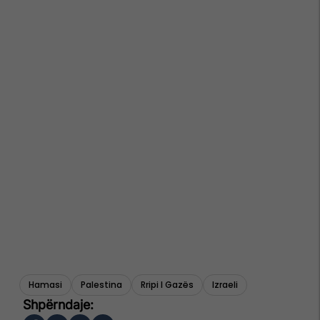
Hamasi
Palestina
Rripi I Gazës
Izraeli