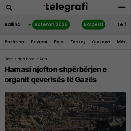
Ballina
Botërori 2026
Eksperti
Të fu
Prishtina
Prizreni
Peja
Ferizaj
Gjakova
Mitrov
Botë
>
Nga Bota
>
Azia
Hamasi njofton shpërbërjen e
organit qeverisës të Gazës