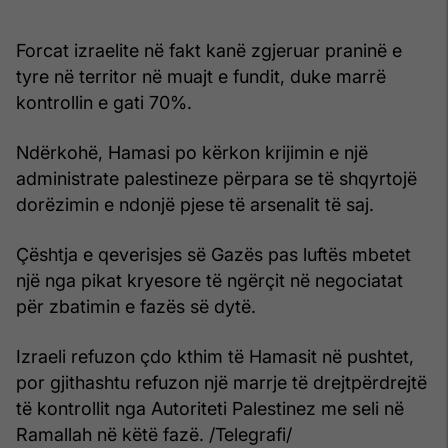
Forcat izraelite në fakt kanë zgjeruar praninë e
tyre në territor në muajt e fundit, duke marrë
kontrollin e gati 70%.
Ndërkohë, Hamasi po kërkon krijimin e një
administrate palestineze përpara se të shqyrtojë
dorëzimin e ndonjë pjese të arsenalit të saj.
Çështja e qeverisjes së Gazës pas luftës mbetet
një nga pikat kryesore të ngërçit në negociatat
për zbatimin e fazës së dytë.
Izraeli refuzon çdo kthim të Hamasit në pushtet,
por gjithashtu refuzon një marrje të drejtpërdrejtë
të kontrollit nga Autoriteti Palestinez me seli në
Ramallah në këtë fazë. /Telegrafi/