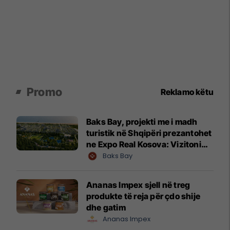
Promo
Reklamo këtu
Baks Bay, projekti me i madh
turistik në Shqipëri prezantohet
ne Expo Real Kosova: Vizitoni
shtandin dhe zbuloni
Baks Bay
mundësitë e investimit
Ananas Impex sjell në treg
produkte të reja për çdo shije
dhe gatim
Ananas Impex