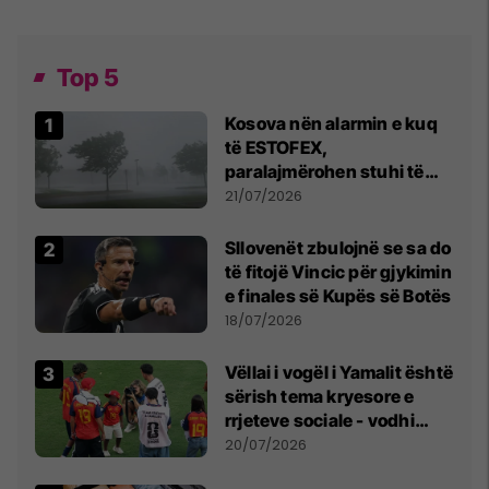
Top 5
Kosova nën alarmin e kuq
të ESTOFEX,
paralajmërohen stuhi të
fuqishme me breshër dhe
21/07/2026
erëra të forta
Sllovenët zbulojnë se sa do
të fitojë Vincic për gjykimin
e finales së Kupës së Botës
18/07/2026
Vëllai i vogël i Yamalit është
sërish tema kryesore e
rrjeteve sociale - vodhi
vëmendjen pas finales së
20/07/2026
Kupës së Botës