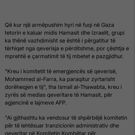
Që kur një armëpushim hyri në fuqi në Gaza
tetorin e kaluar midis Hamasit dhe Izraelit, grupi
ka thënë vazhdimisht se është i përgatitur të
tërhiqet nga qeverisja e përditshme, por çështja e
mprehtë e çarmatimit të tij mbetet e pazgjidhur.
"Kreu i komitetit të emergjencës së qeverisë,
Mohammed al-Farra, ka paraqitur zyrtarisht
dorëheqjen e tij", tha Ismail al-Thawabta, kreu i
zyrës së medias qeveritare të Hamasit, për
agjencinë e lajmeve AFP.
"Ai gjithashtu ka vendosur të shpërbëjë komitetin
për të lehtësuar tranzicionin administrativ dhe
qeveritar në Komitetin Kombëtar për