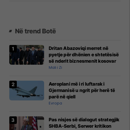
Në trend Botë
Dritan Abazoviqi merret në
pyetje për dhënien e shtetësisë
së nderit biznesmenit kosovar
Mali i Zi
Aeroplani më i ri luftarak i
Gjermanisë u ngrit për herë të
parë në qiell
Evropa
Pas nisjes së dialogut strategjik
SHBA-Serbi, Serwer kritikon