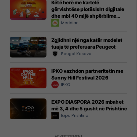
Këtë herë me kartelë
gërvishtëse plotësisht digjitale
dhe mbi 40 mijë shpërblime
instant!
Meridian
Zgjidhni një nga katër modelet
tuaja të preferuara Peugeot
Peugot Kosova
IPKO vazhdon partneritetin me
Sunny Hill Festival 2026
IPKO
EXPO DIASPORA 2026 mbahet
më 3, 4 dhe 5 gusht në Prishtinë
Expo Prishtina