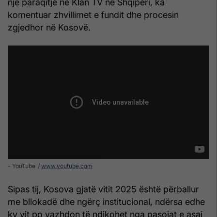
një paraqitje në Klan TV në Shqipëri, ka
komentuar zhvillimet e fundit dhe procesin
zgjedhor në Kosovë.
- YouTube
www.youtube.com
Sipas tij, Kosova gjatë vitit 2025 është përballur
me bllokadë dhe ngërç institucional, ndërsa edhe
ky vit po vazhdon të ndikohet nga pasojat e asaj