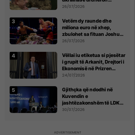
kontroll të madh
26/07/2026
Vetëm dy raunde dhe
miliona euro në xhep,
zbulohet sa fituan Joshua
e Prenga
26/07/2026
Vëllai iu etiketua si pjesëtar
i grupit të Arkanit, Drejtori i
Ekonomisë në Prizren
mohon pretendimet
24/07/2026
Gjithçka që ndodhi në
Kuvendin e
jashtëzakonshëm të LDK-
së
30/07/2026