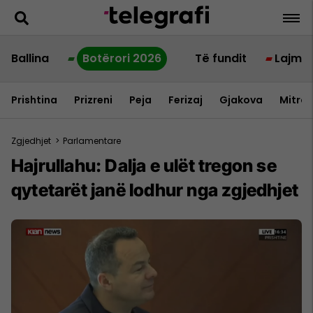
Ballina
Botërori 2026
Të fundit
Lajme
Prishtina
Prizreni
Peja
Ferizaj
Gjakova
Mitrov
Zgjedhjet
>
Parlamentare
Hajrullahu: Dalja e ulët tregon se
qytetarët janë lodhur nga zgjedhjet