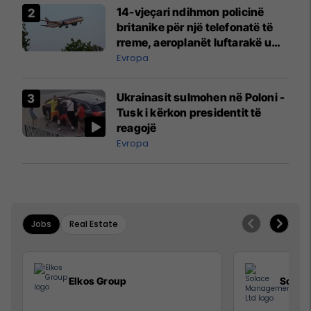
14-vjeçari ndihmon policinë
britanike për një telefonatë të
rreme, aeroplanët luftarakë u
ngritën në ajër për të
Evropa
interceptuar fluturaken e Qatar
Airways që po shkonte drejt
Ukrainasit sulmohen në Poloni -
Mançesterit
Tusk i kërkon presidentit të
reagojë
Evropa
Jobs
Real Estate
Elkos Group
Solac