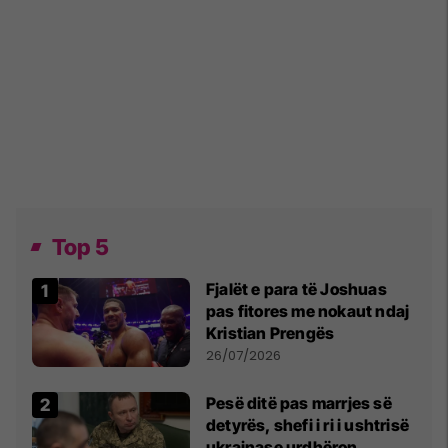
Top 5
Fjalët e para të Joshuas
pas fitores me nokaut ndaj
Kristian Prengës
26/07/2026
Pesë ditë pas marrjes së
detyrës, shefi i ri i ushtrisë
ukrainase urdhëron