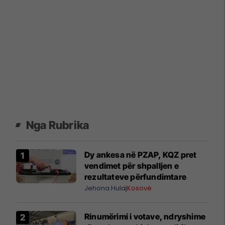
Nga Rubrika
Dy ankesa në PZAP, KQZ pret
vendimet për shpalljen e
rezultateve përfundimtare
Jehona Hulaj
Kosovë
Rinumërimi i votave, ndryshime