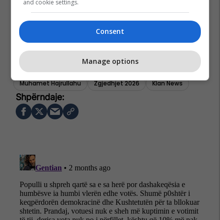
and cookie settings.
Consent
Manage options
Muhamet Hajrullahu
Zgjedhjet 2026
Klan News