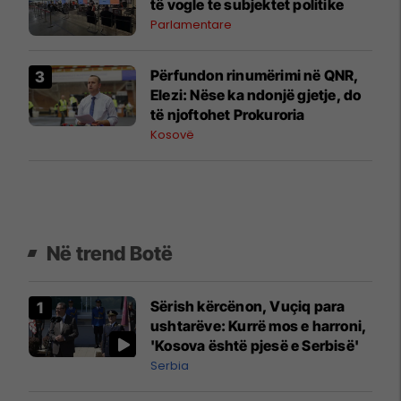
të vogle te subjektet politike
Parlamentare
​Përfundon rinumërimi në QNR,
Elezi: Nëse ka ndonjë gjetje, do
të njoftohet Prokuroria
Kosovë
Në trend Botë
Sërish kërcënon, Vuçiq para
ushtarëve: Kurrë mos e harroni,
'Kosova është pjesë e Serbisë'
Serbia